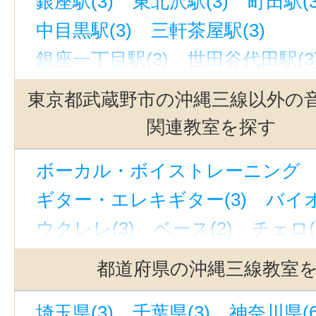
銀座駅(3)
東北沢駅(3)
町田駅(3
中目黒駅(3)
三軒茶屋駅(3)
銀座一丁目駅(3)
世田谷代田駅(3
立川駅(3)
代官山駅(3)
吉祥寺駅
東京都武蔵野市の沖縄三線以外の
駒沢大学駅(3)
池袋駅(3)
関連教室を探す
自由が丘駅(東京)(3)
上野駅(3)
ボーカル・ボイストレーニング （
西太子堂駅(3)
奥沢駅(3)
新宿駅
ギター・エレキギター(3)
バイオ
下北沢駅(3)
京成上野駅(3)
若林
ウクレレ(3)
ベース(2)
チェロ(
緑が丘駅(東京)(3)
有楽町駅(3)
ウッドベース(1)
ビオラ(2)
ピ
恵比寿駅(東京)(3)
渋谷駅(3)
九
都道府県の沖縄三線教室
ジャズピアノ(1)
キーボード・鍵
立川南駅(2)
表参道駅(1)
神泉駅
埼玉県(3)
千葉県(3)
神奈川県(6
ドラム(3)
和太鼓(1)
パーカッシ