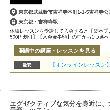
サイトマッ
東京都武蔵野市吉祥寺本町1-1-5吉祥寺
東京都・吉祥寺駅
体験レッスンを受講して入会すると【楽器プ
500円割引】【入会金半額】の中から1つ選べ
開講中の講座・レッスンを見る
最安
エグゼクティブな気分を身近に、
音楽レッスン