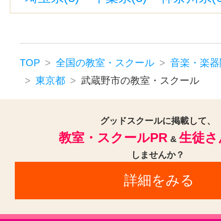
蒲田駅(東京)(1)
新線池袋駅(1)
オカリナ(1)
ハーモニカ(1)
京急蒲田駅(1)
東京駅(1)
蓮沼駅
トロンボーン(2)
チューバ(1)
上野御徒町駅(1)
サックス(3)
トランペット(3)
TOP
全国の教室・スクール
音楽・楽器
クラリネット(3)
ゴスペル(1)
東京都
武蔵野市の教室・スクール
民族楽器(1)
二胡(3)
三味線(3)
邦楽・J-POP(3)
ホルン(2)
グッドスクールに掲載して、
教室・スクールPR
生徒さ
音楽・楽器その他(4)
&
しませんか？
詳細をみる