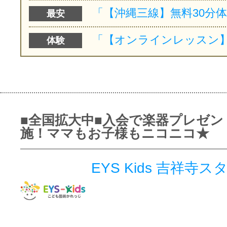
最安
体験
■全国拡大中■入会で楽器プレゼン
施！ママもお子様もニコニコ★
EYS Kids 吉祥寺ス