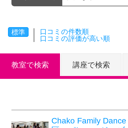
体験レッス
口コミの件数順
標準
やりたいこ
口コミの評価が高い順
特集をみる
教室で検索
講座で検索
グッドスク
掲載のお問
Chako Family Dance