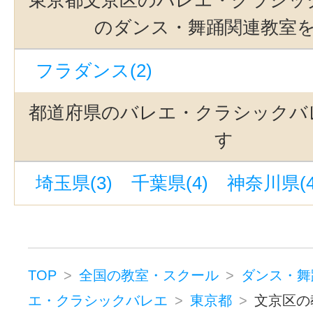
中板橋駅(1)
銀座駅(1)
水道橋駅
のダンス・舞踊関連教室
ひばりヶ丘駅(東京)(1)
田無駅(1
フラダンス(2)
自由が丘駅(東京)(1)
東銀座駅(1)
大森駅(東京)(1)
恵比寿駅(東京)(1
都道府県のバレエ・クラシックバ
御茶ノ水駅(1)
蒲田駅(東京)(1)
す
駒沢大学駅(1)
中目黒駅(1)
町屋
埼玉県(3)
千葉県(4)
神奈川県(4
矢口渡駅(1)
TOP
全国の教室・スクール
ダンス・舞
エ・クラシックバレエ
東京都
文京区の