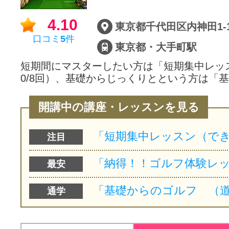
サイトマッ
4.10
東京都千代田区内神田1-1
口コミ
5
件
東京都・大手町駅
短期間にマスターしたい方は「短期集中レッスン
0/8回）、基礎からじっくりとという方は「
開講中の講座・レッスンを見る
注目
最安
通学