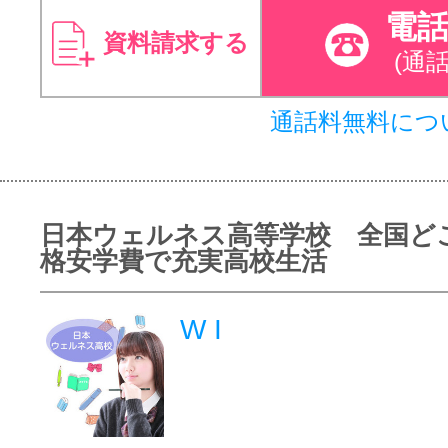
電
資料請求する
(通
通話料無料につ
日本ウェルネス高等学校 全国ど
格安学費で充実高校生活
W I