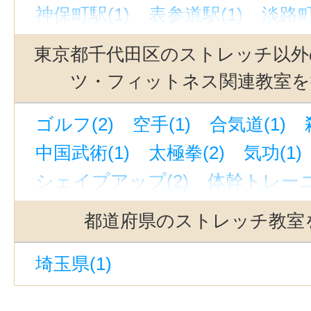
神保町駅(1)
表参道駅(1)
淡路町
秋葉原駅(1)
赤羽駅(1)
大手町駅(
東京都千代田区のストレッチ以外
新中野駅(1)
ツ・フィットネス関連教室を
ゴルフ(2)
空手(1)
合気道(1)
中国武術(1)
太極拳(2)
気功(1)
シェイプアップ(2)
体幹トレーニ
スポーツ・フィットネスクラブ・ジ
都道府県のストレッチ教室
スポーツインストラクター・トレー
埼玉県(1)
野球(1)
サッカー・フットサル(1
ランニング・マラソン(1)
ダイエ