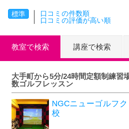
体験レッス
口コミの件数順
標準
口コミの評価が高い順
やりたいこ
教室で検索
講座で検索
特集をみる
大手町から5分/24時間定額制練習場
数ゴルフレッスン
グッドスク
NGCニューゴルフク
校
掲載のお問