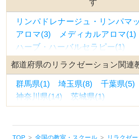
す
上野御徒町駅(2)
新宿三丁目駅(2
リンパドレナージュ・リンパマッサ
赤羽岩淵駅(2)
飯田橋駅(2)
京橋
アロマ(3)
メディカルアロマ(1)
御茶ノ水駅(2)
湯島駅(東京)(2)
ハーブ・ハーバルセラピー(1)
宝町駅(東京)(2)
淡路町駅(2)
吉
整体・矯正(4)
リフレクソロジー(
中目黒駅(2)
新御茶ノ水駅(2)
都道府県のリラクゼーション関連
ヒーリング(2)
マッサージ(4)
小川町駅(東京)(2)
広尾駅(1)
群馬県(1)
埼玉県(8)
千葉県(5)
フットケア・フットマッサージ(2
上野広小路駅(1)
西永福駅(1)
神奈川県(14)
茨城県(1)
ボディケア・ボディマッサージ(4
新高円寺駅(1)
築地市場駅(1)
ヘッドマッサージ・ヘッドスパ(3
戸越公園駅(1)
赤羽駅(1)
中野坂
スウェディッシュマッサージ(2)
八丁堀駅(東京)(1)
平和島駅(1)
フレグランス・香水(1)
浜田山駅(1)
南阿佐ケ谷駅(1)
TOP
全国の教室・スクール
リラクゼー