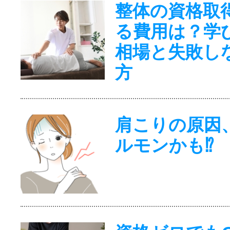
整体の資格取
る費用は？学
相場と失敗し
方
肩こりの原因
ルモンかも⁉