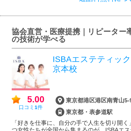
協会直営・医療提携｜リピーター率
の技術が学べる
ISBAエステティッ
京本校
5.00
東京都港区港区南青山5-9
口コミ
1
件
東京都・表参道駅
「好きを仕事に、自分の手で人生を切り開く
つ女性たちが全国から集まるのが、ISBAエス