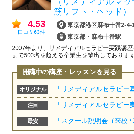
（リメディアルマッ
筋リフト・ヘッド）
サイトマッ
4.53
口コミ
63
件
東京都・麻布十番駅
2007年より、リメディアルセラピー実践講
まで500名を超える卒業生を輩出しておりま
開講中の講座・レッスンを見る
オリジナル
注目
最安