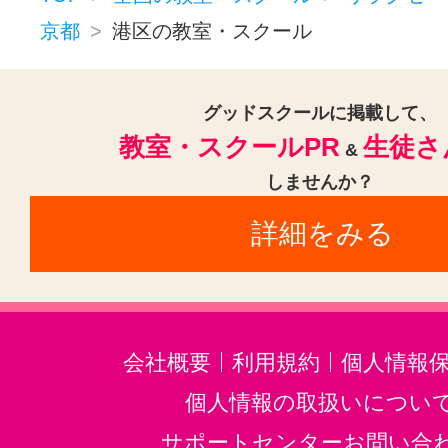
リラクゼーションその他(5)
京都
港区の教室・スクール
王子駅(東京)(1)
大崎広小路駅(1)
田端駅(東京)(1)
中野駅(東京)(1)
グッドスクールに掲載して、
高井戸駅(1)
東池袋駅(1)
王子駅
教室・スクールPR
生徒さ
&
荏原中延駅(1)
末広町駅(東京)(1)
しませんか？
詳細をみる
会社概要
利用規約
個人情報
個人情報の取扱いについ
サポートセンターお問い合