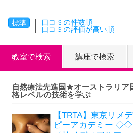
体験レッス
口コミの件数順
標準
口コミの評価が高い順
やりたいこ
教室で検索
講座で検索
特集をみる
自然療法先進国★オーストラリア
グッドスク
格レベルの技術を学ぶ
【TRTA】東京リメ
掲載のお問
ピーアカデミー ◇