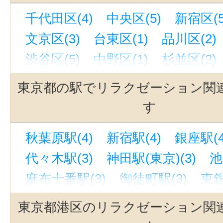
千代田区(4)
中央区(5)
新宿区(5
文京区(3)
台東区(1)
品川区(2)
渋谷区(5)
中野区(1)
杉並区(2)
北区(3)
板橋区(1)
足立区(1)
東京都の駅でリラクゼーション関
武蔵野市(2)
す
秋葉原駅(4)
新宿駅(4)
銀座駅(4
代々木駅(3)
神田駅(東京)(3)
池
麻布十番駅(3)
御徒町駅(3)
東銀
銀座一丁目駅(3)
表参道駅(3)
東京都港区のリラクゼーション関
青山一丁目駅(2)
駒込駅(2)
渋谷