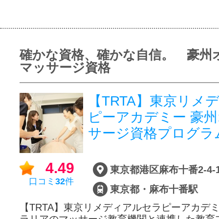
確かな資格、確かな自信。 豪州
マッサージ資格
【TRTA】東京リメ
ピーアカデミー 豪
サージ資格プログラ
4.49
口コミ
32
件
東京都・麻布十番駅
【TRTA】東京リメディアルセラピーアカデ
ラリアのマッサージ教育機関と連携した教育