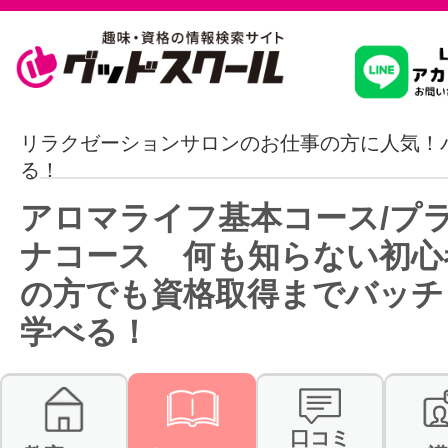
習いたいこ
リラクゼーションサロンのお仕事の方に人気！
る！
スクールを
アロマライフ基本コース/プ
ナコース 何も知らない初心
の方でも資格取得までバッチ
駅・路線か
学べる！
通信講座を探
口コミ