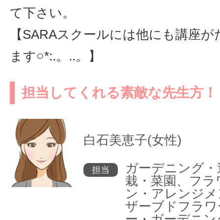
て下さい。
【SARAスクールには他にも講座が
ます○*:.。..。】
担当してくれる素敵な先生方！
白石美恵子(女性)
ガーデニング・
担当
栽・菜園、フラ
ン・アレンジメ
ザーブドフラワ
ー・ガーデニン