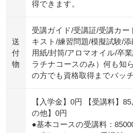
得できます。
受講ガイド/受講証/受講カー
送
キスト/練習問題/模擬試験/添
付
用紙/封筒/アロマオイル/卒
物
ラチナコースのみ）何も知
の方でも資格取得までバッ
【入学金】0円 【受講料】85,
の他】0円
●基本コースの受講料：8500