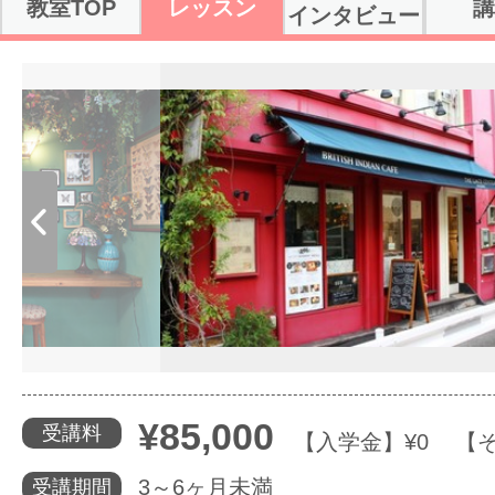
教室TOP
レッスン
講
インタビュー
体験レッス
ジナルの教材
2016/08/26
す。）を授与しています。
、当日中に回答するスピード回答！
は、全てスクールオリジナル！プロ
やりたいこ
6/08/26 登録
特集をみる
グッドスク
¥85,000
受講料
掲載のお問
【入学金】¥0 【そ
3～6ヶ月未満
受講期間