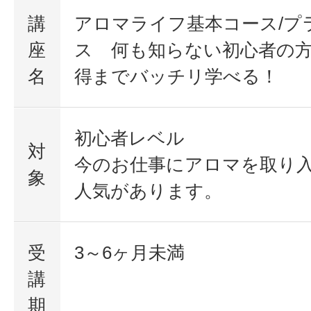
講
アロマライフ基本コース/プ
座
ス 何も知らない初心者の
名
得までバッチリ学べる
初心者レベル
対
今のお仕事にアロマを取り
象
人気があります。
受
3～6ヶ月未満
講
期