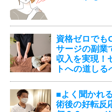
資格ゼロでも
サージの副業
収入を実現！
トへの道しる
■よく聞かれ
術後の好転反