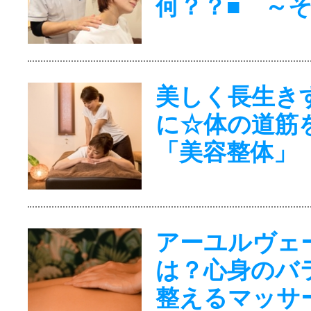
何？？■ ～
美しく長生き
に☆体の道筋
「美容整体」
アーユルヴェ
は？心身のバ
整えるマッサ