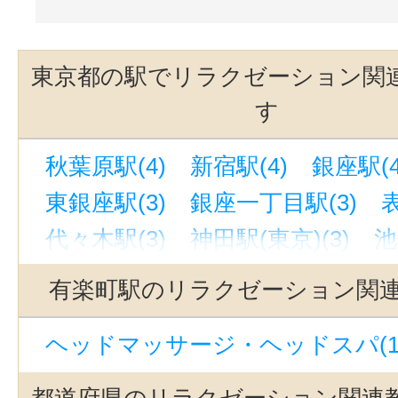
東京都の駅でリラクゼーション関
す
秋葉原駅(4)
新宿駅(4)
銀座駅(4
東銀座駅(3)
銀座一丁目駅(3)
代々木駅(3)
神田駅(東京)(3)
池
麻布十番駅(3)
御徒町駅(3)
有楽町駅のリラクゼーション関
新御茶ノ水駅(2)
小川町駅(東京)(
ヘッドマッサージ・ヘッドスパ(1
赤羽岩淵駅(2)
青山一丁目駅(2)
飯田橋駅(2)
渋谷駅(2)
上野御徒
都道府県のリラクゼーション関連