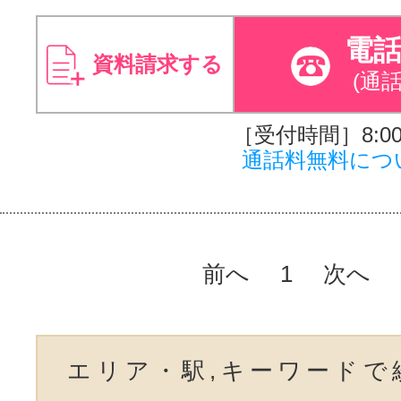
電
資料請求する
(通
［受付時間］8:00～
通話料無料につ
前へ
1
次へ
エリア・駅,キーワードで