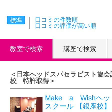
体験レッス
口コミの件数順
標準
口コミの評価が高い順
やりたいこ
教室で検索
講座で検索
特集をみる
＜日本ヘッドスパセラピスト協会
グッドスク
校 特許取得＞
Make a Wish
掲載のお問
スクール 【銀座校】