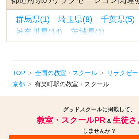
新宿三丁目駅(2)
京橋駅(東京)(2)
群馬県(1)
埼玉県(8)
千葉県(5)
御茶ノ水駅(2)
湯島駅(東京)(2)
神奈川県(14)
茨城県(1)
宝町駅(東京)(2)
中目黒駅(2)
淡
吉祥寺駅(2)
赤坂駅(東京)(1)
大
三鷹駅(1)
六本木駅(1)
北千住駅
京成上野駅(1)
西永福駅(1)
TOP
全国の教室・スクール
リラクゼー
新富町駅(東京)(1)
新宿西口駅(1)
京都
有楽町駅の教室・スクール
赤羽駅(1)
新高円寺駅(1)
平和島
中野坂上駅(1)
広尾駅(1)
上野広
グッドスクールに掲載して、
教室・スクールPR
生徒さ
浜田山駅(1)
築地市場駅(1)
&
戸越
しませんか？
南阿佐ケ谷駅(1)
八丁堀駅(東京)(