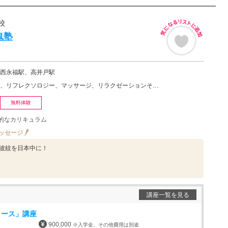
校
鬼塾
西永福駅、高井戸駅
フレクソロジー、マッサージ、リラクゼーションその他、ボディケア・ボディマッサージ
無料体験
的なカリキュラム
ッセージ
波紋を日本中に！
講座一覧を見る
コース」講座
900,000
※入学金、その他費用は別途