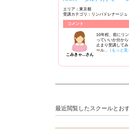
・リンパマッサージ
投稿日：2022/05/16
ンパマッサージ少し興味があり勉強をしてみましたが何をや
ずに長続きせず。。。 今回、グッドスクールでパッと目に
ることにしました。 初心者の私にも分かりやすい内容でメ
る）
最近閲覧したスクールとお