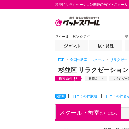
杉並区リラクゼーション関連の教室・スクール
スクール・教室を探す
講
ジャンル
駅・路線
TOP
全国の教室・スクール
リラクゼー
「
杉並区 リラクゼーショ
検索条件
杉並区
リラクゼー
口コミの件数順
口コミの評価
標準
スクール・教室
ごとに表示