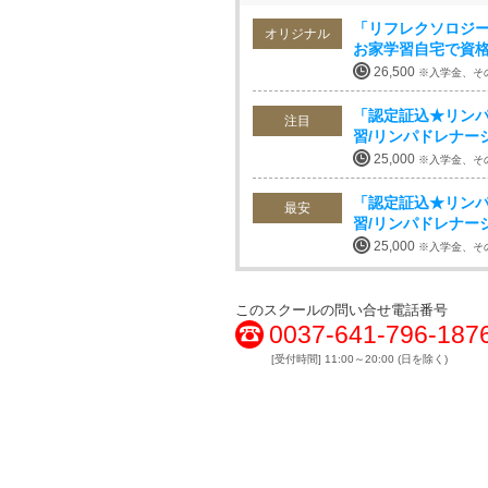
「リフレクソロジー
オリジナル
お家学習自宅で資
26,500
※入学金、そ
「認定証込★リンパ
注目
習/リンパドレナー
25,000
※入学金、そ
「認定証込★リンパ
最安
習/リンパドレナー
25,000
※入学金、そ
このスクールの問い合せ電話番号
0037-641-796-187
[受付時間] 11:00～20:00 (日を除く)