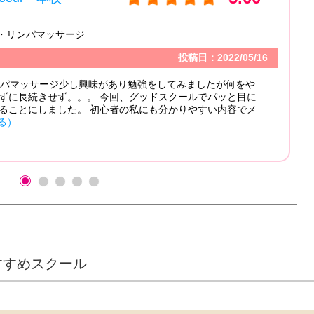
エリア：
東京都
受講カテゴリ：
ハーブ・ハーバルセラピー 漢方
コメント
初めて資格を取ることができました(^^) 昔から美
格を取りたいなと思ってましたが、なかなか取れる機会
タルアカデミーは、初心者の私のような生徒でも親
ト...
（もっと見る）
プリンさん
すすめスクール