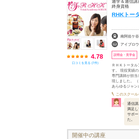
通学＆通信講
終身資格
RHKトー
南阿佐ケ谷
アイブロウ、エステ・
4.78
説明会・見学会
口コミを見る (7件)
ＲＨＫトータル
す。 現役実績
専門講師が担当
現しました。 
あらゆるジャン
このスクール
通信講
満足し
サポー
た。
開催中の講座