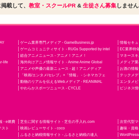
に掲載して、
教室・スクールPR
&
生徒さん募集
しませ
AY
ゲーム業界専門メディア - GameBusiness.jp
情報セキュリテ
ゲームコミュニティサイト - RUGs Supported by intel
EC業界特化
総合アニメニュース - アニメ！アニメ！
マネースキ
life
海外向けアニメ情報サイト - Anime Anime Global
メディア業界紙 
アニメや声優の最新ニュース - 超！アニメディア
お酒の情報サイ
「映画/エンタメ/セレブ」×「情報」 - シネマカフェ
テックメディア
動物のリアルを伝えるWebメディア - REANIMAL
エンタメビジ
やわらかスポーツニュース - CYCLE
ビジネス情
- e燃費
芝生に関する情報サイト - 芝生の手入れ.com
次世代型マ
ドテスト
映画レビューサイト - coco
趣味・資格
ふるさと納税情報サイト - ふるさと納税の達人
WordPr