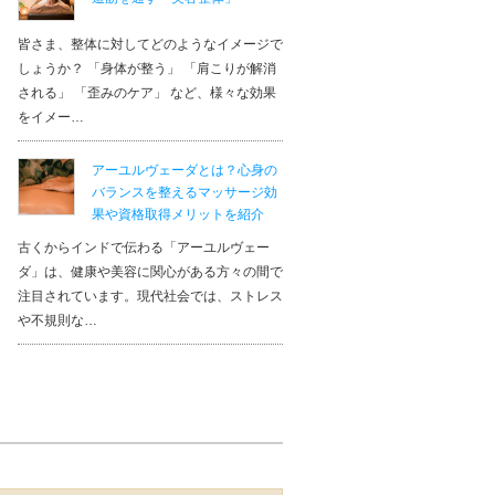
エリア：
東京都
皆さま、整体に対してどのようなイメージで
受講カテゴリ：
まつ毛エクステ（
しょうか？ 「身体が整う」 「肩こりが解消
投稿日：2022/04/14
コメント
される」 「歪みのケア」 など、様々な効果
をイメー…
容には興味があり勉強して資
通信講座で資格
がなく。。 RHKトー
も満足していま
アーユルヴェーダとは？心身の
切に資格取得までサポー
もわかりやすい
バランスを整えるマッサージ効
いちごさん
果や資格取得メリットを紹介
古くからインドで伝わる「アーユルヴェー
ダ」は、健康や美容に関心がある方々の間で
注目されています。現代社会では、ストレス
や不規則な…