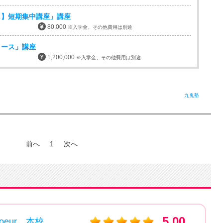
し】短期集中講座」講座
80,000
※入学金、その他費用は別途
コース」講座
1,200,000
※入学金、その他費用は別途
九鬼塾
前へ
1
次へ
RHKトータルアカデミー soeur 本校