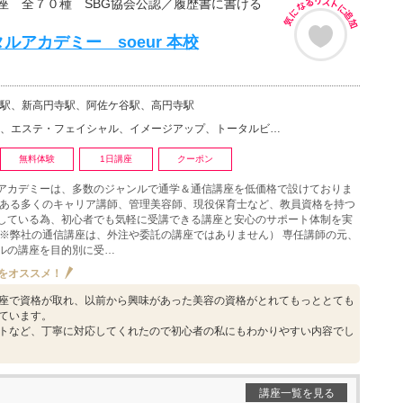
座 全７０種 SBG協会公認／履歴書に書ける
タルアカデミー soeur 本校
駅、新高円寺駅、阿佐ケ谷駅、高円寺駅
フェイシャル、イメージアップ、トータルビューティー、アンチエイジング、小顔矯正、ボディジュエリー、メ…
無料体験
1日講座
クーポン
アカデミーは、多数のジャンルで通学＆通信講座を低価格で設けておりま
のある多くのキャリア講師、管理美容師、現役保育士など、教員資格を持つ
している為、初心者でも気軽に受講できる講座と安心のサポート体制を実
（※弊社の通信講座は、外注や委託の講座ではありません） 専任講師の元、
ルの講座を目的別に受…
をオススメ！
座で資格が取れ、以前から興味があった美容の資格がとれてもっととても
ています。
トなど、丁寧に対応してくれたので初心者の私にもわかりやすい内容でし
講座一覧を見る