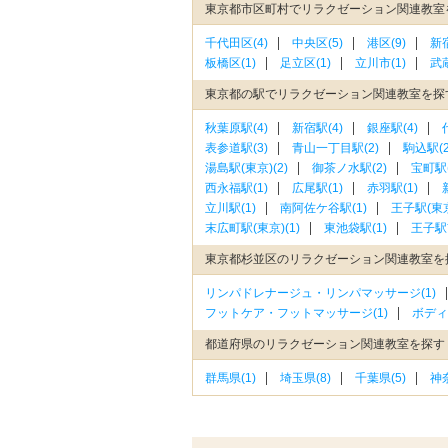
東京都市区町村でリラクゼーション関連教室
千代田区(4)
中央区(5)
港区(9)
新宿
板橋区(1)
足立区(1)
立川市(1)
武蔵
東京都の駅でリラクゼーション関連教室を探
秋葉原駅(4)
新宿駅(4)
銀座駅(4)
表参道駅(3)
青山一丁目駅(2)
駒込駅(2
湯島駅(東京)(2)
御茶ノ水駅(2)
宝町駅(
西永福駅(1)
広尾駅(1)
赤羽駅(1)
立川駅(1)
南阿佐ケ谷駅(1)
王子駅(東京
末広町駅(東京)(1)
東池袋駅(1)
王子駅
東京都杉並区のリラクゼーション関連教室を
リンパドレナージュ・リンパマッサージ(1)
フットケア・フットマッサージ(1)
ボディ
都道府県のリラクゼーション関連教室を探す
群馬県(1)
埼玉県(8)
千葉県(5)
神奈