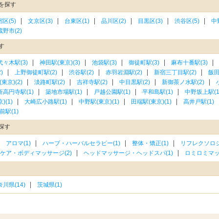
を探す
区(5)
文京区(3)
台東区(1)
品川区(2)
目黒区(3)
渋谷区(5)
中
野市(2)
す
代々木駅(3)
神田駅(東京)(3)
池袋駅(3)
御徒町駅(3)
麻布十番駅(3)
)
上野御徒町駅(2)
渋谷駅(2)
赤羽岩淵駅(2)
新宿三丁目駅(2)
飯田
東京)(2)
淡路町駅(2)
吉祥寺駅(2)
中目黒駅(2)
新御茶ノ水駅(2)
新高円寺駅(1)
築地市場駅(1)
戸越公園駅(1)
平和島駅(1)
中野坂上駅(1
)(1)
大崎広小路駅(1)
中野駅(東京)(1)
田端駅(東京)(1)
高井戸駅(1)
前駅(1)
探す
アロマ(1)
ハーブ・ハーバルセラピー(1)
整体・矯正(1)
リフレクソロジ
ケア・ボディマッサージ(2)
ヘッドマッサージ・ヘッドスパ(1)
ロミロミマッ
川県(14)
茨城県(1)