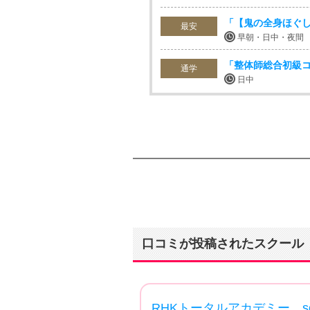
「【鬼の全身ほぐ
最安
早朝・日中・夜間
「整体師総合初級
通学
日中
口コミが投稿されたスクール
5.00
eur 本校