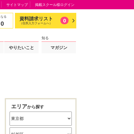
サイトマップ
掲載スクール様ログイン
になる
資料請求リスト
0
0
（住所入力フォームへ）
知る
やりたいこと
マガジン
エリア
から探す