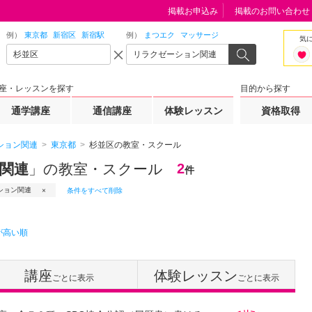
掲載お申込み
掲載のお問い合わせ
例）
東京都
新宿区
新宿駅
例）
まつエク
マッサージ
気
座・レッスンを探す
目的から探す
通学講座
通信講座
体験レッスン
資格取得
ション関連
東京都
杉並区の教室・スクール
ン関連
」の教室・スクール
2
件
ション関連
条件をすべて削除
が高い順
講座
体験レッスン
ごとに表示
ごとに表示