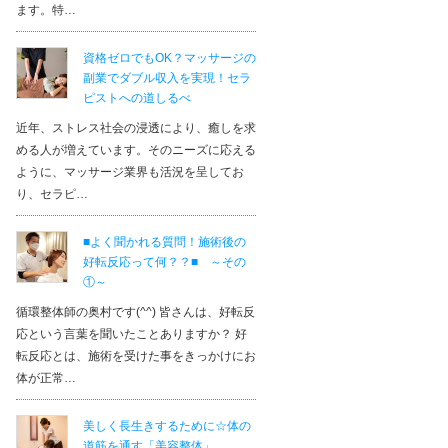
ます。特…
資格ゼロでもOK？マッサージの
副業でダブル収入を実現！セラ
ピストへの道しるべ
近年、ストレス社会の浸透により、癒しを求
める人が増えています。そのニーズに応える
ように、マッサージ業界も活況を呈してお
り、セラピ…
■よく聞かれる質問！施術後の
好転反応って何？？■ ～その
①～
循環整体師の奥村です(^^) 皆さんは、好転反
応という言葉を聞いたことありますか？ 好
転反応とは、施術を受けた事をきっかけにお
体が正常…
美しく長生きするために☆体の
5.00
RHKトータルアカデミー s
道筋を通す「美容整体」