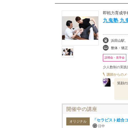
即戦力育成学
九鬼塾 九
浜田山駅、
整体・矯正、リ
説明会・見学会
少人数制の実践
講師からのメ
笑顔の
開催中の講座
「セラピスト総合
オリジナル
日中