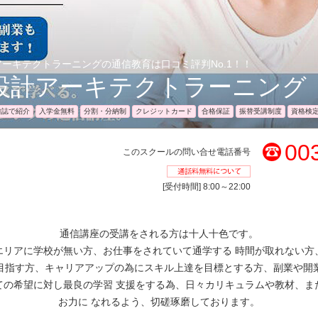
ーキテクトラーニングの通信教育は口コミ評判No.1！！
設計アーキテクトラーニング
雑誌で紹介
入学金無料
分割・分納制
クレジットカード
合格保証
振替受講制度
資格検
00
このスクールの問い合せ電話番号
通話料無料
[受付時間] 8:00～22:00
通信講座の受講をされる方は十人十色です。
エリアに学校が無い方、お仕事をされていて通学する 時間が取れない方
目指す方、キャリアアップの為にスキル上達を目標とする方、副業や開
ての希望に対し最良の学習 支援をする為、日々カリキュラムや教材、ま
お力に なれるよう、切磋琢磨しております。