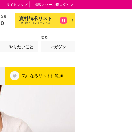
サイトマップ
掲載スクール様ログイン
になる
資料請求リスト
0
0
（住所入力フォームへ）
知る
やりたいこと
マガジン
気になるリストに追加