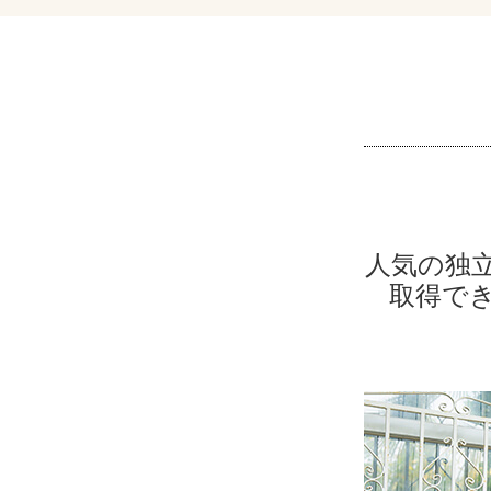
人気の独
取得で