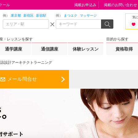
クール
掲載お申込み
掲載のお問い合わせ
例）
東京都
新宿区
新宿駅
例）
まつエク
マッサージ
気
座・レッスンを探す
目的から探す
通学講座
通信講座
体験レッスン
資格取得
諒設計アーキテクトラーニング
メール問合せ