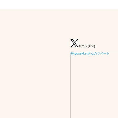
X(エックス)
@ryosekkeiさんのツイート