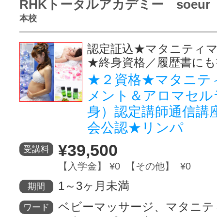
RHKトータルアカデミー soeur
本校
認定証込★マタニティ
★終身資格／履歴書にも
★２資格★マタニテ
メント＆アロマセル
身）認定講師通信講座
会公認★リンパ
¥39,500
受講料
【入学金】 ¥0 【その他】 ¥0
1～3ヶ月未満
期間
ベビーマッサージ、マタニテ
ワード