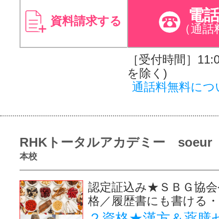
電
資料請求する
（通話
［受付時間］11:00
を除く)
通話料無料につ
RHKトータルアカデミー soeur
本校
認定証込み★ＳＢＧ協会
格／履歴書にも書ける・
２資格★漢方＆薬膳