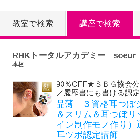
体験レッス
教室で検索
講座で検索
やりたいこ
RHKトータルアカデミー soeur
本校
特集をみる
90％OFF★ＳＢＧ協会
／履歴書にも書ける認定
グッドスク
品薄 ３資格耳つぼ
＆スリム＆耳つぼリ
イン制作モノ作り）
掲載のお問
耳ツボ認定講師