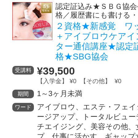
認定証込み★ＳＢＧ協会
格／履歴書にも書ける・
２資格★新感覚 ワ
＋アイブロウケアイ
ター通信講座★認定
格★SBG協会
¥39,500
受講料
【入学金】 ¥0 【その他】 ¥0
1～3ヶ月未満
期間
アイブロウ、エステ・フェイ
ワード
ージアップ、トータルビュー
チエイジング、美容その他、
プ、仕事に活かす、ギャップ