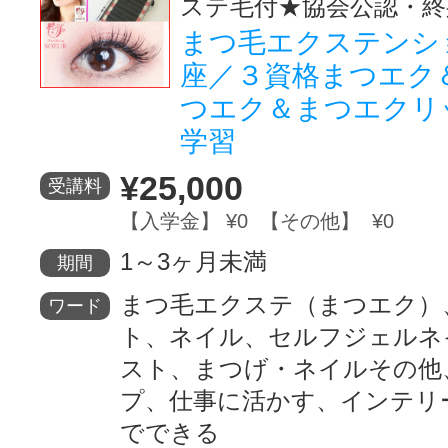
ステ毛付★協会公認・終
まつ毛エクステンシ
座／３資格まつエク
つエク＆まつエクリ
学習
¥25,000
受講料
【入学金】 ¥0 【その他】 ¥0
1～3ヶ月未満
期間
まつ毛エクステ（まつエク）
ワード
ト、ネイル、セルフジェルネ
スト、まつげ・ネイルその他
プ、仕事に活かす、インテリ
でできる