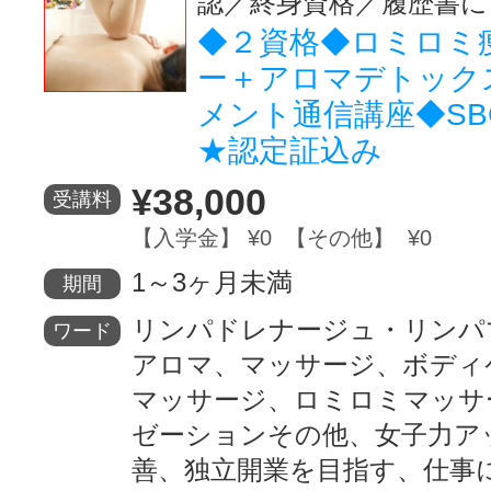
認／終身資格／履歴書に
◆２資格◆ロミロミ
ー＋アロマデトック
メント通信講座◆SB
★認定証込み
¥38,000
受講料
【入学金】 ¥0 【その他】 ¥0
1～3ヶ月未満
期間
リンパドレナージュ・リンパ
ワード
アロマ、マッサージ、ボディ
マッサージ、ロミロミマッサ
ゼーションその他、女子力ア
善、独立開業を目指す、仕事