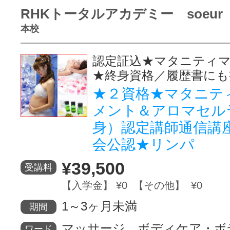
RHKトータルアカデミー soeur
本校
認定証込★マタニティ
★終身資格／履歴書にも
★２資格★マタニテ
メント＆アロマセル
身）認定講師通信講座
会公認★リンパ
¥39,500
受講料
【入学金】 ¥0 【その他】 ¥0
1～3ヶ月未満
期間
マッサージ、ボディケア・ボ
ワード