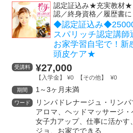
認定証込み★充実教材★
認／終身資格／履歴書に
◆認定証込み◆250
スパリッチ認定講師
お家学習自宅で！新
頭皮ケア★
¥27,000
受講料
【入学金】 ¥0 【その他】 ¥0
1～3ヶ月未満
期間
リンパドレナージュ・リンパ
ワード
アロマ、ヘッドマッサージ・
女子力アップ、仕事に活かす
ジョ、お家でできる