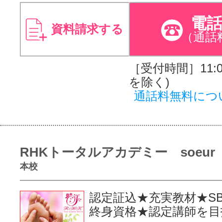
電
資料請求する
（通話
［受付時間］11:00
を除く)
通話料無料につ
RHKトータルアカデミー soeur
本校
認定証込★充実教材★S
終身資格★認定講師を目