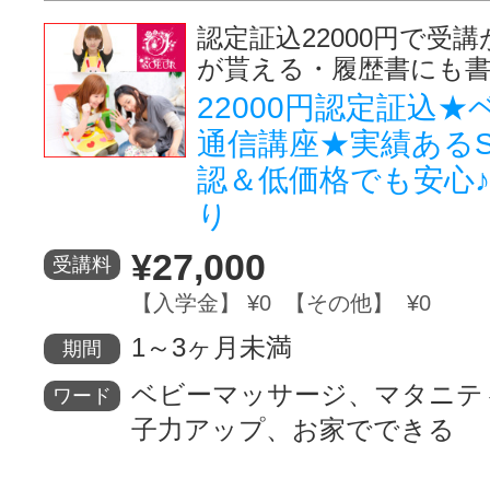
認定証込22000円で受
が貰える・履歴書にも
22000円認定証込
通信講座★実績あるS
認＆低価格でも安心
り
¥27,000
受講料
【入学金】 ¥0 【その他】 ¥0
1～3ヶ月未満
期間
ベビーマッサージ、マタニテ
ワード
子力アップ、お家でできる