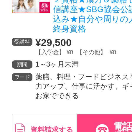
信講座★SBG協会公
込み★自分や周りの
終身資格
¥29,500
受講料
【入学金】 ¥0 【その他】 ¥0
1～3ヶ月未満
期間
薬膳、料理・フードビジネス
ワード
力アップ、仕事に活かす、ギ
お家でできる
電
資料請求する