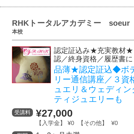
RHKトータルアカデミー soeur
本校
認定証込み★充実教材★
認／終身資格／履歴書に
品薄★認定証込◆ボ
リー通信講座／３資
ュエリ＆ウェディン
ティジュエリーも
¥27,000
受講料
【入学金】 ¥0 【その他】 ¥0