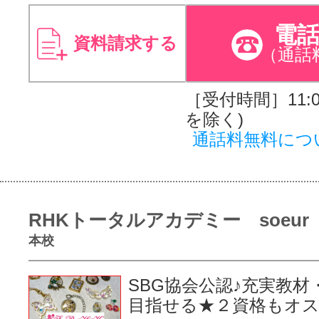
電
資料請求する
（通話
［受付時間］11:00
を除く)
通話料無料につ
RHKトータルアカデミー soeur
本校
SBG協会公認♪充実教材
目指せる★２資格もオ