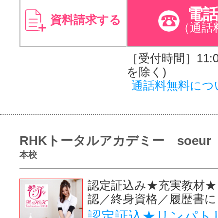
電
資料請求する
（通話
［受付時間］11:00
を除く)
通話料無料につ
RHKトータルアカデミー soeur
本校
認定証込み★充実教材★
認／終身資格／履歴書に
認定証込★リンパト