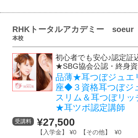
RHKトータルアカデミー soeur
本校
初心者でも安心♪認定証
★SBG協会公認・終身
品薄★耳つぼジュエ
座◆３資格耳つぼジ
スリム＆耳つぼリッ
★耳ツボ認定講師
¥27,500
受講料
【入学金】 ¥0 【その他】 ¥0