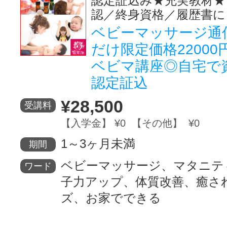
認定証込み★充実教材★
認／終身資格／履歴書に
ベビーマッサージ通
だけ限定価格2200
ベビマ講座◎自宅で
認定証込
¥28,500
受講料
【入学金】 ¥0 【その他】 ¥0
1～3ヶ月未満
期間
ベビーマッサージ、マタニテ
ワード
子力アップ、体質改善、癒さ
ズ、お家でできる