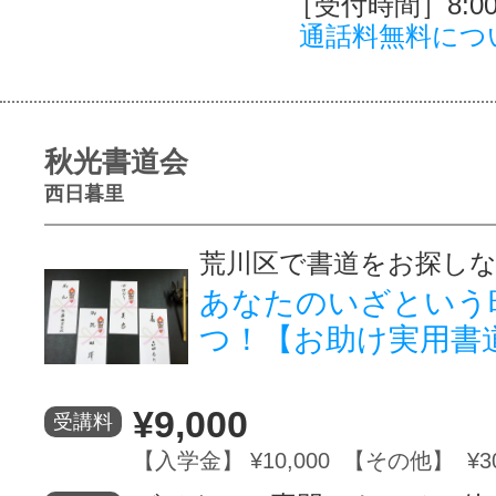
［受付時間］8:00～
通話料無料につ
秋光書道会
西日暮里
荒川区で書道をお探し
あなたのいざという
つ！【お助け実用書
¥9,000
受講料
【入学金】 ¥10,000 【その他】 ¥3