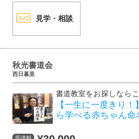
見学・相談
秋光書道会
西日暮里
書道教室をお探しなら
【一生に一度きり！
ら学べる赤ちゃん命
¥30,000
受講料