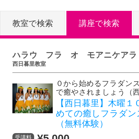
体験レッス
教室で検索
講座で検索
やりたいこ
ハラウ フラ オ モアニケアラ
西日暮里教室
特集をみる
０から始めるフラダンス
で癒やされましょう（
グッドスク
【西日暮里】木曜１
めての癒しフラダン
（無料体験）
掲載のお問
¥5,000
受講料