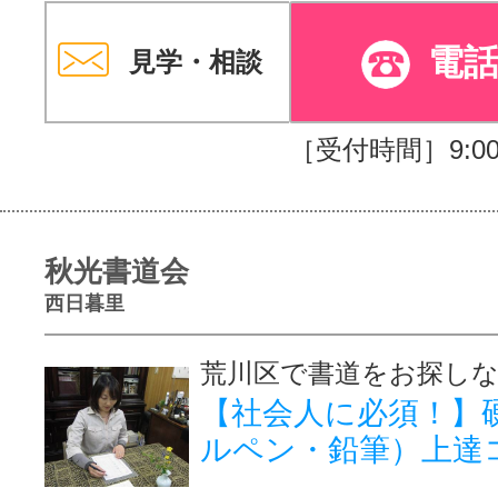
電
見学・相談
［受付時間］9:00～
秋光書道会
西日暮里
荒川区で書道をお探し
【社会人に必須！】
ルペン・鉛筆）上達