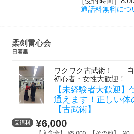
［受付時間］8:00～
通話料無料につ
柔剣雷心会
日暮里
ワクワク古武術！ 
初心者・女性大歓迎！
【未経験者大歓迎】
通えます！正しい体
【古武術】
¥6,000
受講料
【入学金】 ¥5,000 【その他】 ¥0