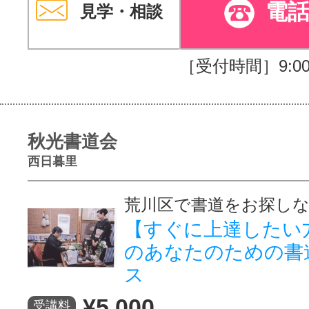
電
見学・相談
［受付時間］9:00～
秋光書道会
西日暮里
荒川区で書道をお探し
【すぐに上達したい
のあなたのための書
ス
¥5,000
受講料