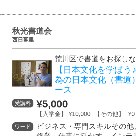
秋光書道会
西日暮里
荒川区で書道をお探し
【日本文化を学ぼう
為の日本文化（書道
ース
¥5,000
受講料
【入学金】 ¥10,000 【その他】 ¥0
ビジネス・専門スキルその他
ワード
修業、仕事に活かす、インテ