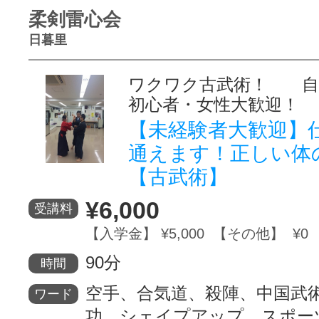
柔剣雷心会
日暮里
ワクワク古武術！ 
初心者・女性大歓迎！
【未経験者大歓迎】
通えます！正しい体
【古武術】
¥6,000
受講料
【入学金】 ¥5,000 【その他】 ¥0
90分
時間
空手、合気道、殺陣、中国武
ワード
功、シェイプアップ、スポー