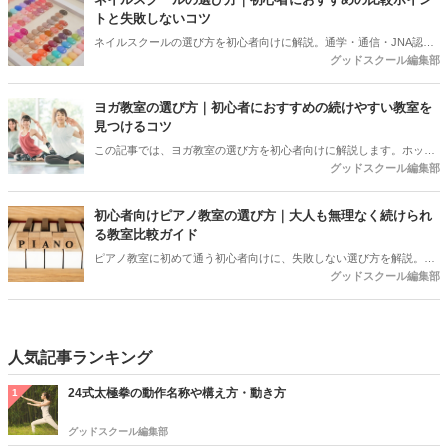
トと失敗しないコツ
ネイルスクールの選び方を初心者向けに解説。通学・通信・JNA認定
グッドスクール編集部
校の違い、目的別の選び方、料金相場、教育訓練給付金、体験で確認
すべきポイントまで紹介します。
ヨガ教室の選び方｜初心者におすすめの続けやすい教室を
見つけるコツ
この記事では、ヨガ教室の選び方を初心者向けに解説します。ホット
グッドスクール編集部
ヨガと常温ヨガの違いや目的別の選び方、料金相場、体験レッスンで
確認すべきポイントまでをご紹介。近くの教室はグッドスクールで条
件から比較できます。
初心者向けピアノ教室の選び方｜大人も無理なく続けられ
る教室比較ガイド
ピアノ教室に初めて通う初心者向けに、失敗しない選び方を解説。大
グッドスクール編集部
手・個人教室の違い、料金相場、先生との相性、体験レッスンで確認
すべき質問まで分かりやすく紹介します。
人気記事ランキング
24式太極拳の動作名称や構え方・動き方
1
グッドスクール編集部