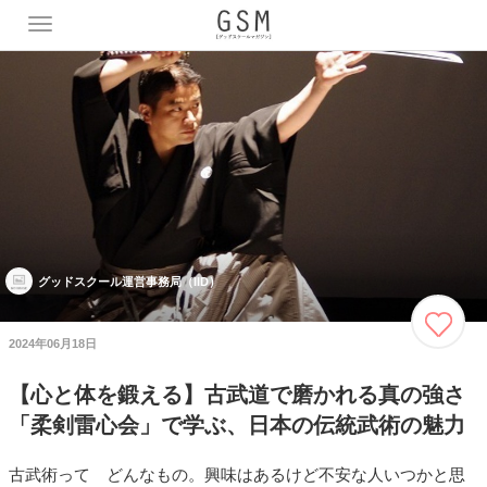
T
o
g
g
l
e
n
a
v
i
g
a
グッドスクール運営事務局（IID）
t
i
o
2024年06月18日
n
【心と体を鍛える】古武道で磨かれる真の強さ
「柔剣雷心会」で学ぶ、日本の伝統武術の魅力
古武術って どんなもの。興味はあるけど不安な人いつかと思