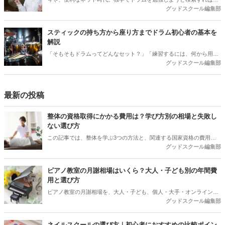
グッドスクール編集部
様々な動画などが出てきます。 でも、「ドラムの楽譜の読み方がちん
ぷんかんぷん」「自分に合ったスティックの握り方が分からない」な
どと、独学では自分自身ではなかなか解決できない疑問がわんさか溢
スティックの持ち方から座り方までドラム初心者の基本を
れてくることが多いですよね。しかも、変な打ち方のクセがついてし
解説
まうことも。 そんな時は、思い切ってドラム教室のドアを叩いてみま
「そもそもドラムってどんなセット？」「練習するには、何から用意
しょう！ ドラム教室は、ドラム初心者の強い味方になってくれます。
グッドスクール編集部
すれば良い？」など、ここではドラムの基本の「キ」から解説しま
ここでは、ドラム初心者のための教室の選び方についてお伝えしま
す。 こちらを読めば、憧れのドラマ―へ一歩も二歩も近づきます。か
す。
っこいいドラマーを夢見る、ドラム初心者の皆さん、必見です！
最新の投稿
整体の資格取得にかかる費用は？学び方別の相場と失敗し
ない選び方
この記事では、整体を学ぶ3つの方法と、関連する国家資格の費用を
グッドスクール編集部
整理。受講料以外にかかるお金や契約前に聞いておきたい質問、目的
から逆算する選び方までまとめました。
ピアノ教室の月謝相場はいくら？大人・子ども別の年間費
用と選び方
ピアノ教室の月謝相場を、大人・子ども、個人・大手・オンラインで
グッドスクール編集部
比較。30分換算の料金、入会金・施設費・発表会費を含む初年度総
額、振替や退会前に確認したい条件まで解説します。
ネイルスクールの選び方｜初心者におすすめの比較ポイン