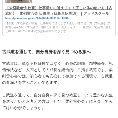
【未経験者大歓迎】仕事帰りに通えます！正しい体の使い方【古
武術】 | 柔剣雷心会 日暮里（日暮里駅周辺）｜グッドスクール
https://gooschool.jp/sc/7104369/le/00010/sh0001/
日暮里【未経験者大歓迎】仕事帰りに通えます！正しい体の使い方【古武術】(柔
剣雷心会)のレッスン講座。場所は日暮里・舎人ライナー 日暮里駅。電話問い合わ
せ(0037-641-796-09457)や資料請求ができます。
古武道を通して、自分自身を深く見つめる旅へ
古武道は、単なる格闘技ではなく、心身の鍛錬、精神修養、礼
儀作法など、人間としての成長を総合的に目指す武道です。柔
剣雷心会では、初心者でも安心して参加できる環境で、古武道
の奥深さを学ぶことができます。
古武道を通して、自分自身を深く見つめ直し、より豊かな人生
を送りたいとお考えの方は、ぜひ「柔剣雷心会」に入会してみ
てはいかがでしょうか。