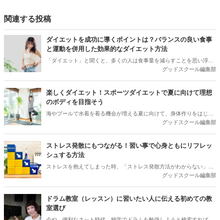
関連する投稿
ダイエットを成功に導くポイントは？バランスの良い食事
と運動を併用した効果的なダイエット方法
「ダイエット」と聞くと、多くの人は食事量を減らすことを思い浮か
グッドスクール編集部
べるかもしれません。しかし、ダイエットにおいて本当に大切なの
は、単に体重を減らすことだけではなく、体の健康を維持しながら、
理想の体型を目指すことです。この記事では、食事の内容、タイミン
楽しくダイエット！スポーツダイエットで夏に向けて理想
グ、量、間食の選び方、そして運動の取り入れ方など、効果的かつ健
のボディを目指そう
康的にダイエットを成功させる方法を紹介します。
海やプールで水着を着る機会が増える夏に向けて、身体作りをはじめ
グッドスクール編集部
ようと思っている方も多いのではないでしょうか。理想的な身体作り
は食事制限だけではなく、スポーツを取り入れるのがおすすめ。この
記事では、スポーツダイエットの効果やポイントから、モチベーショ
ストレス発散にもつながる！習い事で心身ともにリフレッ
ンを維持する方法、おすすめのスクールレッスンなどを紹介します。
シュする方法
ストレスを抱えてしまった時、「ストレス発散方法がわからない」
グッドスクール編集部
「ストレス発散ができない」という人も多いのではないでしょうか。
今回はストレスを発散するための方法、とりわけストレス発散に効果
的な習い事とあわせ、自分に合った習い事の選び方や続けるためのア
ドラム教室（レッスン）に習いたい人に伝える初めての教
プローチを紹介します。
室選び
今や、便利なネット時代。独学でドラムを勉強しようと検索すれば、