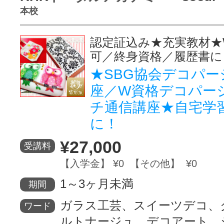
本校
認定証込み★充実教材★
可／終身資格／履歴書に
★SBG協会デコパー
座／W資格デコパー
チ通信講座★自宅学
に！
¥27,000
受講料
【入学金】 ¥0 【その他】 ¥0
1～3ヶ月未満
期間
ガラス工芸、スイーツデコ、
ワード
ルトナージュ、デコアート、