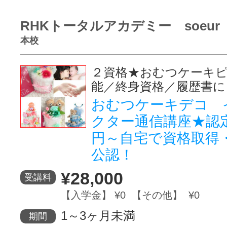
RHKトータルアカデミー soeur
本校
２資格★おむつケーキ
能／終身資格／履歴書に
おむつケーキデコ 
クター通信講座★認定
円～自宅で資格取得・
公認！
¥28,000
受講料
【入学金】 ¥0 【その他】 ¥0
1～3ヶ月未満
期間