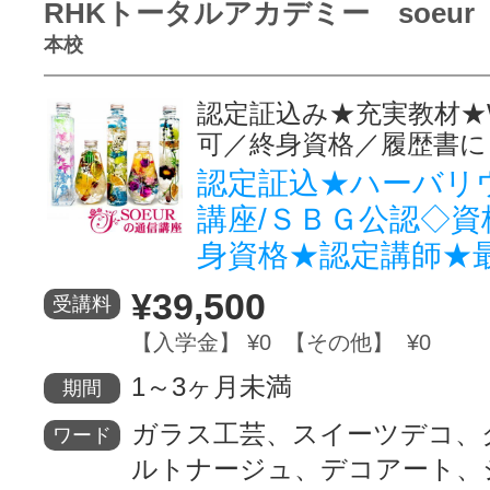
RHKトータルアカデミー soeur
本校
認定証込み★充実教材★
可／終身資格／履歴書に
認定証込★ハーバリ
講座/ＳＢＧ公認◇資
身資格★認定講師★
¥39,500
受講料
【入学金】 ¥0 【その他】 ¥0
1～3ヶ月未満
期間
ガラス工芸、スイーツデコ、
ワード
ルトナージュ、デコアート、