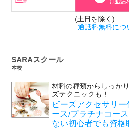
（通話
(土日を除く)
通話料無料につ
SARAスクール
本校
材料の種類からしっか
ズテクニッ
ビーズアクセサリー
ース/プラチナコー
ない初心者でも資格