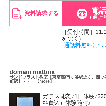
電
資料請求する
（通話
［受付時間］11:00
を除く)
通話料無料につ
domani mattina
サンドブラスト教室【東京都/市ヶ谷駅近く、四ッ
町駅】・・・【more】
ガラス彫刻♪1日体験♪33
料費込）体験随時♪