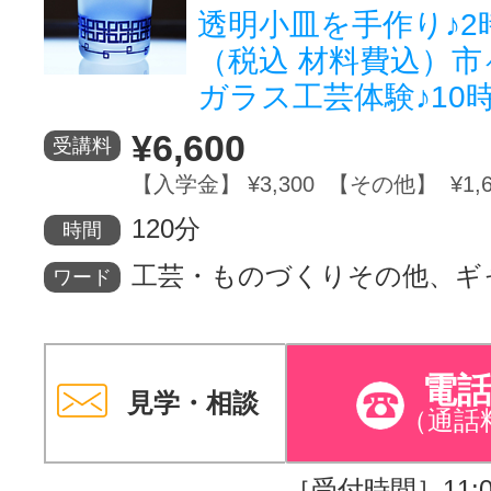
透明小皿を手作り♪2時
（税込 材料費込）市
ガラス工芸体験♪10時
¥6,600
受講料
【入学金】 ¥3,300 【その他】 ¥1,6
120分
時間
工芸・ものづくりその他、ギ
ワード
電
見学・相談
（通話
［受付時間］11:00