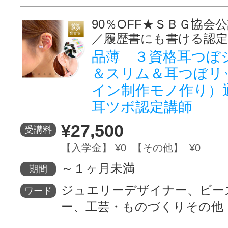
90％OFF★ＳＢＧ協会
／履歴書にも書ける認定
品薄 ３資格耳つぼ
＆スリム＆耳つぼリ
イン制作モノ作り）
耳ツボ認定講師
¥27,500
受講料
【入学金】 ¥0 【その他】 ¥0
～１ヶ月未満
期間
ジュエリーデザイナー、ビー
ワード
ー、工芸・ものづくりその他