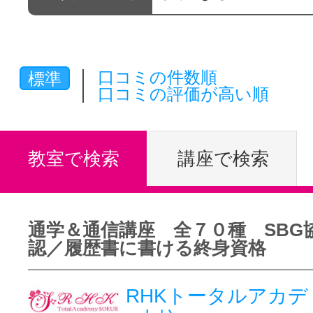
体験レッス
口コミの件数順
標準
やりたいこ
口コミの評価が高い順
特集をみる
教室で検索
講座で検索
グッドスク
通学＆通信講座 全７０種 SBG
認／履歴書に書ける終身資格
掲載のお問
RHKトータルアカデミ