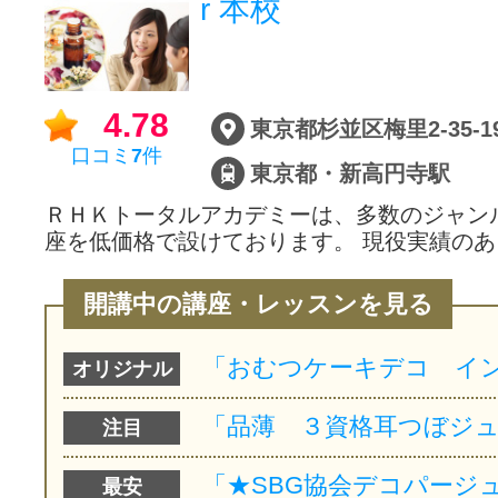
r 本校
サイトマッ
4.78
東京都杉並区梅里2-35-1
口コミ
7
件
東京都・新高円寺駅
ＲＨＫトータルアカデミーは、多数のジャン
座を低価格で設けております。 現役実績のあ
開講中の講座・レッスンを見る
オリジナル
注目
最安