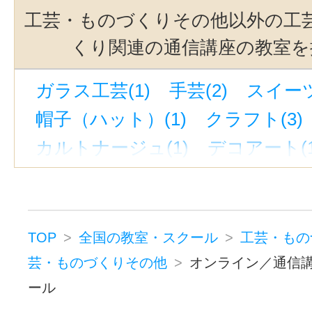
工芸・ものづくりその他以外の工
くり関連の通信講座の教室を
ガラス工芸(1)
手芸(2)
スイーツ
帽子（ハット）(1)
クラフト(3)
カルトナージュ(1)
デコアート(1
バルーン・風船アート(1)
彫金・アクセサリー(3)
ジュエリーデザイナー(2)
TOP
全国の教室・スクール
工芸・もの
ビーズアクセサリー(1)
芸・ものづくりその他
オンライン／通信
ール