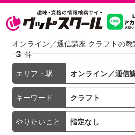
習いたいこ
オンライン／通信講座 クラフトの教
3
件
スクールを
エリア・駅
オンライン／通信
駅・路線か
キーワード
クラフト
通信講座を探
やりたいこと
指定なし