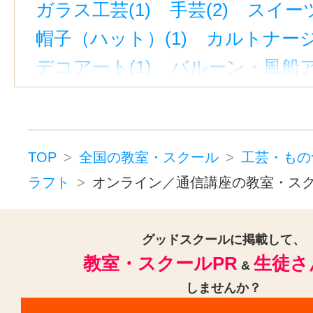
ガラス工芸(1)
手芸(2)
スイーツ
帽子（ハット）(1)
カルトナージ
デコアート(1)
バルーン・風船ア
彫金・アクセサリー(3)
ジュエリーデザイナー(2)
ビーズアクセサリー(1)
TOP
全国の教室・スクール
工芸・もの
工芸・ものづくりその他(3)
ラフト
オンライン／通信講座の教室・ス
グッドスクールに掲載して、
教室・スクールPR
生徒さ
&
しませんか？