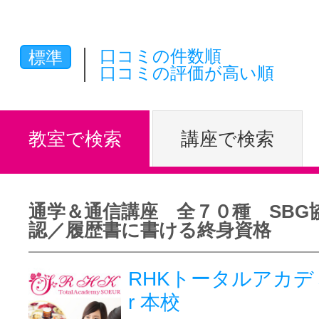
体験レッス
口コミの件数順
標準
口コミの評価が高い順
やりたいこ
教室で検索
講座で検索
特集をみる
通学＆通信講座 全７０種 SBG
グッドスク
認／履歴書に書ける終身資格
RHKトータルアカデミ
掲載のお問
r 本校