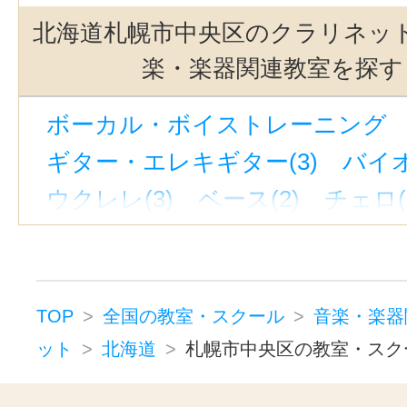
北海道札幌市中央区のクラリネッ
楽・楽器関連教室を探す
ボーカル・ボイストレーニング （
ギター・エレキギター(3)
バイオ
ウクレレ(3)
ベース(2)
チェロ(
ウッドベース(1)
ビオラ(2)
ピ
ジャズピアノ(1)
キーボード・鍵
ドラム(3)
和太鼓(1)
パーカッシ
TOP
全国の教室・スクール
音楽・楽器
オカリナ(1)
ハーモニカ(1)
ット
北海道
札幌市中央区の教室・スク
トロンボーン(2)
チューバ(1)