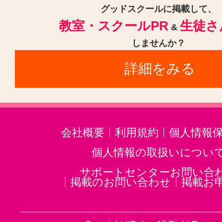
サックス(3)
トランペット(3)
グッドスクールに掲載して、
教室・スクールPR
生徒さ
ゴスペル(1)
ジャズ(1)
民族楽器
&
しませんか？
二胡(3)
三味線(3)
沖縄三線(3)
詳細をみる
邦楽・J-POP(3)
ホルン(2)
音楽・楽器その他(3)
会社概要
利用規約
個人情報
個人情報の取扱いについ
サポートセンターお問い合
掲載のお問い合わせ
掲載お