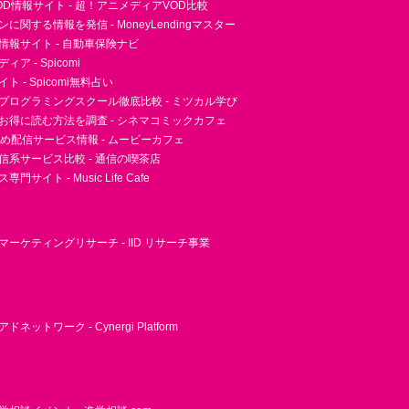
D情報サイト - 超！アニメディアVOD比較
に関する情報を発信 - MoneyLendingマスター
情報サイト - 自動車保険ナビ
ア - Spicomi
 - Spicomi無料占い
プログラミングスクール徹底比較 - ミツカル学び
お得に読む方法を調査 - シネマコミックカフェ
すめ配信サービス情報 - ムービーカフェ
信系サービス比較 - 通信の喫茶店
サイト - Music Life Cafe
ーケティングリサーチ - IID リサーチ事業
ネットワーク - Cynergi Platform