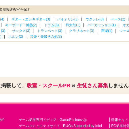
楽器関連教室を探す
4)
ギター・エレキギター(3)
バイオリン(3)
ウクレレ(3)
ベース(2)
キーボード・鍵盤(2)
ドラム(3)
和太鼓(1)
パーカッション(1)
オカ
3)
サックス(3)
トランペット(3)
クラリネット(3)
声楽(1)
ジャズ(
)
ホルン(2)
音楽・楽器その他(3)
に掲載して、
教室・スクールPR
&
生徒さん募集
しませ
AY
ゲーム業界専門メディア - GameBusiness.jp
情報セキュリテ
ゲームコミュニティサイト - RUGs Supported by intel
EC業界特化