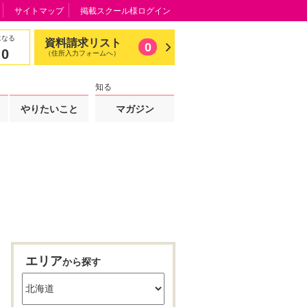
サイトマップ
掲載スクール様ログイン
になる
資料請求リスト
0
0
（住所入力フォームへ）
知る
やりたいこと
マガジン
エリア
から探す