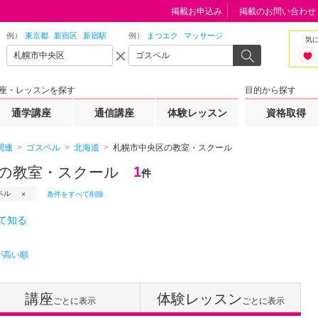
掲載お申込み
掲載のお問い合わせ
例）
東京都
新宿区
新宿駅
例）
まつエク
マッサージ
気
座・レッスンを探す
目的から探す
通学講座
通信講座
体験レッスン
資格取得
関連
ゴスペル
北海道
札幌市中央区の教室・スクール
の教室・スクール
1
件
ペル
条件をすべて削除
て知る
が高い順
講座
体験レッスン
ごとに表示
ごとに表示