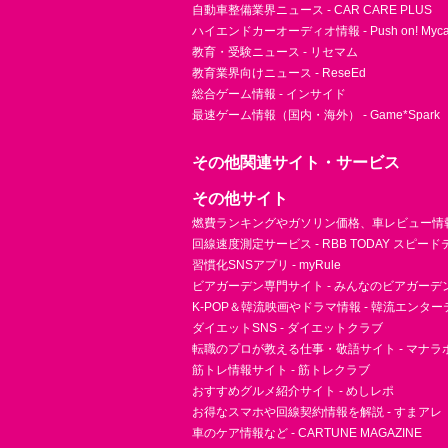
自動車整備業界ニュース - CAR CARE PLUS
ハイエンドカーオーディオ情報 - Push on! Mycar-
教育・受験ニュース - リセマム
教育業界向けニュース - ReseEd
総合ゲーム情報 - インサイド
最速ゲーム情報（国内・海外） - Game*Spark
その他関連サイト・サービス
その他サイト
燃費ランキングやガソリン価格、車レビュー情報 
回線速度測定サービス - RBB TODAY スピー
習慣化SNSアプリ - myRule
ビアガーデン専門サイト - みんなのビアガーデ
K-POP＆韓流映画やドラマ情報 - 韓流エンタ
ダイエットSNS - ダイエットクラブ
転職のプロが教える仕事・敬語サイト - マナラ
筋トレ情報サイト - 筋トレクラブ
おすすめグルメ紹介サイト - めしレポ
お得なスマホや回線契約情報を解説 - すまアレ
車のケア情報など - CARTUNE MAGAZINE