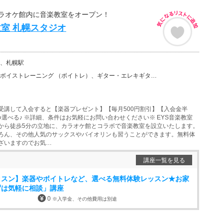
ラオケ館内に音楽教室をオープン！
教室 札幌スタジオ
、札幌駅
ーニング （ボイトレ）、ギター・エレキギター、バイオリン、ウクレレ、ベース、チェロ、ウッドベース、ビ…
受講して入会すると【楽器プレゼント】【毎月500円割引】【入会金半
つ選べる♪ ※詳細、条件はお気軽にお問い合わせください※ EYS音楽教室
から徒歩5分の立地に、カラオケ館とコラボで音楽教室を設立いたします。
ろん、その他人気のサックスやバイオリンも習うことができます。無料体
ざいますのでお気…
講座一覧を見る
ッスン】楽器やボイトレなど、選べる無料体験レッスン★お家
ずは気軽に相談」講座
0
※入学金、その他費用は別途