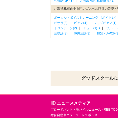
札幌駅(JR)(1)
さっぽろ駅(札幌市営)(1)
北海道札幌市中央区のゴスペル以外の音楽・
ボーカル・ボイストレーニング （ボイトレ）(
ビオラ(2)
ピアノ(4)
ジャズピアノ(1)
トロンボーン(2)
チューバ(1)
フルート(
三味線(3)
沖縄三線(3)
邦楽・J-POP(3
グッドスクール
IID ニュースメディア
ブロードバンド・モバイルニュース - RBB TOD
総合自動車ニュース - レスポンス