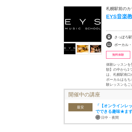
札幌駅前のカ
EYS音楽
さっぽろ駅
ボーカル・ボイストレ
無料体験
体験レッスンを
額】の中から1
は、札幌駅南口
ボーカルはもち
験レッスンもご
開催中の講座
「【オンラインレ
最安
でできる趣味★ま
日中・夜間