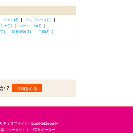
チェロ(3)
ウッドベース(1)
リナ(1)
ハーモニカ(1)
1)
民族楽器(1)
二胡(3)
んか？
詳細をみる
ィ専門サイト - ScanNetSecurity
型ニュースサイト - ECサポーター