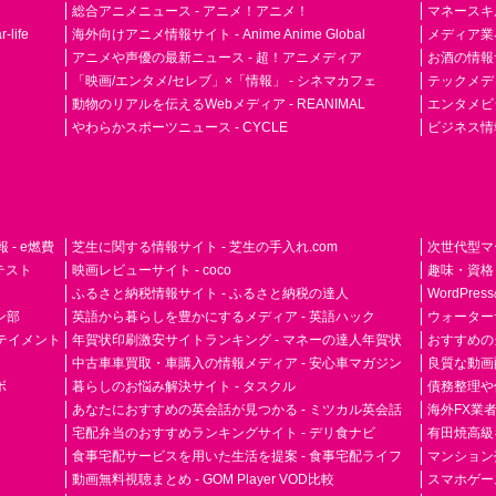
総合アニメニュース - アニメ！アニメ！
マネースキ
life
海外向けアニメ情報サイト - Anime Anime Global
メディア業界紙 
アニメや声優の最新ニュース - 超！アニメディア
お酒の情報サイ
「映画/エンタメ/セレブ」×「情報」 - シネマカフェ
テックメディア
動物のリアルを伝えるWebメディア - REANIMAL
エンタメビジ
やわらかスポーツニュース - CYCLE
ビジネス情
- e燃費
芝生に関する情報サイト - 芝生の手入れ.com
次世代型マ
ドテスト
映画レビューサイト - coco
趣味・資格
ふるさと納税情報サイト - ふるさと納税の達人
WordPr
ン部
英語から暮らしを豊かにするメディア - 英語ハック
ウォーター
ーテイメント
年賀状印刷激安サイトランキング - マネーの達人年賀状
おすすめの
中古車車買取・車購入の情報メディア - 安心車マガジン
良質な動画配
ボ
暮らしのお悩み解決サイト - タスクル
債務整理や
あなたにおすすめの英会話が見つかる - ミツカル英会話
海外FX業
宅配弁当のおすすめランキングサイト - デリ食ナビ
有田焼高級ギ
食事宅配サービスを用いた生活を提案 - 食事宅配ライフ
マンション
動画無料視聴まとめ - GOM Player VOD比較
スマホゲーム