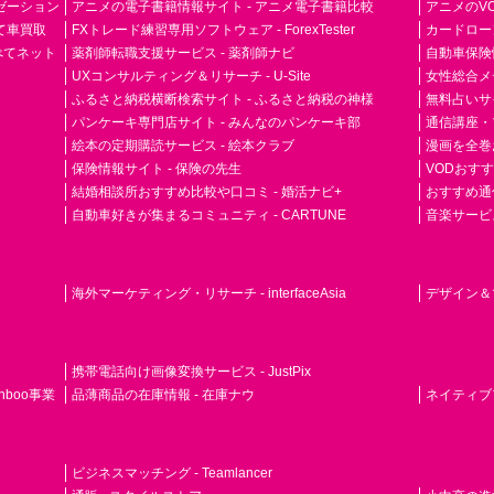
ゼーション
アニメの電子書籍情報サイト - アニメ電子書籍比較
アニメのVO
て車買取
FXトレード練習専用ソフトウェア - ForexTester
カードローン
らべてネット
薬剤師転職支援サービス - 薬剤師ナビ
自動車保険
UXコンサルティング＆リサーチ - U-Site
女性総合メディ
ふるさと納税横断検索サイト - ふるさと納税の神様
無料占いサイト
パンケーキ専門店サイト - みんなのパンケーキ部
通信講座・
絵本の定期購読サービス - 絵本クラブ
漫画を全巻
保険情報サイト - 保険の先生
VODおす
結婚相談所おすすめ比較や口コミ - 婚活ナビ+
おすすめ通
自動車好きが集まるコミュニティ - CARTUNE
音楽サービス専門
海外マーケティング・リサーチ - interfaceAsia
デザイン＆マ
携帯電話向け画像変換サービス - JustPix
nboo事業
品薄商品の在庫情報 - 在庫ナウ
ネイティブアド
ビジネスマッチング - Teamlancer