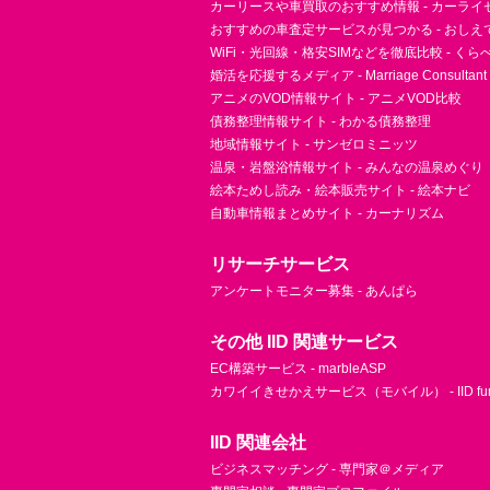
カーリースや車買取のおすすめ情報 - カーライ
おすすめの車査定サービスが見つかる - おしえ
WiFi・光回線・格安SIMなどを徹底比較 - く
婚活を応援するメディア - Marriage Consultant
アニメのVOD情報サイト - アニメVOD比較
債務整理情報サイト - わかる債務整理
地域情報サイト - サンゼロミニッツ
温泉・岩盤浴情報サイト - みんなの温泉めぐり
絵本ためし読み・絵本販売サイト - 絵本ナビ
自動車情報まとめサイト - カーナリズム
リサーチサービス
アンケートモニター募集 - あんぱら
その他 IID 関連サービス
EC構築サービス - marbleASP
カワイイきせかえサービス（モバイル） - IID fu
IID 関連会社
ビジネスマッチング - 専門家＠メディア