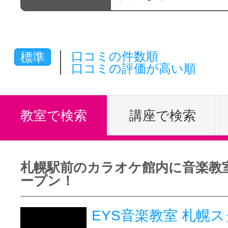
体験レッス
口コミの件数順
標準
やりたいこ
口コミの評価が高い順
特集をみる
教室で検索
講座で検索
グッドスク
札幌駅前のカラオケ館内に音楽教
ープン！
掲載のお問
EYS音楽教室 札幌