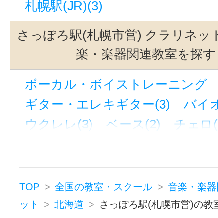
札幌駅(JR)(3)
さっぽろ駅(札幌市営) クラリネッ
楽・楽器関連教室を探す
ボーカル・ボイストレーニング （
ギター・エレキギター(3)
バイオ
ウクレレ(3)
ベース(2)
チェロ(
ウッドベース(1)
ビオラ(2)
ピ
ジャズピアノ(1)
キーボード・鍵
ドラム(3)
和太鼓(1)
パーカッシ
TOP
全国の教室・スクール
音楽・楽器
オカリナ(1)
ハーモニカ(1)
ット
北海道
さっぽろ駅(札幌市営)の教