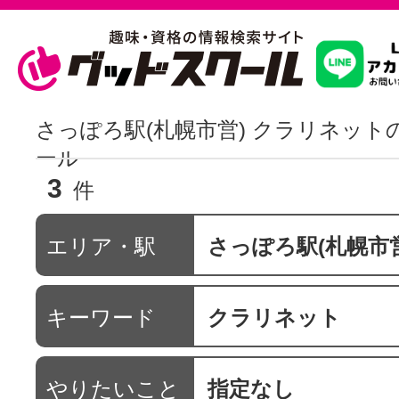
習いたいこ
さっぽろ駅(札幌市営) クラリネット
ール
3
スクールを
件
エリア・駅
さっぽろ駅(札幌市営
駅・路線か
キーワード
クラリネット
通信講座を探
やりたいこと
指定なし