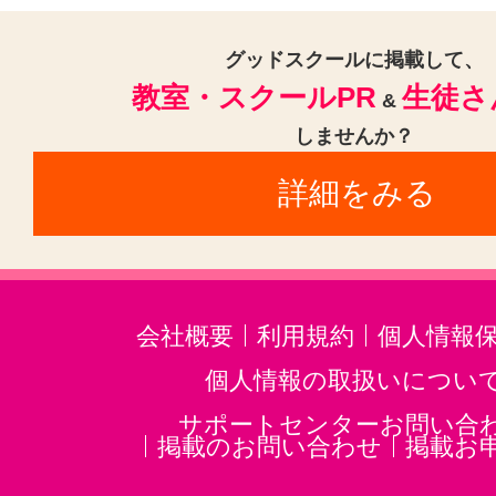
トロンボーン(2)
チューバ(1)
サックス(3)
トランペット(3)
グッドスクールに掲載して、
教室・スクールPR
生徒さ
ジャズ(1)
民族楽器(1)
二胡(3)
&
しませんか？
沖縄三線(3)
邦楽・J-POP(3)
ホ
詳細をみる
音楽・楽器その他(3)
会社概要
利用規約
個人情報
個人情報の取扱いについ
サポートセンターお問い合
掲載のお問い合わせ
掲載お