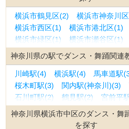
横浜市鶴見区(2)
横浜市神奈川区(
横浜市西区(1)
横浜市港北区(1)
横浜市緑区(1)
横浜市瀬谷区(1)
横浜市青葉区(1)
横浜市都筑区(2
神奈川県の駅でダンス・舞踊関連
川崎市川崎区(3)
川崎市幸区(1)
川崎駅(4)
横浜駅(4)
馬車道駅(3
川崎市中原区(2)
川崎市宮前区(2
桜木町駅(3)
関内駅(神奈川)(3)
川崎市麻生区(1)
相模原市中央区(
石川町駅(2)
鶴見駅(2)
宮前平駅
相模原市南区(2)
横須賀市(1)
鎌
南林間駅(2)
登戸駅(JR南武線)(1
藤沢市(3)
小田原市(1)
茅ヶ崎市
神奈川県横浜市中区のダンス・舞
梶が谷駅(1)
大倉山駅(神奈川)(1)
厚木市(1)
大和市(2)
三浦郡葉山
を探す