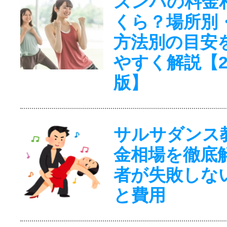
ズンバの料金
くら？場所別
方法別の目安
やすく解説【2
版】
サルサダンス
金相場を徹底
者が失敗しな
と費用