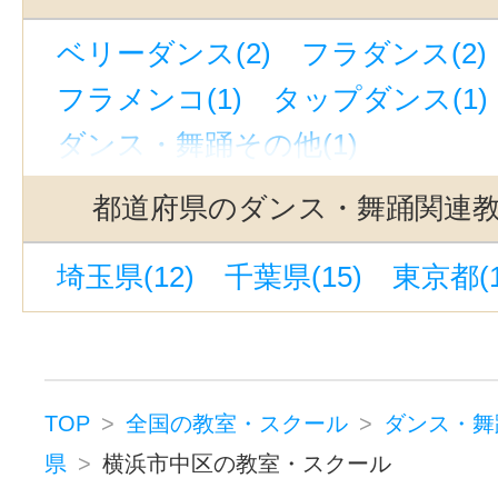
浦賀駅(1)
いずみ野駅(1)
仲町台
ベリーダンス(2)
フラダンス(2)
宿河原駅(神奈川)(1)
宮崎台駅(1)
フラメンコ(1)
タップダンス(1)
センター南駅(1)
茅ケ崎駅(1)
ダンス・舞踊その他(1)
京急川崎駅(1)
あざみ野駅(1)
国府津駅(神奈川)(1)
京急鶴見駅(
都道府県のダンス・舞踊関連
日ノ出町駅(1)
新百合ヶ丘駅(1)
埼玉県(12)
千葉県(15)
東京都(1
武蔵新城駅(1)
武蔵小杉駅(1)
逗子駅(1)
小田原駅(1)
十日市場駅(神奈川)(1)
日吉駅(神
百合ヶ丘駅(1)
鷺沼駅(1)
国道駅
TOP
全国の教室・スクール
ダンス・舞
県
横浜市中区の教室・スクール
根岸駅(神奈川)(1)
戸部駅(1)
新