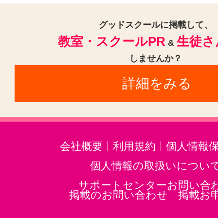
鴨宮駅(神奈川)(1)
淵野辺駅(1)
グッドスクールに掲載して、
柿生駅(1)
北山田駅(神奈川)(1)
教室・スクールPR
生徒さ
&
花月園前駅(1)
古淵駅(神奈川)(1)
しませんか？
西横浜駅(1)
相模大野駅(1)
上溝
詳細をみる
会社概要
利用規約
個人情報
個人情報の取扱いについ
サポートセンターお問い合
掲載のお問い合わせ
掲載お