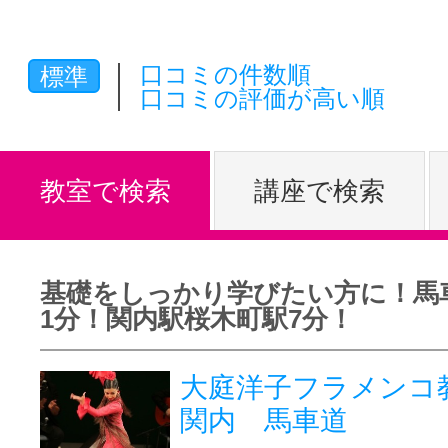
体験レッス
口コミの件数順
標準
口コミの評価が高い順
やりたいこ
教室で検索
講座で検索
特集をみる
基礎をしっかり学びたい方に！馬
グッドスク
1分！関内駅桜木町駅7分！
大庭洋子フラメンコ
掲載のお問
関内 馬車道