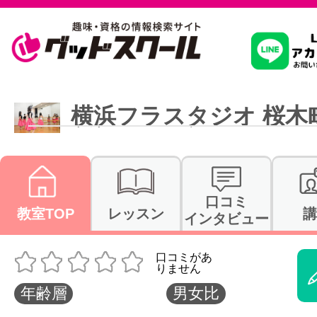
習いたいこ
横浜フラスタジオ 桜木
スクールを
口コミ
駅・路線か
教室TOP
レッスン
講
インタビュー
通信講座を探
年齢層
男女比