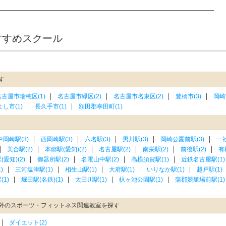
すすめスクール
す
名古屋市瑞穂区(1)
名古屋市緑区(2)
名古屋市名東区(2)
豊橋市(3)
岡崎
し市(1)
長久手市(1)
額田郡幸田町(1)
中岡崎駅(3)
西岡崎駅(3)
六名駅(3)
男川駅(3)
岡崎公園前駅(3)
一社
美合駅(2)
本郷駅(愛知)(2)
名古屋駅(2)
南栄駅(2)
前後駅(2)
有
愛知)(2)
御器所駅(2)
名電山中駅(2)
高横須賀駅(1)
近鉄名古屋駅(1)
)
三河塩津駅(1)
相生山駅(1)
大府駅(1)
いりなか駅(1)
越戸駅(1)
1)
堀田駅(名鉄)(1)
太田川駅(1)
杁ヶ池公園駅(1)
蒲郡競艇場前駅(1)
外のスポーツ・フィットネス関連教室を探す
ダイエット(2)