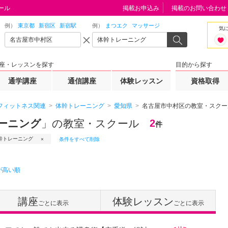
ール
掲載お申込み
掲載のお問い合わせ
例）
東京都
新宿区
新宿駅
例）
まつエク
マッサージ
気
座・レッスンを探す
目的から探す
通学講座
通信講座
体験レッスン
資格取得
フィットネス関連
体幹トレーニング
愛知県
名古屋市中村区の教室・スクー
ーニング
」の教室・スクール
2
件
幹トレーニング
条件をすべて削除
が高い順
講座
体験レッスン
ごとに表示
ごとに表示