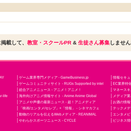
に掲載して、
教室・スクールPR
&
生徒さん募集
しませ
AY
ゲーム業界専門メディア - GameBusiness.jp
情報セキュリテ
ゲームコミュニティサイト - RUGs Supported by intel
EC業界特化
総合アニメニュース - アニメ！アニメ！
マネースキ
life
海外向けアニメ情報サイト - Anime Anime Global
メディア業界紙 
アニメや声優の最新ニュース - 超！アニメディア
お酒の情報サイ
「映画/エンタメ/セレブ」×「情報」 - シネマカフェ
テックメディア
動物のリアルを伝えるWebメディア - REANIMAL
エンタメビジ
やわらかスポーツニュース - CYCLE
ビジネス情