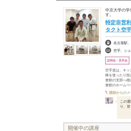
中京大学の学
す。
特定非営利
タクト空
名古屋駅、
空手、シェ
説明会・見学会
空手道は、キッ
棒を使ったり投
會館の支部へ稽
會館のホームページを
講師からのメ
この運
り、皆
開催中の講座