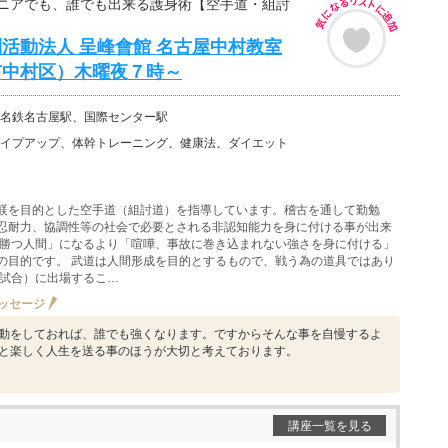
ニアでも、誰でも出来る護身術【空手道・組討
活動法人 呈峰會館 名古屋中村教室
市中村区）木曜夜７時～
名鉄名古屋駅、国際センター駅
イプアップ、体幹トレーニング、健康法、ダイエット
躾を目的とした空手道（組討道）を指導しています。稽古を通して勤勉
忍耐力、協調性等の社会で必要とされる非認知能力を身に付ける事が出来
に勝つ人間」になるより「喧嘩、事故に巻き込まれない強さを身に付ける」
の目的です。 武道は人間形成を目的とするもので、戦う為の道具ではあり
（試合）に出場するこ…
ッセージ
動をしておれば、誰でも強くなります。ですからそんな事を自慢するよ
と楽しく人生を送る事のほうが大切と考えております。
講座一覧を見る