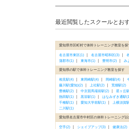
最近閲覧したスクールとお
愛知県市区町村で体幹トレーニング教室を探
名古屋市東区(1)
名古屋市昭和区(3)
蒲郡市(1)
東海市(1)
豊明市(2)
みよ
愛知県の駅で体幹トレーニング教室を探す
相見駅(4)
東岡崎駅(4)
岡崎駅(4)
藤川駅(愛知)(2)
上社駅(2)
荒畑駅(2)
豊橋駅(2)
中京競馬場前駅(2)
星ヶ丘駅(
熱田駅(1)
黒笹駅(1)
はなみずき通駅(1
千種駅(1)
愛知大学前駅(1)
上横須賀駅(
二川駅(1)
愛知県名古屋市中村区の体幹トレーニング以
空手(2)
シェイプアップ(3)
健康法(2)