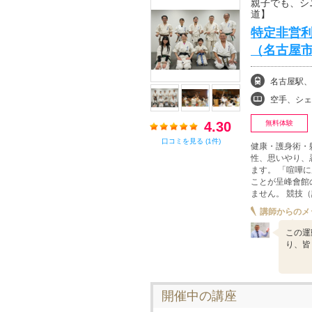
親子でも、シ
道】
特定非営利
（名古屋
名古屋駅、
空手、シェ
4.30
無料体験
口コミを見る (1件)
健康・護身術・
性、思いやり、
ます。 「喧嘩
ことが呈峰會館
ません。 競技
講師からのメ
この運
り、皆
開催中の講座