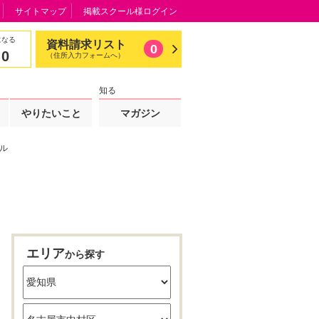
サイトマップ
掲載スクール様ログイン
になる
資料請求リスト
0
0
（住所入力フォームへ）
知る
やりたいこと
マガジン
ル
エリア
から探す