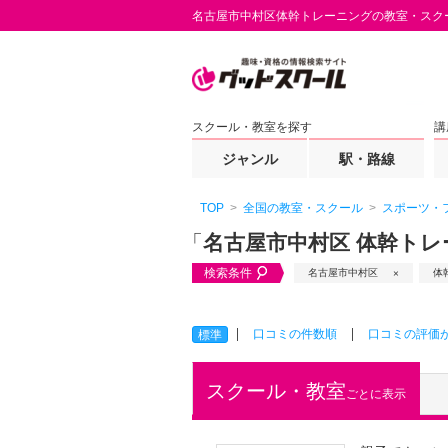
名古屋市中村区体幹トレーニングの教室・スク
スクール・教室を探す
講
ジャンル
駅・路線
TOP
全国の教室・スクール
スポーツ・
「
名古屋市中村区 体幹トレ
検索条件
名古屋市中村区
体
口コミの件数順
口コミの評価
標準
スクール・教室
ごとに表示