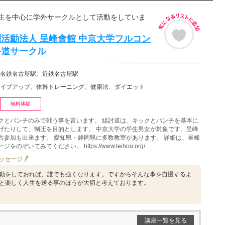
生を中心に学外サークルとして活動をしていま
活動法人 呈峰會館 中京大学フルコン
手道サークル
名鉄名古屋駅、近鉄名古屋駅
イプアップ、体幹トレーニング、健康法、ダイエット
無料体験
クとパンチのみで戦う事を言います。 組討道は、キックとパンチを基本に
げたりして、制圧を目的とします。 中京大学の学生男女が対象です。呈峰
古参加も出来ます。 愛知県・静岡県に多数教室があります。 詳細は、呈峰
のぞいてみてください。 https://www.teihou.org/
ッセージ
動をしておれば、誰でも強くなります。ですからそんな事を自慢するよ
と楽しく人生を送る事のほうが大切と考えております。
講座一覧を見る