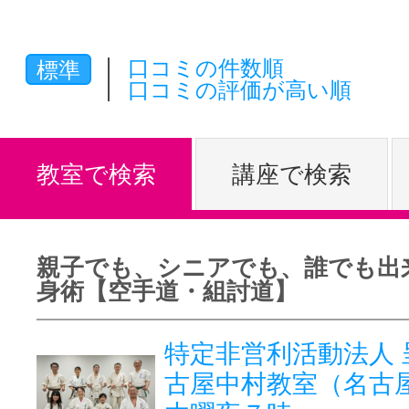
体験レッス
口コミの件数順
標準
口コミの評価が高い順
やりたいこ
教室で検索
講座で検索
特集をみる
親子でも、シニアでも、誰でも出
グッドスク
身術【空手道・組討道】
特定非営利活動法人 
掲載のお問
古屋中村教室（名古