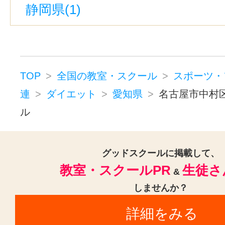
静岡県(1)
総合リハビリセンター駅(1)
車道
梅坪駅(1)
新日鉄前駅(1)
公園西
新豊橋駅(1)
西尾駅(1)
神宮前駅
三好ヶ丘駅(1)
植田駅(豊橋鉄道)(
TOP
全国の教室・スクール
スポーツ・
蒲郡駅(1)
鳴海駅(1)
北岡崎駅(1
連
ダイエット
愛知県
名古屋市中村
ル
八事日赤駅(1)
赤池駅(愛知)(1)
高横須賀駅(1)
近鉄名古屋駅(1)
グッドスクールに掲載して、
福地駅(1)
熱田駅(1)
黒笹駅(1)
教室・スクールPR
生徒さ
&
しませんか？
詳細をみる