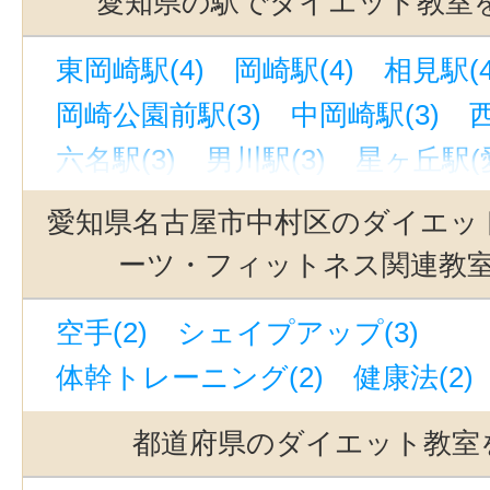
愛知県の駅でダイエット教室
蒲郡市(1)
東海市(1)
豊明市(2)
東岡崎駅(4)
岡崎駅(4)
相見駅(4
みよし市(1)
長久手市(1)
額田郡
岡崎公園前駅(3)
中岡崎駅(3)
六名駅(3)
男川駅(3)
星ヶ丘駅(愛
御器所駅(2)
名電山中駅(2)
一社
愛知県名古屋市中村区のダイエッ
東別院駅(2)
藤川駅(愛知)(2)
上
ーツ・フィットネス関連教
荒畑駅(2)
美合駅(2)
本郷駅(愛知
空手(2)
シェイプアップ(3)
名古屋駅(2)
南栄駅(2)
前後駅(2
体幹トレーニング(2)
健康法(2)
有松駅(2)
名鉄名古屋駅(2)
鶴舞
豊橋駅(2)
中京競馬場前駅(2)
都道府県のダイエット教室
国際センター駅(1)