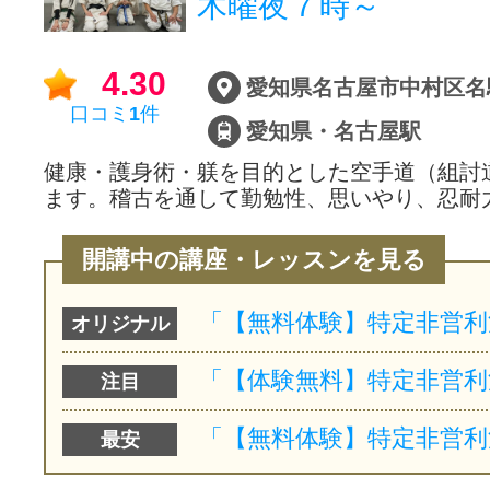
木曜夜７時～
サイトマッ
4.30
愛知県名古屋市中村区名
口コミ
1
件
愛知県・名古屋駅
健康・護身術・躾を目的とした空手道（組討
ます。稽古を通して勤勉性、思いやり、忍耐
開講中の講座・レッスンを見る
オリジナル
注目
最安