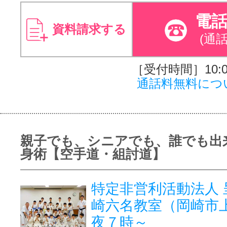
電
資料請求する
(通
［受付時間］10:00
通話料無料につ
親子でも、シニアでも、誰でも出
身術【空手道・組討道】
特定非営利活動法人 
崎六名教室（岡崎市
夜７時～