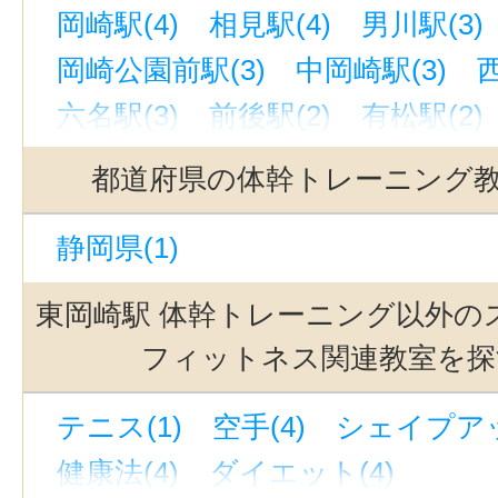
岡崎駅(4)
相見駅(4)
男川駅(3)
岡崎公園前駅(3)
中岡崎駅(3)
六名駅(3)
前後駅(2)
有松駅(2)
御器所駅(2)
豊橋駅(2)
中京競馬
都道府県の体幹トレーニング
名電山中駅(2)
星ヶ丘駅(愛知)(2)
静岡県(1)
東別院駅(2)
藤川駅(愛知)(2)
一
荒畑駅(2)
美合駅(2)
上社駅(2)
東岡崎駅 体幹トレーニング以外の
名古屋駅(2)
本郷駅(愛知)(2)
フィットネス関連教室を探
名鉄名古屋駅(2)
南栄駅(2)
鶴舞
テニス(1)
空手(4)
シェイプアッ
吉良吉田駅(1)
南大高駅(1)
浄水
健康法(4)
ダイエット(4)
芦原駅(1)
国際センター駅(1)