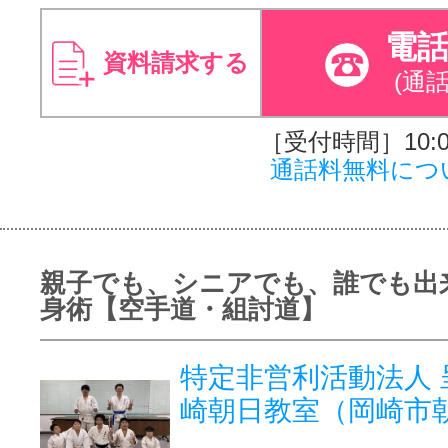
電
資料請求する
(通
［受付時間］10:00
通話料無料につ
親子でも、シニアでも、誰でも出
身術【空手道・組討道】
特定非営利活動法人 
崎朝日教室（岡崎市