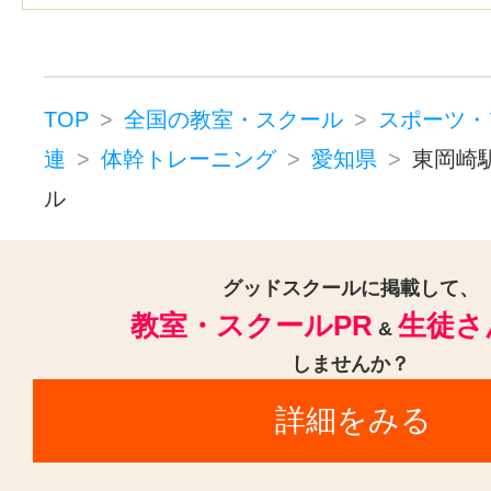
総合リハビリセンター駅(1)
車道
豊田市駅(1)
藤が丘駅(愛知)(1)
新日鉄前駅(1)
公園西駅(1)
西尾
TOP
全国の教室・スクール
スポーツ・
神宮前駅(1)
三好ヶ丘駅(1)
連
体幹トレーニング
愛知県
東岡崎
ル
植田駅(豊橋鉄道)(1)
左京山駅(1)
北岡崎駅(1)
八事日赤駅(1)
梅坪
グッドスクールに掲載して、
高横須賀駅(1)
近鉄名古屋駅(1)
教室・スクールPR
生徒さ
&
新豊橋駅(1)
西尾駅(1)
熱田駅(1
しませんか？
詳細をみる