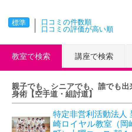
体験レッス
口コミの件数順
標準
口コミの評価が高い順
やりたいこ
教室で検索
講座で検索
特集をみる
親子でも、シニアでも、誰でも出
グッドスク
身術【空手道・組討道】
特定非営利活動法人 
掲載のお問
崎ロイヤル教室（岡