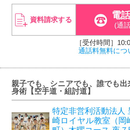
電
資料請求する
(通
［受付時間］10:00
通話料無料につ
親子でも、シニアでも、誰でも出
身術【空手道・組討道】
特定非営利活動法人 
崎ロイヤル教室（岡