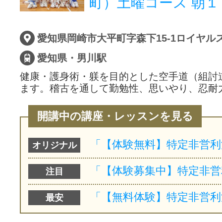
町）土曜コース 朝１
サイトマッ
愛知県岡崎市大平町字森下15-1ロイヤル
愛知県・男川駅
健康・護身術・躾を目的とした空手道（組討
ます。稽古を通して勤勉性、思いやり、忍耐
開講中の講座・レッスンを見る
オリジナル
注目
最安