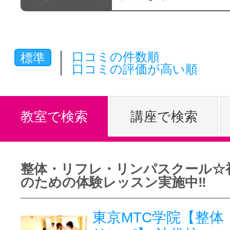
体験レッス
口コミの件数順
標準
やりたいこ
口コミの評価が高い順
特集をみる
教室で検索
講座で検索
グッドスク
整体・リフレ・リンパスクール☆
のための体験レッスン実施中‼
掲載のお問
東京MTC学院【整体