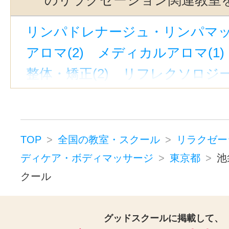
王子駅前駅(1)
北千住駅(1)
東京
リンパドレナージュ・リンパマッサ
宝町駅(東京)(1)
西新宿駅(1)
戸
アロマ(2)
メディカルアロマ(1)
大山駅(東京)(1)
新高円寺駅(1)
整体・矯正(2)
リフレクソロジー(
明治神宮前〈原宿〉駅(1)
大森海
マッサージ(3)
京成上野駅(1)
三鷹駅(1)
築地駅
フットケア・フットマッサージ(3
新宿西口駅(1)
戸越駅(1)
タイ古式マッサージ(1)
板橋区役所前駅(1)
南阿佐ケ谷駅(
TOP
全国の教室・スクール
リラクゼー
ヘッドマッサージ・ヘッドスパ(1
ディケア・ボディマッサージ
東京都
池
表参道駅(1)
平和島駅(1)
六本木
クール
リラクゼーションその他(2)
立川駅(1)
上野広小路駅(1)
新富町駅(東京)(1)
グッドスクールに掲載して、