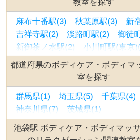
教室を探す
麻布十番駅(3)
秋葉原駅(3)
新宿
吉祥寺駅(2)
淡路町駅(2)
御徒町
新御茶ノ水駅(2)
小川町駅(東京)(
飯田橋駅(2)
代々木駅(2)
駒込駅
都道府県のボディケア・ボディマ
神田駅(東京)(2)
上野御徒町駅(2)
室を探す
赤羽岩淵駅(2)
渋谷駅(2)
御茶ノ
群馬県(1)
埼玉県(5)
千葉県(4)
湯島駅(東京)(2)
王子駅(東京)(1)
神奈川県(7)
茨城県(1)
荏原中延駅(1)
高井戸駅(1)
京橋
西武新宿駅(1)
千石駅(1)
末広町
池袋駅 ボディケア・ボディマッ
阿佐ケ谷駅(1)
原宿駅(1)
大森駅
のリラクゼーション関連教室