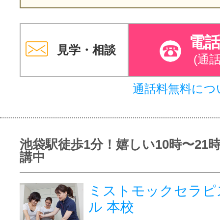
電
見学・相談
(通
通話料無料につ
池袋駅徒歩1分！嬉しい10時〜21
講中
ミストモックセラピ
ル 本校