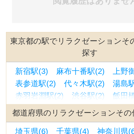
閲覧履歴はありませ
東京都の駅でリラクゼーションそ
探す
新宿駅(3)
麻布十番駅(2)
上野御
表参道駅(2)
代々木駅(2)
湯島駅
赤羽岩淵駅(2)
渋谷駅(2)
飯田橋
御徒町駅(2)
吉祥寺駅(2)
秋葉原
都道府県のリラクゼーションその
阿佐ケ谷駅(1)
王子駅(東京)(1)
埼玉県(6)
千葉県(4)
神奈川県(6
新宿西口駅(1)
東京駅(1)
京橋駅