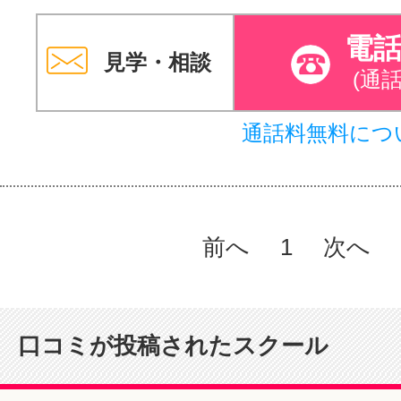
電
見学・相談
(通
通話料無料につ
前へ
1
次へ
口コミが投稿されたスクール