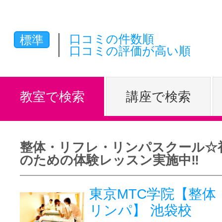
体験レッス
口コミの件数順
標準
口コミの評価が高い順
やりたいこ
教室で検索
講座で検索
特集をみる
整体・リフレ・リンパスクール☆
グッドスク
のための体験レッスン実施中‼
東京MTC学院【整体
掲載のお問
リンパ】 池袋校