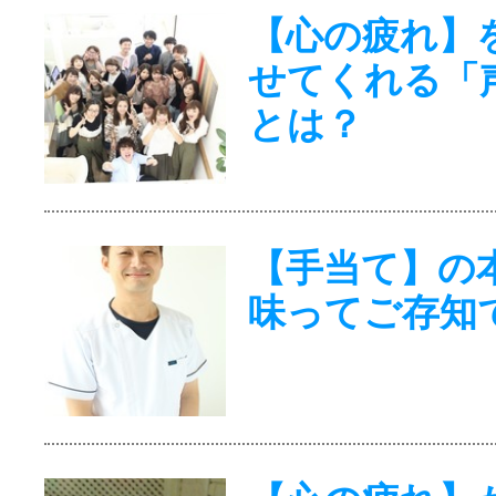
【心の疲れ】
せてくれる「
とは？
【手当て】の
味ってご存知