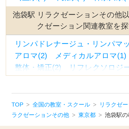
荏原中延駅(1)
浜田山駅(1)
立川
池袋駅 リラクゼーションその他
赤羽駅(1)
新高円寺駅(1)
王子駅
クゼーション関連教室を探
三鷹駅(1)
宝町駅(東京)(1)
駒込
リンパドレナージュ・リンパマッサ
高井戸駅(1)
青山一丁目駅(1)
アロマ(2)
メディカルアロマ(1)
戸越銀座駅(1)
南阿佐ケ谷駅(1)
整体・矯正(2)
リフレクソロジー(
新宿三丁目駅(1)
大森駅(東京)(1)
マッサージ(3)
銀座駅(1)
戸越駅(1)
末広町駅(東
フットケア・フットマッサージ(3
東池袋駅(1)
原宿駅(1)
大森海岸
ボディケア・ボディマッサージ(3
九段下駅(1)
新富町駅(東京)(1)
TOP
全国の教室・スクール
リラクゼー
タイ古式マッサージ(1)
ラクゼーションその他
東京都
池袋駅の
西武新宿駅(1)
京成上野駅(1)
ヘッドマッサージ・ヘッドスパ(1
戸越公園駅(1)
中目黒駅(1)