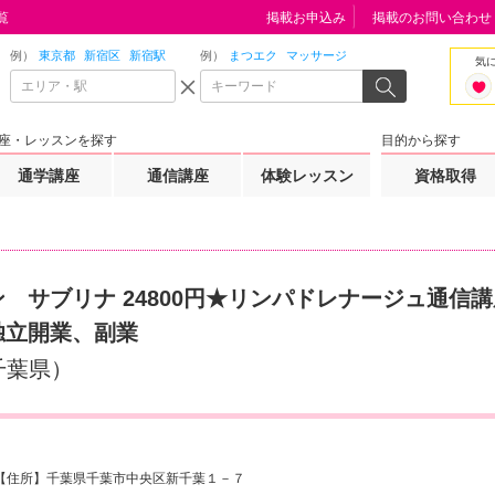
覧
掲載お申込み
掲載のお問い合わせ
例）
東京都
新宿区
新宿駅
例）
まつエク
マッサージ
気
座・レッスンを探す
目的から探す
通学講座
通信講座
体験レッスン
資格取得
 サブリナ 24800円★リンパドレナージュ通信講
独立開業、副業
千葉県）
 【住所】千葉県千葉市中央区新千葉１－７