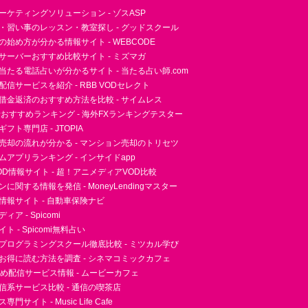
ーケティングソリューション - ゾスASP
・習い事のレッスン・教室探し - グッドスクール
essの始め方が分かる情報サイト - WEBCODE
サーバーおすすめ比較サイト - ミズマガ
当たる電話占いが分かるサイト - 当たる占い師.com
信サービスを紹介 - RBB VODセレクト
借金返済のおすすめ方法を比較 - サイムレス
者おすすめランキング - 海外FXランキングテスター
フト専門店 - JTOPIA
売却の流れが分かる - マンション売却のトリセツ
アプリランキング - インサイドapp
D情報サイト - 超！アニメディアVOD比較
に関する情報を発信 - MoneyLendingマスター
情報サイト - 自動車保険ナビ
ア - Spicomi
 - Spicomi無料占い
プログラミングスクール徹底比較 - ミツカル学び
お得に読む方法を調査 - シネマコミックカフェ
すめ配信サービス情報 - ムービーカフェ
信系サービス比較 - 通信の喫茶店
サイト - Music Life Cafe