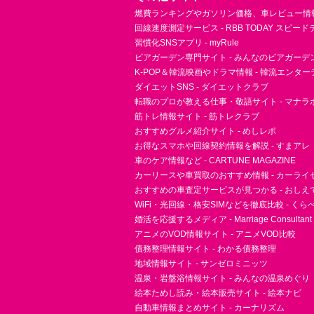
燃費ランキングやガソリン価格、車レビュー情報 
回線速度測定サービス - RBB TODAY スピー
習慣化SNSアプリ - myRule
ビアガーデン専門サイト - みんなのビアガーデ
K-POP＆韓流映画やドラマ情報 - 韓流エンタ
ダイエットSNS - ダイエットクラブ
転職のプロが教える仕事・敬語サイト - マナラ
筋トレ情報サイト - 筋トレクラブ
おすすめグルメ紹介サイト - めしレポ
お得なスマホや回線契約情報を解説 - すまアレ
車のケア情報など - CARTUNE MAGAZINE
カーリースや車買取のおすすめ情報 - カーライ
おすすめの車査定サービスが見つかる - おしえ
WiFi・光回線・格安SIMなどを徹底比較 - く
婚活を応援するメディア - Marriage Consultant
アニメのVOD情報サイト - アニメVOD比較
債務整理情報サイト - わかる債務整理
地域情報サイト - サンゼロミニッツ
温泉・岩盤浴情報サイト - みんなの温泉めぐり
絵本ためし読み・絵本販売サイト - 絵本ナビ
自動車情報まとめサイト - カーナリズム