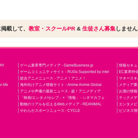
に掲載して、
教室・スクールPR
&
生徒さん募集
しませ
AY
ゲーム業界専門メディア - GameBusiness.jp
情報セキュリテ
ゲームコミュニティサイト - RUGs Supported by intel
EC業界特化
総合アニメニュース - アニメ！アニメ！
マネースキ
life
海外向けアニメ情報サイト - Anime Anime Global
メディア業界紙 
アニメや声優の最新ニュース - 超！アニメディア
お酒の情報サイ
「映画/エンタメ/セレブ」×「情報」 - シネマカフェ
テックメディア
動物のリアルを伝えるWebメディア - REANIMAL
エンタメビジ
やわらかスポーツニュース - CYCLE
ビジネス情