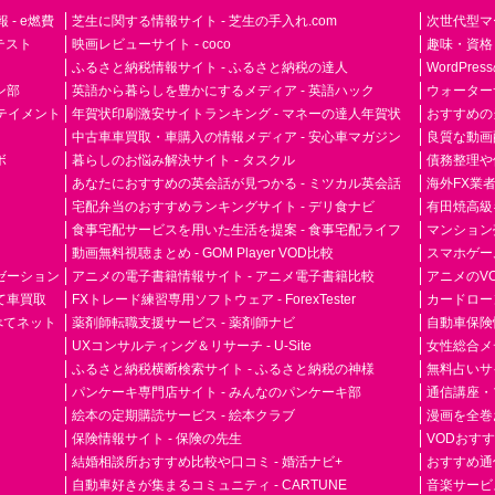
- e燃費
芝生に関する情報サイト - 芝生の手入れ.com
次世代型マ
ドテスト
映画レビューサイト - coco
趣味・資格
ふるさと納税情報サイト - ふるさと納税の達人
WordPr
ン部
英語から暮らしを豊かにするメディア - 英語ハック
ウォーター
ーテイメント
年賀状印刷激安サイトランキング - マネーの達人年賀状
おすすめの
中古車車買取・車購入の情報メディア - 安心車マガジン
良質な動画配
ボ
暮らしのお悩み解決サイト - タスクル
債務整理や
あなたにおすすめの英会話が見つかる - ミツカル英会話
海外FX業
宅配弁当のおすすめランキングサイト - デリ食ナビ
有田焼高級ギ
食事宅配サービスを用いた生活を提案 - 食事宅配ライフ
マンション
動画無料視聴まとめ - GOM Player VOD比較
スマホゲーム
ゼーション
アニメの電子書籍情報サイト - アニメ電子書籍比較
アニメのVO
て車買取
FXトレード練習専用ソフトウェア - ForexTester
カードローン
らべてネット
薬剤師転職支援サービス - 薬剤師ナビ
自動車保険
UXコンサルティング＆リサーチ - U-Site
女性総合メディ
ふるさと納税横断検索サイト - ふるさと納税の神様
無料占いサイト
パンケーキ専門店サイト - みんなのパンケーキ部
通信講座・
絵本の定期購読サービス - 絵本クラブ
漫画を全巻
保険情報サイト - 保険の先生
VODおす
結婚相談所おすすめ比較や口コミ - 婚活ナビ+
おすすめ通
自動車好きが集まるコミュニティ - CARTUNE
音楽サービス専門