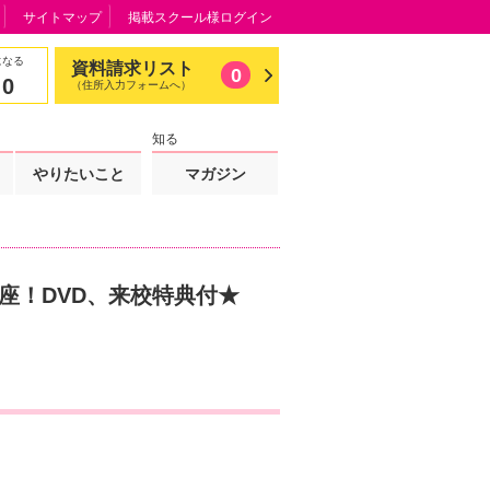
サイトマップ
掲載スクール様ログイン
になる
資料請求リスト
0
0
（住所入力フォームへ）
知る
やりたいこと
マガジン
座！DVD、来校特典付★