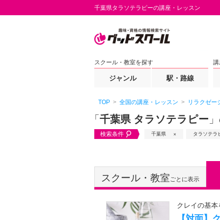
千葉県タラソテラピーの講座・レッスン
スクール・教室を探す
講
ジャンル
駅・路線
TOP
全国の講座・レッスン
リラクゼー
「
千葉県 タラソテラピー
」
検索条件
千葉県
タラソテラ
スクール・教室
ごとに表示
クレイの基本
【対面】