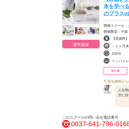
本を学べる
のプラスα
開催スクール：
開催教室：千葉
【受講料】¥
通学講座
～１ヶ月未
150分
リンパドレナージュ・
初心者
担当講師から
人を助
分に自
このスクールの問い合せ電話番号
0037-641-796-016