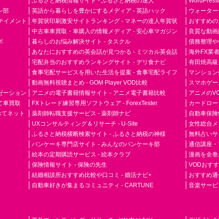
ふるさと納税情報サイト - ふるさと納税の達人
WordPr
ン部
英語から暮らしを豊かにするメディア - 英語ハック
ウォーター
ーテイメント
年賀状印刷激安サイトランキング - マネーの達人年賀状
おすすめの
中古車車買取・車購入の情報メディア - 安心車マガジン
良質な動画配
ボ
暮らしのお悩み解決サイト - タスクル
債務整理や
あなたにおすすめの英会話が見つかる - ミツカル英会話
海外FX業
宅配弁当のおすすめランキングサイト - デリ食ナビ
有田焼高級ギ
食事宅配サービスを用いた生活を提案 - 食事宅配ライフ
マンション
動画無料視聴まとめ - GOM Player VOD比較
スマホゲーム
ゼーション
アニメの電子書籍情報サイト - アニメ電子書籍比較
アニメのVO
て車買取
FXトレード練習専用ソフトウェア - ForexTester
カードローン
らべてネット
薬剤師転職支援サービス - 薬剤師ナビ
自動車保険
UXコンサルティング＆リサーチ - U-Site
女性総合メディ
ふるさと納税横断検索サイト - ふるさと納税の神様
無料占いサイト
パンケーキ専門店サイト - みんなのパンケーキ部
通信講座・
絵本の定期購読サービス - 絵本クラブ
漫画を全巻
保険情報サイト - 保険の先生
VODおす
結婚相談所おすすめ比較や口コミ - 婚活ナビ+
おすすめ通
自動車好きが集まるコミュニティ - CARTUNE
音楽サービス専門