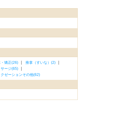
・矯正(26)
推拿（すいな）(2)
ージ(65)
クゼーションその他(62)