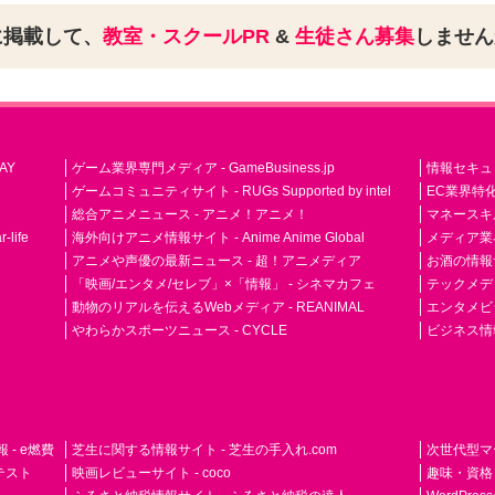
に掲載して、
教室・スクールPR
&
生徒さん募集
しませ
AY
ゲーム業界専門メディア - GameBusiness.jp
情報セキュリテ
ゲームコミュニティサイト - RUGs Supported by intel
EC業界特化
総合アニメニュース - アニメ！アニメ！
マネースキ
life
海外向けアニメ情報サイト - Anime Anime Global
メディア業界紙 
アニメや声優の最新ニュース - 超！アニメディア
お酒の情報サイ
「映画/エンタメ/セレブ」×「情報」 - シネマカフェ
テックメディア
動物のリアルを伝えるWebメディア - REANIMAL
エンタメビジ
やわらかスポーツニュース - CYCLE
ビジネス情
- e燃費
芝生に関する情報サイト - 芝生の手入れ.com
次世代型マ
ドテスト
映画レビューサイト - coco
趣味・資格