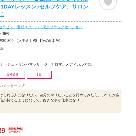
1DAYレッスン♪セルフケア、サロン
に
セラピスト養成スクール 東京リラックセーションアカデミー
・柏校
30,800 【入学金】¥0 【その他】¥0
満
リンパマッサージ、アロマ、メディカルアロマ、ハーブ・ハーバルセラピー、タラソテラピー、リラクゼーショ…
女性歓迎
1日
のメッセージ
けられる人になりたい。自分のやりたいことを始めてみたら、いつしか自
信が持てるようになって、好きな事が仕事になり…
89