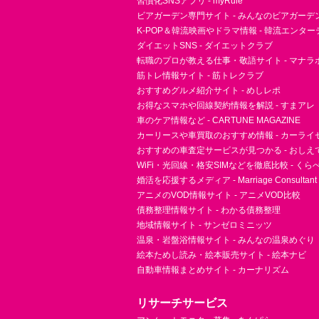
習慣化SNSアプリ - myRule
ビアガーデン専門サイト - みんなのビアガーデ
K-POP＆韓流映画やドラマ情報 - 韓流エンタ
ダイエットSNS - ダイエットクラブ
転職のプロが教える仕事・敬語サイト - マナラ
筋トレ情報サイト - 筋トレクラブ
おすすめグルメ紹介サイト - めしレポ
お得なスマホや回線契約情報を解説 - すまアレ
車のケア情報など - CARTUNE MAGAZINE
カーリースや車買取のおすすめ情報 - カーライ
おすすめの車査定サービスが見つかる - おしえ
WiFi・光回線・格安SIMなどを徹底比較 - く
婚活を応援するメディア - Marriage Consultant
アニメのVOD情報サイト - アニメVOD比較
債務整理情報サイト - わかる債務整理
地域情報サイト - サンゼロミニッツ
温泉・岩盤浴情報サイト - みんなの温泉めぐり
絵本ためし読み・絵本販売サイト - 絵本ナビ
自動車情報まとめサイト - カーナリズム
リサーチサービス