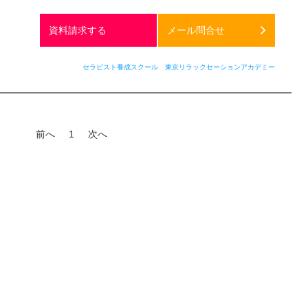
通話料
無料
資料請求する
メール問合せ
セラピスト養成スクール 東京リラックセーションアカデミー
前へ
1
次へ