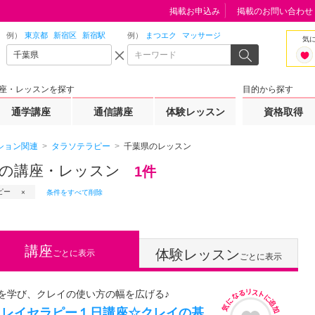
掲載お申込み
掲載のお問い合わせ
例）
東京都
新宿区
新宿駅
例）
まつエク
マッサージ
気
座・レッスンを探す
目的から探す
通学講座
通信講座
体験レッスン
資格取得
ション関連
タラソテラピー
千葉県のレッスン
の講座・レッスン
1件
ピー
条件をすべて削除
講座
体験レッスン
ごとに表示
ごとに表示
を学び、クレイの使い方の幅を広げる♪
クレイセラピー１日講座☆クレイの基