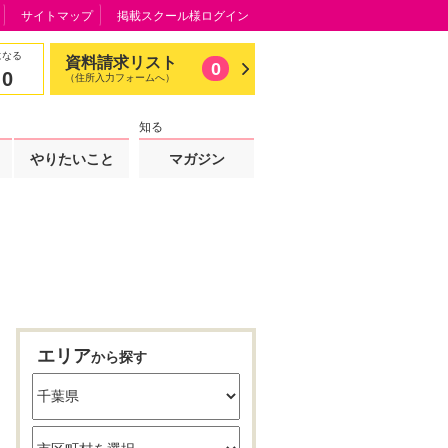
サイトマップ
掲載スクール様ログイン
になる
資料請求リスト
0
0
（住所入力フォームへ）
知る
やりたいこと
マガジン
エリア
から探す