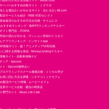
essの始め方が分かる情報サイト - WEBCODE
サーバーおすすめ比較サイト - ミズマガ
当たる電話占いが分かるサイト - 当たる占い師.com
信サービスを紹介 - RBB VODセレクト
借金返済のおすすめ方法を比較 - サイムレス
者おすすめランキング - 海外FXランキングテスター
フト専門店 - JTOPIA
売却の流れが分かる - マンション売却のトリセツ
アプリランキング - インサイドapp
D情報サイト - 超！アニメディアVOD比較
に関する情報を発信 - MoneyLendingマスター
情報サイト - 自動車保険ナビ
ア - Spicomi
 - Spicomi無料占い
プログラミングスクール徹底比較 - ミツカル学び
お得に読む方法を調査 - シネマコミックカフェ
すめ配信サービス情報 - ムービーカフェ
信系サービス比較 - 通信の喫茶店
サイト - Music Life Cafe