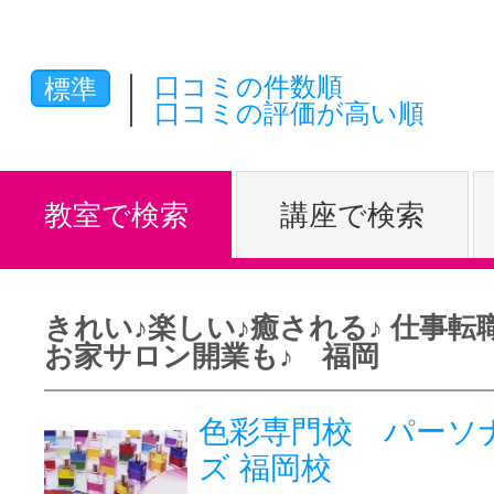
体験レッス
口コミの件数順
標準
口コミの評価が高い順
やりたいこ
教室で検索
講座で検索
特集をみる
きれい♪楽しい♪癒される♪ 仕事
グッドスク
お家サロン開業も♪ 福岡
色彩専門校 パーソ
掲載のお問
ズ 福岡校