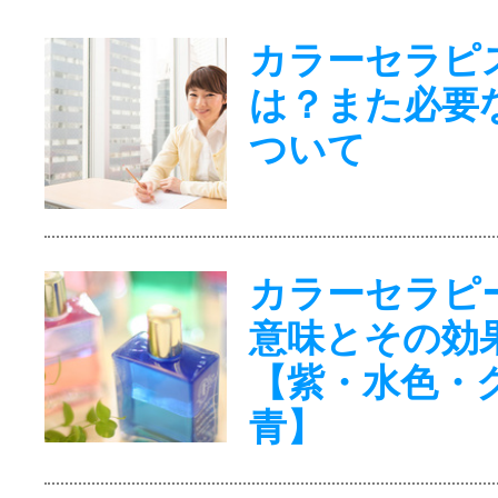
カラーセラピ
は？また必要
ついて
カラーセラピ
意味とその効
【紫・水色・
青】