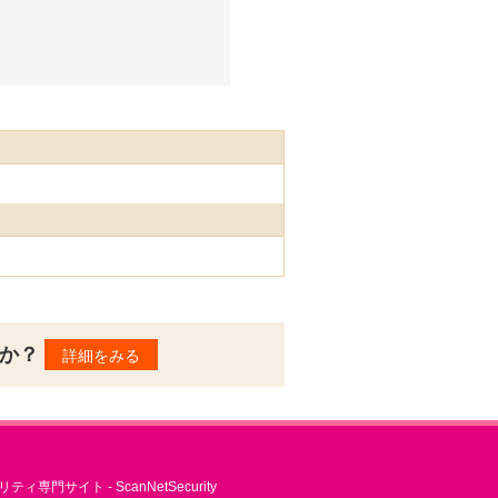
んか？
詳細をみる
ィ専門サイト - ScanNetSecurity