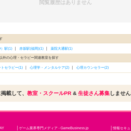
閲覧履歴はありません
す
）駅(1)
赤坂駅(福岡)(1)
薬院大通駅(1)
以外の心理・セラピー関連教室を探す
トセラピー(1)
心理学・メンタルケア(2)
心理カウンセラー(2)
に掲載して、
教室・スクールPR
&
生徒さん募集
しませ
AY
ゲーム業界専門メディア - GameBusiness.jp
情報セキュリテ