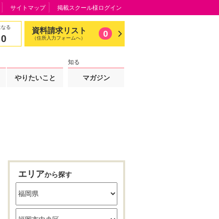
サイトマップ
掲載スクール様ログイン
になる
資料請求リスト
0
0
（住所入力フォームへ）
知る
やりたいこと
マガジン
エリア
から探す