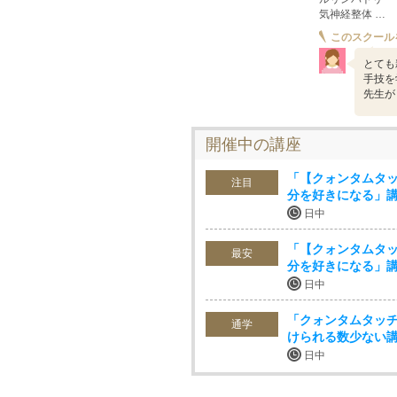
気神経整体 …
このスクール
とても
手技を
先生が
開催中の講座
「【クォンタムタッ
注目
分を好きになる」
日中
「【クォンタムタッ
最安
分を好きになる」
日中
「クォンタムタッチ
通学
けられる数少ない
日中