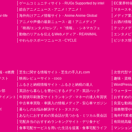
ゲームコミュニティサイト - RUGs Supported by intel
EC業界特化
総合アニメニュース - アニメ！アニメ！
マネースキ
life
海外向けアニメ情報サイト - Anime Anime Global
メディア業界紙 
アニメや声優の最新ニュース - 超！アニメディア
お酒の情報サイ
「映画/エンタメ/セレブ」×「情報」 - シネマカフェ
テックメディア
動物のリアルを伝えるWebメディア - REANIMAL
エンタメビジ
やわらかスポーツニュース - CYCLE
ビジネス情
- e燃費
芝生に関する情報サイト - 芝生の手入れ.com
次世代型マ
ドテスト
映画レビューサイト - coco
趣味・資格
ふるさと納税情報サイト - ふるさと納税の達人
WordPr
ン部
英語から暮らしを豊かにするメディア - 英語ハック
ウォーター
ーテイメント
年賀状印刷激安サイトランキング - マネーの達人年賀状
おすすめの
中古車車買取・車購入の情報メディア - 安心車マガジン
良質な動画配
ボ
暮らしのお悩み解決サイト - タスクル
債務整理や
あなたにおすすめの英会話が見つかる - ミツカル英会話
海外FX業
宅配弁当のおすすめランキングサイト - デリ食ナビ
有田焼高級ギ
食事宅配サービスを用いた生活を提案 - 食事宅配ライフ
マンション