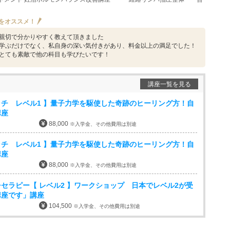
をオススメ！
親切で分かりやすく教えて頂きました
学ぶだけでなく、私自身の深い気付きがあり、料金以上の満足でした！
とても素敵で他の科目も学びたいです！
講座一覧を見る
チ レベル1 】量子力学を駆使した奇跡のヒーリング方！自
講座
88,000
※入学金、その他費用は別途
チ レベル1 】量子力学を駆使した奇跡のヒーリング方！自
講座
88,000
※入学金、その他費用は別途
セラピー【 レベル2 】ワークショップ 日本でレベル2が受
講座です」講座
104,500
※入学金、その他費用は別途