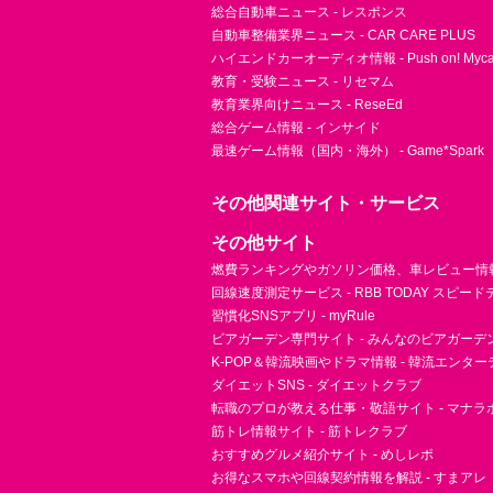
総合自動車ニュース - レスポンス
自動車整備業界ニュース - CAR CARE PLUS
ハイエンドカーオーディオ情報 - Push on! Mycar-
教育・受験ニュース - リセマム
教育業界向けニュース - ReseEd
総合ゲーム情報 - インサイド
最速ゲーム情報（国内・海外） - Game*Spark
その他関連サイト・サービス
その他サイト
燃費ランキングやガソリン価格、車レビュー情報 
回線速度測定サービス - RBB TODAY スピー
習慣化SNSアプリ - myRule
ビアガーデン専門サイト - みんなのビアガーデ
K-POP＆韓流映画やドラマ情報 - 韓流エンタ
ダイエットSNS - ダイエットクラブ
転職のプロが教える仕事・敬語サイト - マナラ
筋トレ情報サイト - 筋トレクラブ
おすすめグルメ紹介サイト - めしレポ
お得なスマホや回線契約情報を解説 - すまアレ