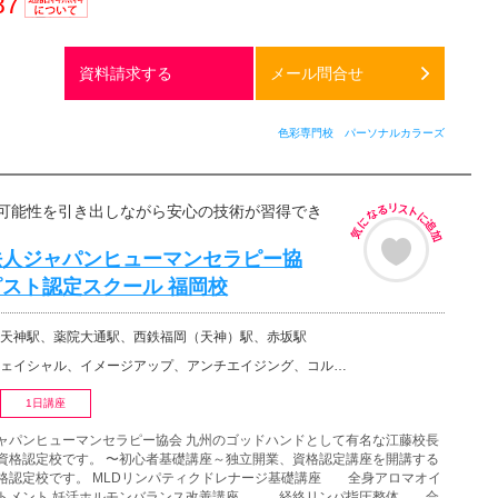
87
通話料
無料
資料請求する
メール問合せ
色彩専門校 パーソナルカラーズ
可能性を引き出しながら安心の技術が習得でき
法人ジャパンヒューマンセラピー協
スト認定スクール 福岡校
天神駅、薬院大通駅、西鉄福岡（天神）駅、赤坂駅
、イメージアップ、アンチエイジング、コルギ、小顔矯正、メディカルエステ、美容その他、セラピスト、カラ…
1日講座
ャパンヒューマンセラピー協会 九州のゴッドハンドとして有名な江藤校長
資格認定校です。 〜初心者基礎講座～独立開業、資格認定講座を開講する
格認定校です。 MLDリンパティクドレナージ基礎講座 全身アロマオイ
ートメント 妊活ホルモンバランス改善講座 経絡リンパ指圧整体 合