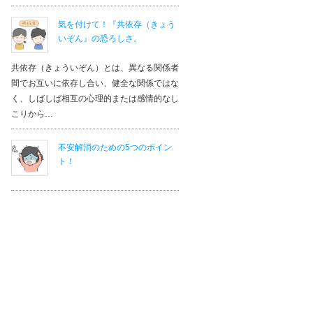
気を付けて！『共依存（きょう
いぞん』の恐ろしさ。
共依存（きょういぞん）とは、異なる関係者
間でお互いに依存し合い、健全な関係ではな
く、しばしば相互の心理的または感情的なし
こりから…
不安解消のための5つのポイン
ト！
一般社団法人ジャパンヒューマンセラピー協会
セラピスト認定スクール 福岡校
エリア：
福岡県