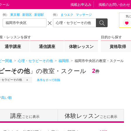
クール
掲載お申込み
掲載のお問い合わせ
例）
東京都
新宿区
新宿駅
例）
まつエク
マッサージ
気
座・レッスンを探す
目的から探す
通学講座
通信講座
体験レッスン
資格取得
ピー関連
心理・セラピーその他
福岡県
福岡市中央区の教室・スクール
ピーその他
」の教室・スクール
2
件
・セラピーその他
条件をすべて削除
が高い順
講座
体験レッスン
ごとに表示
ごとに表示