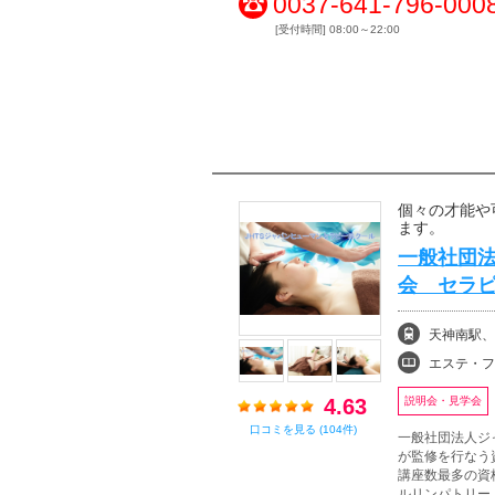
0037-641-796-000
[受付時間] 08:00～22:00
個々の才能や
ます。
一般社団
会 セラピ
天神南駅、
エステ・フェイシャル
4.63
説明会・見学会
口コミを見る (104件)
一般社団法人ジ
が監修を行なう
講座数最多の資
ルリンパトリ