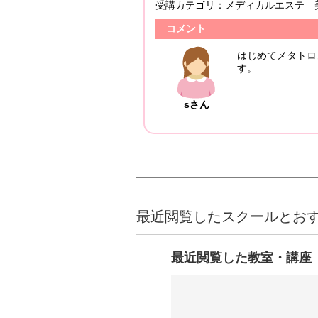
受講カテゴリ：
メディカルエステ 美
投稿日：2024/12/24
コメント
生はいつも 私たちが
はじめてメタトロン
て来ます。本当にあ
す。
sさん
最近閲覧したスクールとお
最近閲覧した教室・講座