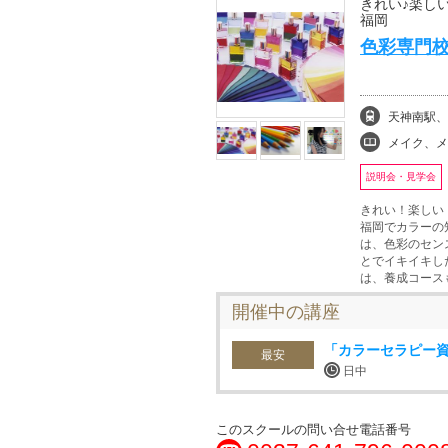
きれい♪楽し
福岡
色彩専門校
天神南駅、
メイク、メイクアップ
説明会・見学会
きれい！楽しい
福岡でカラーの
は、色彩のセン
とでイキイキし
は、養成コース
開催中の講座
「カラーセラピー
最安
日中
このスクールの問い合せ電話番号