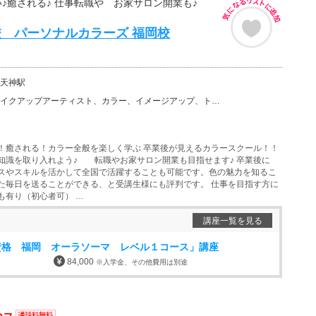
い♪癒される♪ 仕事転職や お家サロン開業も♪
 パーソナルカラーズ 福岡校
天神駅
アーティスト、カラー、イメージアップ、トータルビューティー、アンチエイジング、美容その他、セラピスト…
！癒される！カラー全般を楽しく学ぶ 卒業後が見えるカラースクール！！
知識を取り入れよう♪ 転職やお家サロン開業も目指せます♪ 卒業後に
スやスキルを活かして全国で活躍することも可能です。色の魅力を知るこ
た毎日を送ることができる、と受講生様にも評判です。 仕事を目指す方に
も有り（初心者可） …
講座一覧を見る
資格 福岡 オーラソーマ レベル１コース」講座
84,000
※入学金、その他費用は別途