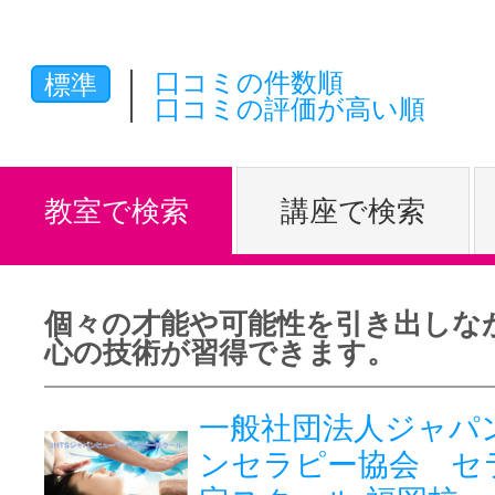
体験レッス
口コミの件数順
標準
口コミの評価が高い順
やりたいこ
教室で検索
講座で検索
特集をみる
個々の才能や可能性を引き出しな
グッドスク
心の技術が習得できます。
一般社団法人ジャパ
掲載のお問
ンセラピー協会 セ