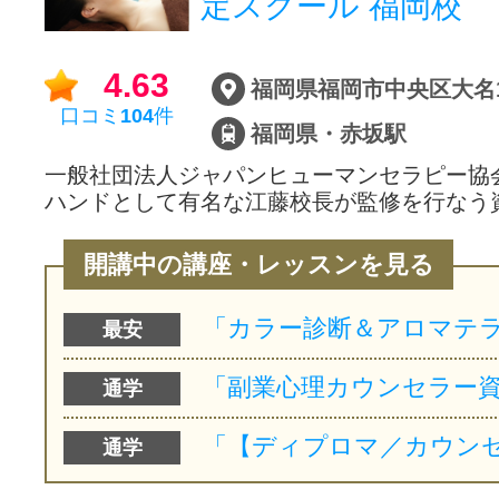
定スクール 福岡校
サイトマッ
4.63
福岡県福岡市中央区大名1-2
口コミ
104
件
福岡県・赤坂駅
一般社団法人ジャパンヒューマンセラピー協
ハンドとして有名な江藤校長が監修を行なう
開講中の講座・レッスンを見る
最安
通学
通学