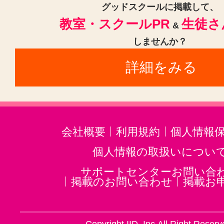
甘木駅(甘木鉄道)(1)
西鉄柳川駅(
グッドスクールに掲載して、
教室・スクールPR
生徒さ
室見駅(1)
桜坂駅(1)
大橋駅(福岡
&
しませんか？
木屋瀬駅(1)
六本松駅(1)
下曽根
詳細をみる
大牟田駅(1)
徳益駅(1)
笹原駅(1
千早駅(1)
東郷駅(1)
福間駅(1)
福岡空港駅(1)
会社概要
利用規約
個人情報
個人情報の取扱いについ
サポートセンターお問い合
掲載のお問い合わせ
掲載お
Copyright IID, Inc.All Right Reserv