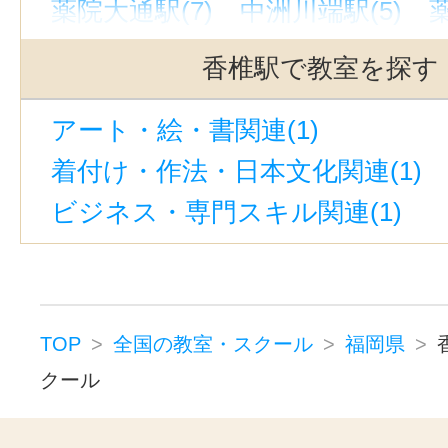
薬院大通駅(7)
中洲川端駅(5)
薬
西鉄久留米駅(4)
西新駅(3)
小倉
香椎駅で教室を探す
大濠公園駅(3)
唐人町駅(3)
南福
アート・絵・書関連(1)
藤崎駅(福岡)(2)
雑餉隈駅(2)
着付け・作法・日本文化関連(1)
祇園駅(福岡)(2)
別府駅(福岡)(2)
ビジネス・専門スキル関連(1)
西鉄平尾駅(2)
姪浜駅(2)
平和通
折尾駅(1)
春日原駅(1)
香椎宮前
蒲池駅(福岡)(1)
白木原駅(1)
高宮駅(福岡)(1)
直方駅(1)
甘木
TOP
全国の教室・スクール
福岡県
西鉄香椎駅(1)
矢加部駅(1)
竹下
クール
呉服町駅(福岡)(1)
三潴駅(1)
新