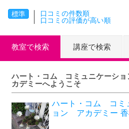
体験レッス
口コミの件数順
標準
口コミの評価が高い順
やりたいこ
教室で検索
講座で検索
特集をみる
ハート・コム コミュニケーショ
カデミーへようこそ
グッドスク
ハート・コム コミ
ョン アカデミー 
掲載のお問