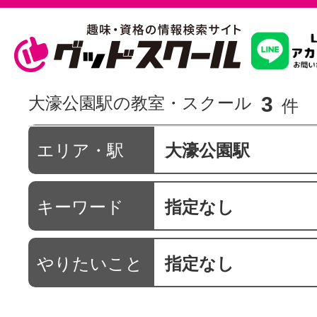
習いたいこ
3
大濠公園駅の教室・スクール
件
スクールを
エリア・駅
大濠公園駅
キーワード
指定なし
駅・路線か
やりたいこと
指定なし
通信講座を探