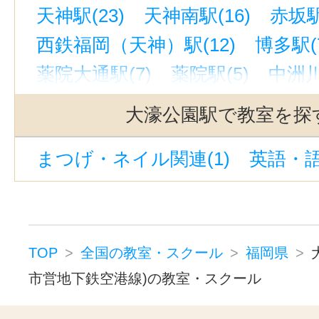
天神駅(23)
天神南駅(16)
赤坂駅
西鉄福岡（天神）駅(12)
博多駅(
薬院大通駅(7)
薬院駅(5)
中洲川
西鉄久留米駅(4)
唐人町駅(3)
西
大濠公園駅で教室を探
小倉駅(福岡)(3)
姪浜駅(2)
平和
まつげ・ネイル関連(1)
英語・語
香椎駅(2)
南福岡駅(2)
藤崎駅(福
雑餉隈駅(2)
祇園駅(福岡)(2)
別府駅(福岡)(2)
西鉄平尾駅(2)
大橋駅(福岡)(1)
室見駅(1)
六本
TOP
全国の教室・スクール
福岡県
木屋瀬駅(1)
下曽根駅(1)
大牟田
市営地下鉄空港線)の教室・スクール
徳益駅(1)
千早駅(1)
東郷駅(1)