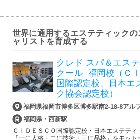
世界に通用するエステティックの
ャリストを育成する
クレド スパ＆エス
クール 福岡校（Ｃ
国際認定校、日本エ
ク協会認定校）
福岡県福岡市博多区博多駅南2-18-8アル
福岡県・西新駅
ＣＩＤＥＳＣＯ国際認定校・日本エステテ
「一に人格・二に技術・三に品格」をモット