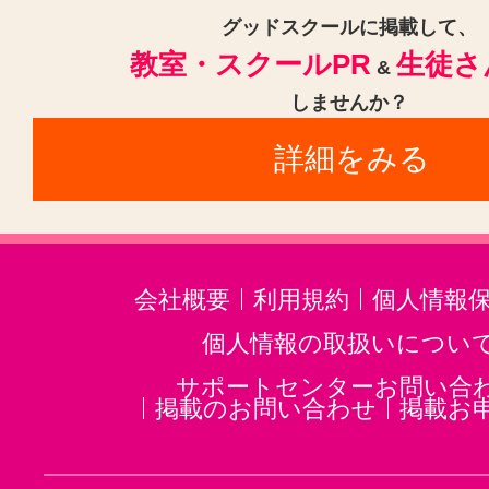
福岡空港駅(1)
福間駅(1)
渡辺通
グッドスクールに掲載して、
教室・スクールPR
生徒さ
塩塚駅(1)
田主丸駅(1)
春日駅(福
&
しませんか？
赤間駅(1)
大野城駅(1)
折尾駅(1
詳細をみる
西鉄千早駅(1)
蒲池駅(福岡)(1)
高宮駅(福岡)(1)
白木原駅(1)
直
甘木駅(西鉄)(1)
香椎宮前駅(1)
会社概要
利用規約
個人情報
個人情報の取扱いについ
サポートセンターお問い合
掲載のお問い合わせ
掲載お