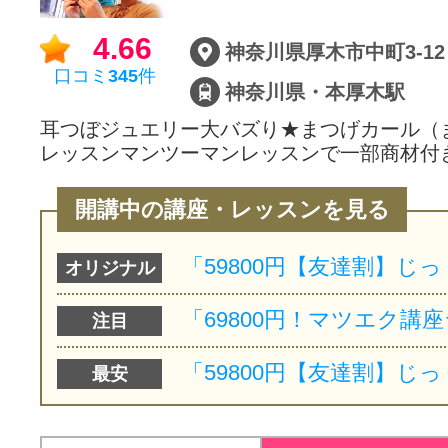
サイトマッ
4.66
神奈川県厚木市中町3-12
口コミ
345
件
神奈川県・本厚木駅
耳つぼジュエリー大バズり★まつげカール（
レッスンマンツーマンレッスンで一部商材付き
開講中の講座・レッスンを見る
オリジナル
注目
最安