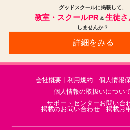
西横浜駅(2)
戸塚駅(2)
藤が丘駅
グッドスクールに掲載して、
教室・スクールPR
生徒さ
あざみ野駅(2)
鎌倉駅(2)
若葉台
&
しませんか？
武蔵溝ノ口駅(2)
南林間駅(2)
詳細をみる
武蔵新城駅(2)
大倉山駅(神奈川)(
京急鶴見駅(2)
横須賀中央駅(2)
川崎新町駅(2)
鷺沼駅(2)
会社概要
利用規約
個人情報
個人情報の取扱いについ
サポートセンターお問い合
掲載のお問い合わせ
掲載お