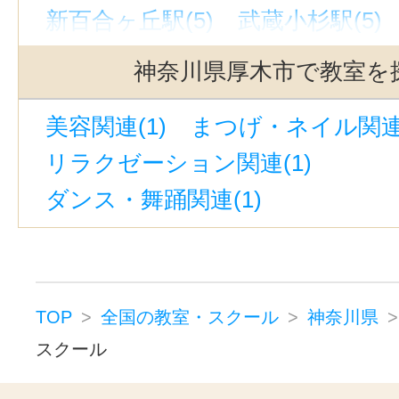
新百合ヶ丘駅(5)
武蔵小杉駅(5)
横浜市青葉区(8)
横浜市都筑区(4
馬車道駅(5)
元町・中華街駅(5)
川崎市川崎区(9)
川崎市幸区(4)
神奈川県厚木市で教室を
大和駅(神奈川)(4)
桜木町駅(4)
川崎市中原区(8)
川崎市高津区(3
美容関連(1)
まつげ・ネイル関連(
溝の口駅(4)
日吉駅(神奈川)(4)
川崎市多摩区(2)
川崎市宮前区(4
リラクゼーション関連(1)
茅ケ崎駅(4)
登戸駅(JR南武線)(3
川崎市麻生区(7)
相模原市緑区(2
ダンス・舞踊関連(1)
相模大野駅(3)
小田原駅(3)
逗子
相模原市中央区(3)
相模原市南区(
宮前平駅(3)
青葉台駅(3)
海老名
横須賀市(4)
平塚市(2)
鎌倉市(4
日ノ出町駅(3)
上大岡駅(2)
元住
藤沢市(11)
小田原市(6)
茅ヶ崎市
石上駅(2)
伊勢佐木長者町駅(2)
逗子市(2)
秦野市(2)
大和市(6)
TOP
全国の教室・スクール
神奈川県
向ヶ丘遊園駅(2)
十日市場駅(神奈川
スクール
伊勢原市(1)
海老名市(2)
綾瀬市
鴨宮駅(神奈川)(2)
大船駅(2)
柳
三浦郡葉山町(1)
足柄下郡湯河原町