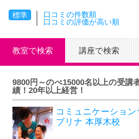
体験レッス
口コミの件数順
標準
口コミの評価が高い順
やりたいこ
教室で検索
講座で検索
特集をみる
9800円～のべ15000名以上の受講
績！20年以上経営！
グッドスク
コミュニケーション
ブリナ 本厚木校
掲載のお問