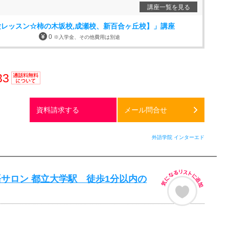
講座一覧を見る
レッスン☆柿の木坂校,成瀬校、新百合ヶ丘校】」講座
0
※入学金、その他費用は別途
33
通話料
無料
資料請求する
メール問合せ
外語学院 インターエド
サロン 都立大学駅 徒歩1分以内の