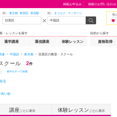
掲載お申込み
掲載のお問い合わせ
例）
東京都
新宿区
新宿駅
例）
まつエク
マッサージ
気
座・レッスンを探す
目的から探す
通学講座
通信講座
体験レッスン
資格取得
関連
中国語
東京都
目黒区の教室・スクール
スクール
2
件
条件をすべて削除
知る
が高い順
講座
体験レッスン
ごとに表示
ごとに表示