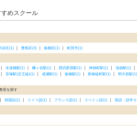
すすめスクール
渋谷区(1)
豊島区(3)
板橋区(1)
町田市(1)
水道橋駅(1)
幡ヶ谷駅(1)
西武新宿駅(1)
神保町駅(1)
池袋駅(1)
笹塚駅(京王線)(1)
成瀬駅(1)
板橋駅(1)
新御徒町駅(1)
明大前駅(1
教室を探す
韓国語(1)
ドイツ語(1)
フランス語(1)
スペイン語(1)
英語・語学その