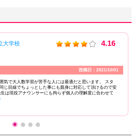
4.16
学校
外語
エリ
受講
投稿日：2021/10/01
コ
大人数学習が苦手な人には最適だと思います。 スタ
線でちょっとした事にも親身に対応して頂けるので安
現役アナウンサーにも拘らず個人の理解度に合わせて
Tak