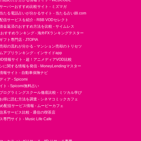
essの始め方が分かる情報サイト - WEBCODE
サーバーおすすめ比較サイト - ミズマガ
当たる電話占いが分かるサイト - 当たる占い師.com
信サービスを紹介 - RBB VODセレクト
借金返済のおすすめ方法を比較 - サイムレス
者おすすめランキング - 海外FXランキングテスター
フト専門店 - JTOPIA
売却の流れが分かる - マンション売却のトリセツ
アプリランキング - インサイドapp
D情報サイト - 超！アニメディアVOD比較
に関する情報を発信 - MoneyLendingマスター
情報サイト - 自動車保険ナビ
ア - Spicomi
 - Spicomi無料占い
プログラミングスクール徹底比較 - ミツカル学び
お得に読む方法を調査 - シネマコミックカフェ
すめ配信サービス情報 - ムービーカフェ
信系サービス比較 - 通信の喫茶店
サイト - Music Life Cafe