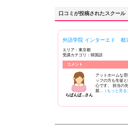
口コミが投稿されたスクール
4.00
外語学院 インターエド 都立大
エリア：
東京都
受講カテゴリ：
韓国語
日：2012/04/24
コメント
タッフのかたも威
ッスンを受けまし
アットホームな雰囲気で
い会話ができ、先
ッフの方も生徒と同じ目
心です。 担当の先生は
親...
（もっと見る）
らぱんぱ...さん