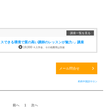
講座一覧を見る
クスできる環境で質の高い講師のレッスンが魅力♪」講座
19,000
※入学金、その他費用は別途
メール問合せ
莉莉中国語サロン
前へ
1
次へ