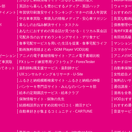
ふるさと納税情報サイト - ふるさと納税の達人
WordPr
ン部
英語から暮らしを豊かにするメディア - 英語ハック
ウォーター
ーテイメント
年賀状印刷激安サイトランキング - マネーの達人年賀状
おすすめの
中古車車買取・車購入の情報メディア - 安心車マガジン
良質な動画配
ボ
暮らしのお悩み解決サイト - タスクル
債務整理や
あなたにおすすめの英会話が見つかる - ミツカル英会話
海外FX業
宅配弁当のおすすめランキングサイト - デリ食ナビ
有田焼高級ギ
食事宅配サービスを用いた生活を提案 - 食事宅配ライフ
マンション
動画無料視聴まとめ - GOM Player VOD比較
スマホゲーム
ゼーション
アニメの電子書籍情報サイト - アニメ電子書籍比較
アニメのVO
て車買取
FXトレード練習専用ソフトウェア - ForexTester
カードローン
らべてネット
薬剤師転職支援サービス - 薬剤師ナビ
自動車保険
UXコンサルティング＆リサーチ - U-Site
女性総合メディ
ふるさと納税横断検索サイト - ふるさと納税の神様
無料占いサイト
パンケーキ専門店サイト - みんなのパンケーキ部
通信講座・
絵本の定期購読サービス - 絵本クラブ
漫画を全巻
保険情報サイト - 保険の先生
VODおす
結婚相談所おすすめ比較や口コミ - 婚活ナビ+
おすすめ通
自動車好きが集まるコミュニティ - CARTUNE
音楽サービス専門