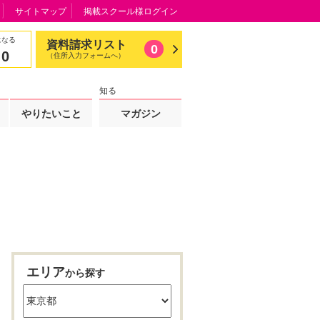
サイトマップ
掲載スクール様ログイン
になる
資料請求リスト
0
0
（住所入力フォームへ）
知る
やりたいこと
マガジン
エリア
から探す