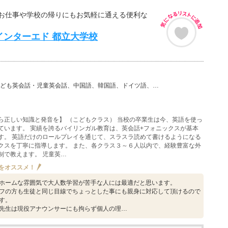
お仕事や学校の帰りにもお気軽に通える便利な
インターエド 都立大学校
・児童英会話、中国語、韓国語、ドイツ語、フランス語、スペイン語、英語・語学その他、ビジネススキルアッ…
ら正しい知識と発音を】 （こどもクラス） 当校の卒業生は今、英語を使っ
ています。 実績を誇るバイリンガル教育は、英会話+フォニックスが基本
す。 英語だけのロールプレイを通じて、スラスラ読めて書けるようになる
クスを丁寧に指導します。 また、各クラス３～６人以内で、経験豊富な外
制で教えます。 児童英…
をオススメ！
ホームな雰囲気で大人数学習が苦手な人には最適だと思います。
フの方も生徒と同じ目線でちょっとした事にも親身に対応して頂けるので
す。
先生は現役アナウンサーにも拘らず個人の理…