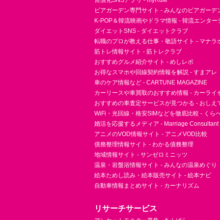
習慣化SNSアプリ - myRule
ビアガーデン専門サイト - みんなのビアガーデ
K-POP＆韓流映画やドラマ情報 - 韓流エンタ
ダイエットSNS - ダイエットクラブ
転職のプロが教える仕事・敬語サイト - マナラ
筋トレ情報サイト - 筋トレクラブ
おすすめグルメ紹介サイト - めしレポ
お得なスマホや回線契約情報を解説 - すまアレ
車のケア情報など - CARTUNE MAGAZINE
カーリースや車買取のおすすめ情報 - カーライ
おすすめの車査定サービスが見つかる - おしえ
WiFi・光回線・格安SIMなどを徹底比較 - く
婚活を応援するメディア - Marriage Consultant
アニメのVOD情報サイト - アニメVOD比較
債務整理情報サイト - わかる債務整理
地域情報サイト - サンゼロミニッツ
温泉・岩盤浴情報サイト - みんなの温泉めぐり
絵本ためし読み・絵本販売サイト - 絵本ナビ
自動車情報まとめサイト - カーナリズム
リサーチサービス