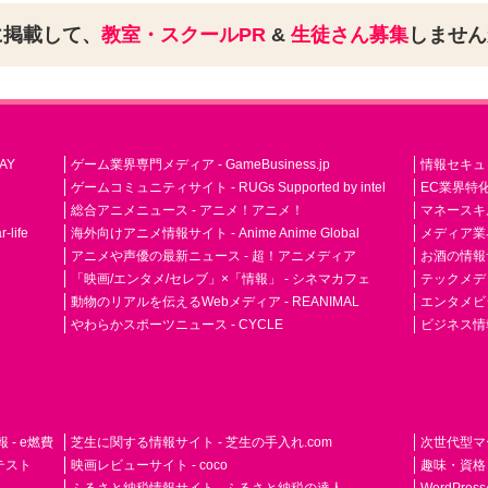
に掲載して、
教室・スクールPR
&
生徒さん募集
しませ
AY
ゲーム業界専門メディア - GameBusiness.jp
情報セキュリテ
ゲームコミュニティサイト - RUGs Supported by intel
EC業界特化
総合アニメニュース - アニメ！アニメ！
マネースキ
life
海外向けアニメ情報サイト - Anime Anime Global
メディア業界紙 
アニメや声優の最新ニュース - 超！アニメディア
お酒の情報サイ
「映画/エンタメ/セレブ」×「情報」 - シネマカフェ
テックメディア
動物のリアルを伝えるWebメディア - REANIMAL
エンタメビジ
やわらかスポーツニュース - CYCLE
ビジネス情
- e燃費
芝生に関する情報サイト - 芝生の手入れ.com
次世代型マ
ドテスト
映画レビューサイト - coco
趣味・資格