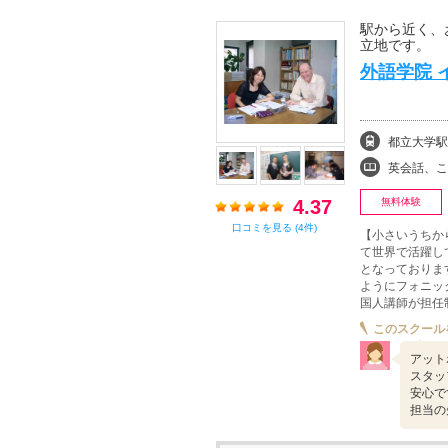
駅から近く、
立地です。
外語学院 
都立大学駅
英会話、こども英会話
4.37
無料体験
口コミを見る (4件)
【小さいうちか
て世界で活躍し
となっておりま
ようにフォニッ
国人講師が担任
このスクール
アット
スタッ
安心で
担当の