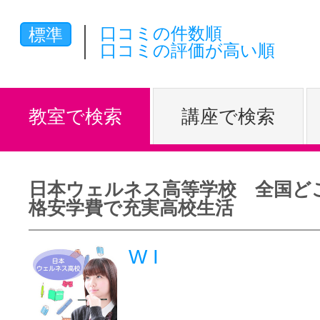
体験レッス
口コミの件数順
標準
口コミの評価が高い順
やりたいこ
教室で検索
講座で検索
特集をみる
日本ウェルネス高等学校 全国ど
格安学費で充実高校生活
グッドスク
W I
掲載のお問