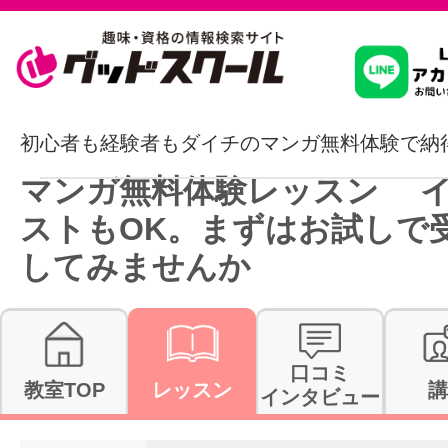
習いたいこ
初心者も経験者もダイチのマンガ無料体験で納
マンガ無料体験レッスン 
スクールを
ストもOK。まずはお試しで
してみませんか
駅・路線か
口コミ
教室TOP
レッスン
講
通信講座を探
インタビュー