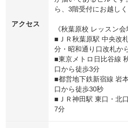
ら、3階受付にお越し
アクセス
《秋葉原校 レッスン会
■ＪＲ秋葉原駅 中央改
分・昭和通り口改札か
■東京メトロ日比谷線 秋
口から徒歩3分
■都営地下鉄新宿線 岩
口から徒歩30秒
■ＪＲ神田駅 東口・北
7分