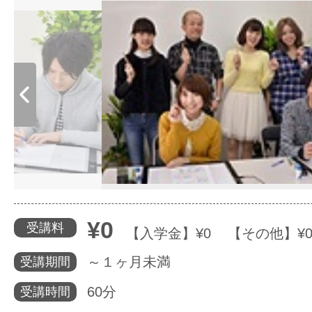
体験レッス
やりたいこ
特集をみる
グッドスク
¥0
受講料
【入学金】¥0 【その他】¥
～１ヶ月未満
受講期間
掲載のお問
60分
受講時間