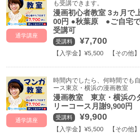
も受講できます。
漫画初心者教室 3ヵ月で上
00円 ●秋葉原 ●ご自宅
受講可
通学講座
¥7,700
受講料
【入学金】¥5,500 【その他】
時間内でしたら、何時間でも
ース東京・横浜の漫画教室
漫画教室 東京・横浜の
リーコース月謝9,900円
¥9,900
受講料
通学講座
【入学金】¥5,500 【その他】