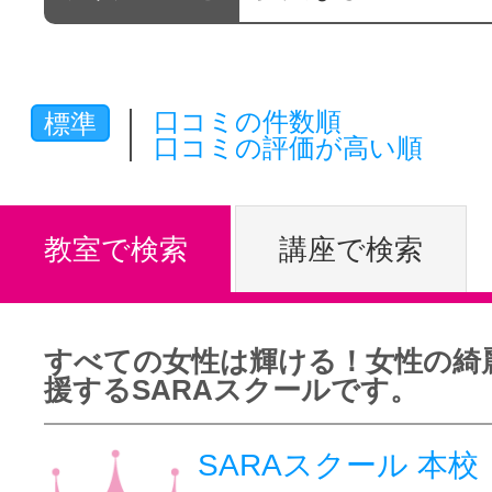
体験レッス
口コミの件数順
標準
やりたいこ
口コミの評価が高い順
特集をみる
教室で検索
講座で検索
グッドスク
すべての女性は輝ける！女性の綺
援するSARAスクールです。
掲載のお問
SARAスクール 本校