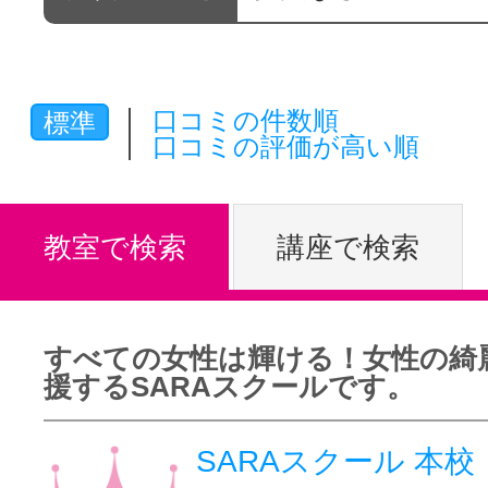
体験レッス
口コミの件数順
標準
やりたいこ
口コミの評価が高い順
特集をみる
教室で検索
講座で検索
グッドスク
すべての女性は輝ける！女性の綺
援するSARAスクールです。
掲載のお問
SARAスクール 本校