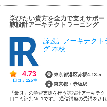
学びたい貴方を全力で支えサポー
諒設計アーキテクトラーニング
諒設計アーキテクト
グ 本校
4.73
東京都港区赤坂4-13-5
口コミ
125
件
東京都・赤坂駅
「最良」の学習支援を行う諒設計アーキテク
口コミ評判No.1です。 通信講座の受講をさ