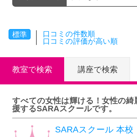
体験レッス
口コミの件数順
標準
やりたいこ
口コミの評価が高い順
特集をみる
教室で検索
講座で検索
グッドスク
すべての女性は輝ける！女性の綺
援するSARAスクールです。
掲載のお問
SARAスクール 本校