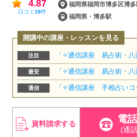
4.87
口コミ
19
件
福岡県・博多駅
開講中の講座・レッスンを見る
注目
最安
通信
電
資料請求する
(通