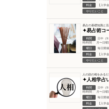
料金
【入学金
やりたいこと
易占の基礎知識と活
✦易占術コ
時間
日中（9
時/時間 : 月〜日曜日
曜日
毎日開
料金
【入学金
やりたいこと
人の顔の相をみるだ
✦人相学占
時間
日中（9
時/時間 : 月〜日曜日
曜日
毎日開
料金
【入学金