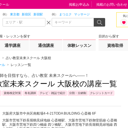
クール
掲載お申込み
掲載のお問い合わせ
例）
東京都
新宿区
新宿駅
例）
まつエク
マッサージ
気
座・レッスンを探す
目的から探す
通学講座
通信講座
体験レッスン
資格取得
占い教室未来スクール 大阪校
ール
レッスン一覧
師を目指すなら、占い教室 未来スクールへ――！
教室未来スクール 大阪校の講座一覧
資格検定対策
有名講師
テレビ・雑誌で紹介
分割・分納制
クレジットカード
大阪府
大阪市中央区
南船場4-4-21TODA BUILDING 心斎橋 6F
大阪市営地下鉄長堀鶴見緑地線 心斎橋駅、大阪市営地下鉄御堂筋線 心斎橋
駅、大阪市営地下鉄四つ橋線 四ツ橋駅、大阪市営地下鉄長堀鶴見緑地線 西