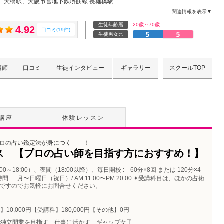
大橋駅、大阪市営地下鉄堺筋線 長堀橋駅
関連情報を表示▼
生徒年齢層
20歳～70歳
4.92
口コミ(19件)
生徒男女比
講師
口コミ
生徒インタビュー
ギャラリー
スクールTOP
講座
体験レッスン
ロの占い鑑定法が身につく――！
ス 【プロの占い師を目指す方におすすめ！】
00～18:00）、夜間（18:00以降）、毎日開校 : 60分×8回 または 120分×4
 月〜日曜日（祝日）/ AM.11:00〜PM.20:00 ✦受講科目は、ほかの占術
ですのでお気軽にお問合せください。
催
】10,000円【受講料】180,000円【その他】0円
独立開業を目指す、仕事に活かす、ギャップ女子