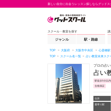
新しい自分に出会うレッスン探しならグッドス
スクール・教室を探す
講
ジャンル
駅・路線
TOP
大阪府
大阪市中央区
心斎橋駅
TOP
スクール名一覧
占い教室未来スク
プロの占い
占い
駅徒歩5分以内
合格保証
住所
最寄り駅