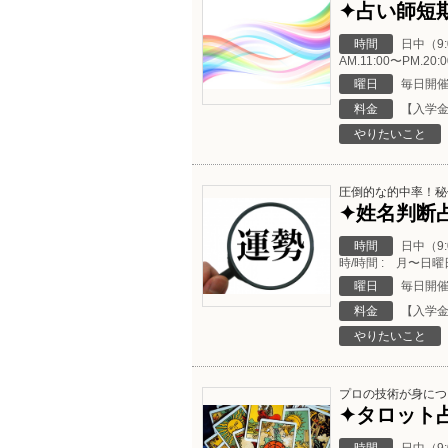
✦占い師短期
時間
日中（9
AM.11:00〜PM
曜日
毎日開
料金
【入学金
やりたいこと
圧倒的な的中率！秘
✦姓名判断
時間
日中（9
時/時間 : 月〜日曜日
曜日
毎日開
料金
【入学金
やりたいこと
プロの技術が身につ
✦タロット