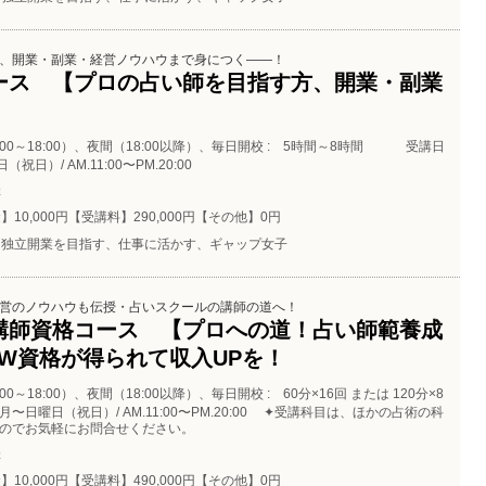
、開業・副業・経営ノウハウまで身につく――！
ース 【プロの占い師を目指す方、開業・副業
:00～18:00）、夜間（18:00以降）、毎日開校 : 5時間～8時間 受講日
（祝日）/ AM.11:00〜PM.20:00
催
】10,000円【受講料】290,000円【その他】0円
独立開業を目指す、仕事に活かす、ギャップ女子
営のノウハウも伝授・占いスクールの講師の道へ！
講師資格コース 【プロへの道！占い師範養成
 W資格が得られて収入UPを！
00～18:00）、夜間（18:00以降）、毎日開校 : 60分×16回 または 120分×8
 月〜日曜日（祝日）/ AM.11:00〜PM.20:00 ✦受講科目は、ほかの占術の科
のでお気軽にお問合せください。
催
】10,000円【受講料】490,000円【その他】0円