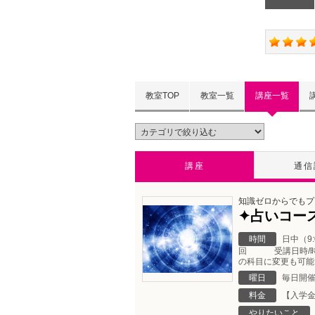
教室TOP
教室一覧
講座一覧
講座
通信
知識ゼロからでもプ
✦占いコー
時間
日中（9:
回 受講日時/時間 :
の科目に変更も可能
曜日
毎日開
料金
【入学金
やりたいこと