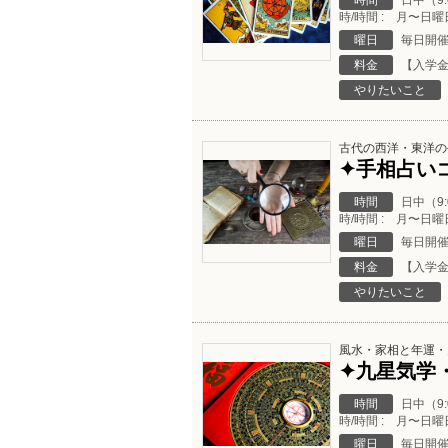
時間
日中（9
時/時間 : 月〜日曜日
曜日
毎日開
料金
【入学金
やりたいこと
古代の西洋・東洋の
✦手相占い
時間
日中（9
時/時間 : 月〜日曜日
曜日
毎日開
料金
【入学金
やりたいこと
風水・家相と年運・
✦九星気学
時間
日中（9
時/時間 : 月〜日曜日
曜日
毎日開