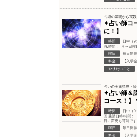
占術の基礎から実践
✦占い師コ
に！】
時間
日中（9
時/時間 : 月〜日曜日
曜日
毎日開
料金
【入学金
やりたいこと
占いの実践指導・経
✦占い師＆
コース！】
時間
日中（9:
回 受講日時/時間 :
目に変更も可能です
曜日
毎日開
料金
【入学金