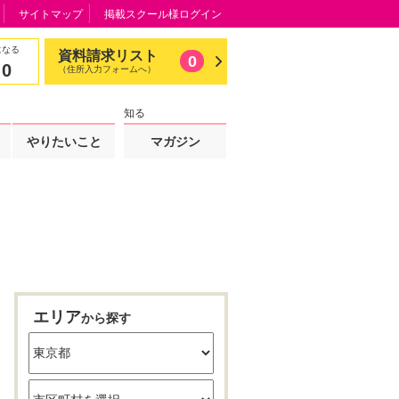
サイトマップ
掲載スクール様ログイン
になる
資料請求リスト
0
0
（住所入力フォームへ）
知る
やりたいこと
マガジン
エリア
から探す