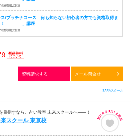
の他費用は別途
ス/プラチナコース 何も知らない初心者の方でも資格取得ま
る！！ 」講座
の他費用は別途
79
通話料
無料
資料請求する
メール問合せ
SARAスクール
を目指すなら、占い教室 未来スクールへ――！
来スクール 東京校