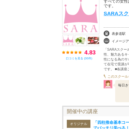
すべての女性
です。
SARAス
表参道駅
イメージアップ、美容
「SARAスク
4.83
性、魅力あるキ
口コミを見る (30件)
性になる為のサ
て在宅で受講が
です。 ■各講
このスクール
毎日き
開催中の講座
「四柱推命基本コー
オリジナル
でバッチリ学べ