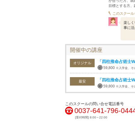
が合った方、就
目標とする方、
このスクール
楽しく
事に活
開催中の講座
「四柱推命占術士W
オリジナル
59,800
※入学金、そ
「四柱推命占術士W
最安
59,800
※入学金、そ
このスクールの問い合せ電話番号
0037-641-796-044
[受付時間] 8:00～22:00