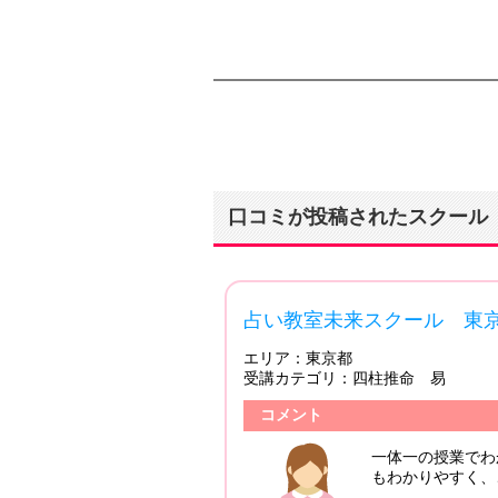
口コミが投稿されたスクール
5.00
占い教室未来スクール 東京校
エリア：
東京都
受講カテゴリ：
四柱推命 易
5/06/19
コメント
れも一対
一体一の授業でわからない所も
本当に感
もわかりやすく、これからも練
りがと