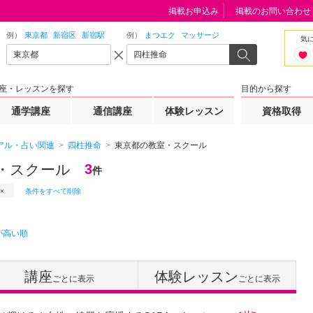
掲載お申込み
掲載のお問い合わせ
例）
東京都
新宿区
新宿駅
例）
まつエク
マッサージ
気
座・レッスンを探す
目的から探す
通学講座
通信講座
体験レッスン
資格取得
アル・占い関連
四柱推命
東京都の教室・スクール
・スクール
3
件
条件をすべて削除
が高い順
講座
体験レッスン
ごとに表示
ごとに表示