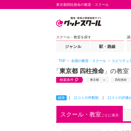
東京都四柱推命の教室・スクール
スクール・教室を探す
講
ジャンル
駅・路線
TOP
全国の教室・スクール
スピリチュ
「
東京都 四柱推命
」の教室
検索条件
東京都
四柱推命
口コミの件数順
口コミの評価
標準
スクール・教室
ごとに表示