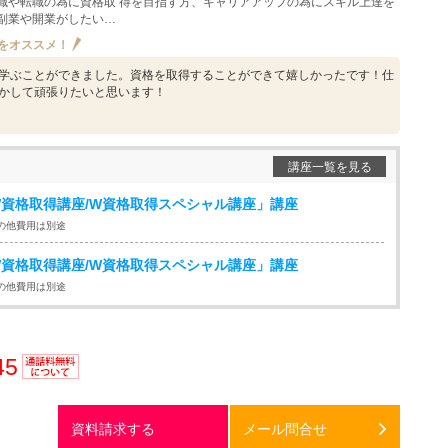
職や転職の為に資格取 得を目指す方、キャリアアップの為にスキル上達を
副業や開業がしたい…
をオススメ！
学ぶことができました。資格を取得することができて嬉しかったです！仕
かして頑張りたいと思います！
講座一覧を見る
資格取得講座/W資格取得スペシャル講座」講座
の他費用は別途
資格取得講座/W資格取得スペシャル講座」講座
の他費用は別途
45
通話料
無料
資料請求する
メール問合せ