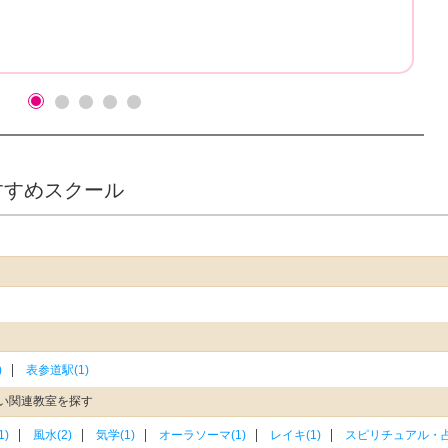
hiroさん
すすめスクール
)
表参道駅(1)
い関連教室を探す
1)
風水(2)
気学(1)
オーラソーマ(1)
レイキ(1)
スピリチュアル・占