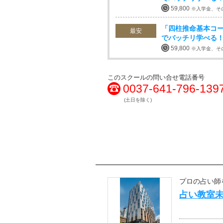
59,800
※入学金、そ
「四柱推命基本コー
最安
でバッチリ学べ
59,800
※入学金、そ
このスクールの問い合せ電話番号
0037-641-796-139
(土日を除く)
プロの占い師
占い教室未