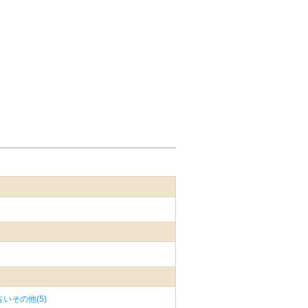
と...
（もっと見る）
いその他(5)