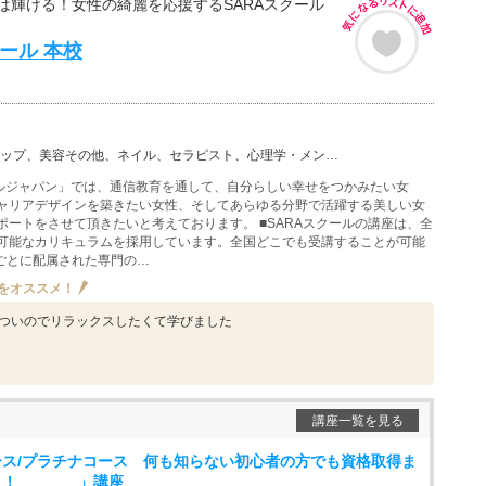
は輝ける！女性の綺麗を応援するSARAスクール
クール 本校
その他、ネイル、セラピスト、心理学・メンタルケア、心理カウンセラー、心理・セラピーその他、アロマ、メ…
ールジャパン」では、通信教育を通して、自分らしい幸せをつかみたい女
ャリアデザインを築きたい女性、そしてあらゆる分野で活躍する美しい女
ポートをさせて頂きたいと考えております。 ■SARAスクールの講座は、全
可能なカリキュラムを採用しています。全国どこでも受講することが可能
座ごとに配属された専門の…
をオススメ！
ついのでリラックスしたくて学びました
講座一覧を見る
ス/プラチナコース 何も知らない初心者の方でも資格取得ま
る！！ 」講座