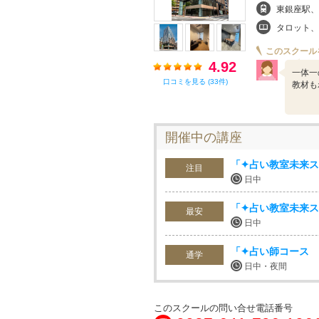
東銀座駅、
タロット、手相、
このスクール
4.92
一体一
口コミを見る (33件)
教材も
開催中の講座
「✦占い教室未来ス
注目
日中
「✦占い教室未来ス
最安
日中
「✦占い師コース
通学
日中・夜間
このスクールの問い合せ電話番号