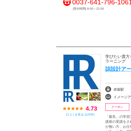
0037-641-796-106
[受付時間] 8:00～22:00
学びたい貴方
ラーニング
諒設計アー
赤坂駅
イメージアップ、美容
4.73
クーポン
口コミを見る (125件)
「最良」の学習
講座の受講をさ
が無い方、お仕