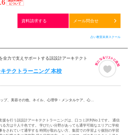
16
通話料
無料
資料請求する
メール問合せ
占い教室未来スクール
を全力で支えサポートする諒設計アーキテクト
キテクトラーニング 本校
その他、ネイル、心理学・メンタルケア、心理カウンセラー、心理・セラピーその他、アロマ、ヒーリング、リ…
支援を行う諒設計アーキテクトラーニングは、口コミ評判No.1です。 通信
れる方は十人十色です。 学びたい分野があっても通学可能なエリアに学校
事をされていて通学する 時間が取れない方、集団での学習より個別の学習