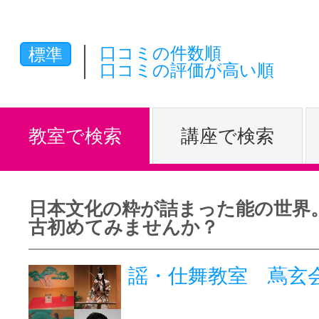
体験レッス
口コミの件数順
標準
口コミの評価が高い順
やりたいこ
教室で検索
講座で検索
特集をみる
日本文化の粋が詰まった能の世界
グッドスク
古初めてみませんか？
謡・仕舞教室 蔦玄会
掲載のお問