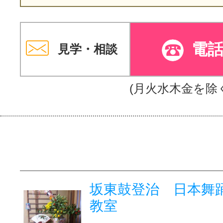
電
見学・相談
(月火水木金を除
坂東鼓登治 日本舞踊
教室