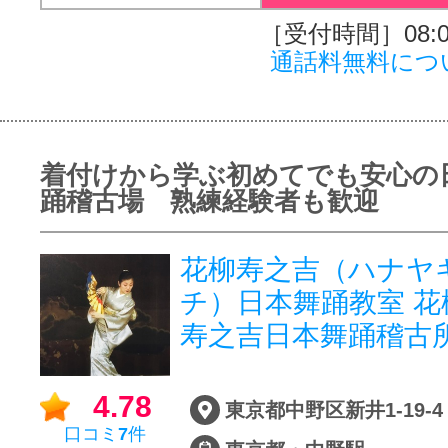
［受付時間］08:00
通話料無料につ
着付けから学ぶ初めてでも安心の
踊稽古場 熟練経験者も歓迎
花柳寿之吉（ハナヤ
チ）日本舞踊教室 花
寿之吉日本舞踊稽古
4.78
東京都中野区新井1-19-4
口コミ
7
件