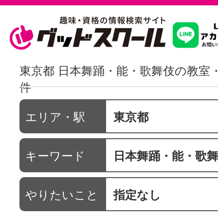
習いたいこ
東京都 日本舞踊・能・歌舞伎の教室
件
スクールを
エリア・駅
東京都
駅・路線か
キーワード
日本舞踊・能・歌
通信講座を探
やりたいこと
指定なし