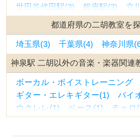
世田谷代田駅(3)
銀座駅(3)
立川
代官山駅(3)
吉祥寺駅(3)
駒沢大
都道府県の二胡教室を
自由が丘駅(東京)(3)
銀座一丁目駅
埼玉県(3)
千葉県(4)
神奈川県(6
上野駅(3)
西太子堂駅(3)
奥沢駅
池袋駅(3)
下北沢駅(3)
京成上野
神泉駅 二胡以外の音楽・楽器関連
若林駅(東京)(3)
緑が丘駅(東京)(3
ボーカル・ボイストレーニング （
池ノ上駅(3)
新宿駅(3)
恵比寿駅(
ギター・エレキギター(1)
バイオ
九品仏駅(3)
立川南駅(2)
蓮沼駅
ウクレレ(1)
ベース(1)
チェロ(
大塚駅前駅(1)
表参道駅(1)
新大
ウッドベース(1)
ビオラ(1)
ピ
駒込駅(1)
巣鴨新田駅(1)
蒲田駅
ジャズピアノ(1)
キーボード・鍵
向原駅(東京)(1)
新線池袋駅(1)