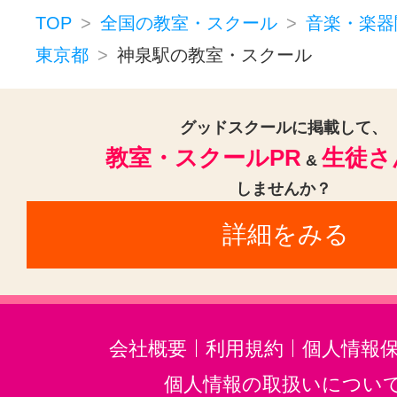
ドラム(1)
和太鼓(1)
パーカッシ
京急蒲田駅(1)
上野御徒町駅(1)
TOP
全国の教室・スクール
音楽・楽器
オカリナ(1)
ハーモニカ(1)
東京都
大塚駅(東京)(1)
神泉駅の教室・スクール
東京駅(1)
トロンボーン(1)
チューバ(1)
サックス(1)
トランペット(1)
グッドスクールに掲載して、
教室・スクールPR
生徒さ
クラリネット(1)
ゴスペル(1)
&
しませんか？
民族楽器(1)
三味線(1)
沖縄三線
詳細をみる
邦楽・J-POP(1)
ホルン(1)
音楽・楽器その他(1)
会社概要
利用規約
個人情報
個人情報の取扱いについ