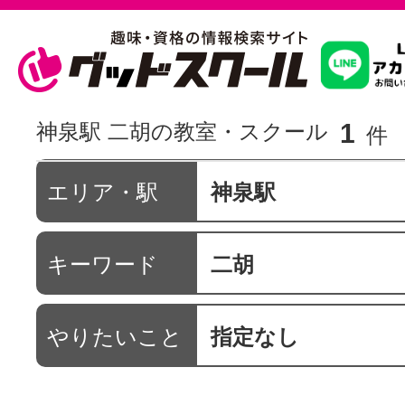
習いたいこ
1
神泉駅 二胡の教室・スクール
件
スクールを
エリア・駅
神泉駅
キーワード
二胡
駅・路線か
やりたいこと
指定なし
通信講座を探