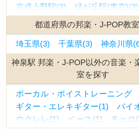
京成上野駅(3)
緑が丘駅(東京)(3)
池ノ上駅(3)
恵比寿駅(東京)(3)
都道府県の邦楽・J-POP教
有楽町駅(3)
東北沢駅(3)
中目黒
埼玉県(3)
千葉県(3)
神奈川県(6
町田駅(3)
渋谷駅(3)
三軒茶屋駅(
銀座駅(3)
世田谷代田駅(3)
代官
神泉駅 邦楽・J-POP以外の音楽
立川駅(3)
吉祥寺駅(3)
駒沢大学
室を探す
銀座一丁目駅(3)
自由が丘駅(東京)
ボーカル・ボイストレーニング （
立川南駅(2)
京急蒲田駅(1)
新小
ギター・エレキギター(1)
バイオ
新線池袋駅(1)
蓮沼駅(1)
上野御
ウクレレ(1)
ベース(1)
チェロ(
東京駅(1)
表参道駅(1)
蒲田駅(東
ウッドベース(1)
ビオラ(1)
ピ