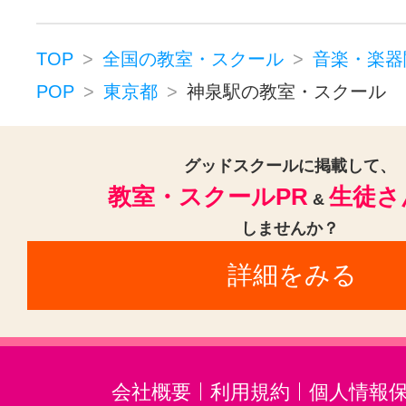
ジャズピアノ(1)
キーボード・鍵
ドラム(1)
和太鼓(1)
パーカッシ
TOP
全国の教室・スクール
音楽・楽器
オカリナ(1)
ハーモニカ(1)
POP
東京都
神泉駅の教室・スクール
トロンボーン(1)
チューバ(1)
サックス(1)
トランペット(1)
グッドスクールに掲載して、
教室・スクールPR
生徒さ
クラリネット(1)
ゴスペル(1)
&
しませんか？
民族楽器(1)
二胡(1)
三味線(1)
詳細をみる
沖縄三線(1)
ホルン(1)
音楽・楽器その他(1)
会社概要
利用規約
個人情報