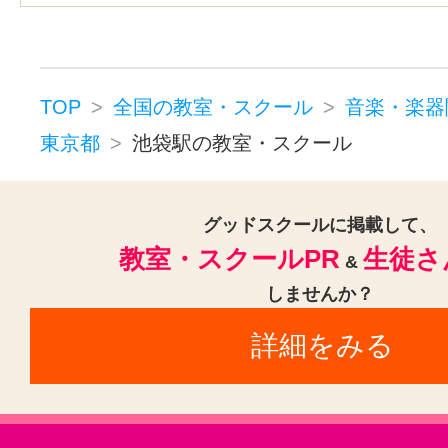
ウッドベース(1)
ビオラ(2)
ピ
大塚駅前駅(1)
神泉駅(1)
表参道
ジャズピアノ(1)
キーボード・鍵
新大塚駅(1)
巣鴨新田駅(1)
駒込
コンピュータミュージック・DTM(
新線池袋駅(1)
向原駅(東京)(1)
TOP
全国の教室・スクール
音楽・楽器
作詞・作曲(1)
ドラム(3)
和太鼓
東京都
蒲田駅(東京)(1)
池袋駅の教室・スクール
パーカッション(1)
オカリナ(1)
ハーモニカ(1)
トロンボーン(2)
グッドスクールに掲載して、
教室・スクールPR
生徒さ
チューバ(1)
フルート(3)
サック
&
しませんか？
トランペット(3)
クラリネット(3
詳細をみる
ゴスペル(1)
ジャズ(1)
民族楽器
三味線(3)
沖縄三線(3)
邦楽・J-
音楽講師・教師(1)
ホルン(2)