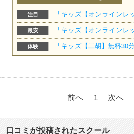
注目
最安
体験
前へ
1
次へ
口コミが投稿されたスクール