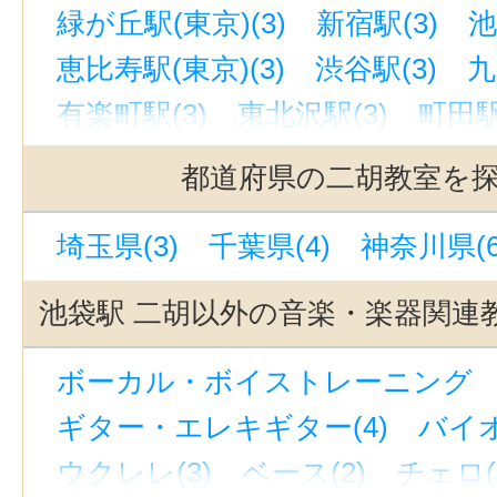
緑が丘駅(東京)(3)
新宿駅(3)
池
恵比寿駅(東京)(3)
渋谷駅(3)
九
有楽町駅(3)
東北沢駅(3)
町田駅
中目黒駅(3)
三軒茶屋駅(3)
銀座
都道府県の二胡教室を
世田谷代田駅(3)
立川駅(3)
代官
埼玉県(3)
千葉県(4)
神奈川県(6
吉祥寺駅(3)
駒沢大学駅(3)
銀座一丁目駅(3)
自由が丘駅(東京)
池袋駅 二胡以外の音楽・楽器関連
上野駅(3)
西太子堂駅(3)
奥沢駅
ボーカル・ボイストレーニング （
下北沢駅(3)
京成上野駅(3)
若林
ギター・エレキギター(4)
バイオ
立川南駅(2)
東京駅(1)
京急蒲田
ウクレレ(3)
ベース(2)
チェロ(
大塚駅(東京)(1)
上野御徒町駅(1)