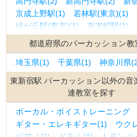
高円寺駅(2)
新高円寺駅(2)
新宿
京成上野駅(1)
若林駅(東京)(1)
緑が丘駅(東京)(1)
有楽町駅(1)
東高円寺駅(1)
上野御徒町駅(1)
都道府県のパーカッション教
恵比寿駅(東京)(1)
渋谷駅(1)
九
埼玉県(1)
千葉県(1)
神奈川県(2
銀座駅(1)
東北沢駅(1)
町田駅(1
中目黒駅(1)
神泉駅(1)
三軒茶屋
東新宿駅 パーカッション以外の音
銀座一丁目駅(1)
世田谷代田駅(1
連教室を探す
立川駅(1)
代官山駅(1)
吉祥寺駅
ボーカル・ボイストレーニング （
駒沢大学駅(1)
池袋駅(1)
ギター・エレキギター(1)
ウクレ
自由が丘駅(東京)(1)
南阿佐ケ谷駅
ピアノ(1)
ドラム(1)
トランペッ