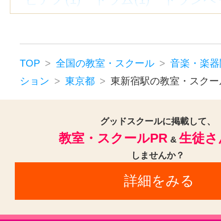
立川南駅(1)
新宿三丁目駅(1)
上
音楽・楽器その他(1)
西太子堂駅(1)
新線池袋駅(1)
奥
下北沢駅(1)
新大久保駅(1)
TOP
全国の教室・スクール
音楽・楽器
ション
東京都
東新宿駅の教室・スクー
グッドスクールに掲載して、
教室・スクールPR
生徒さ
&
しませんか？
詳細をみる