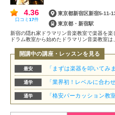
サイトマッ
4.36
東京都新宿区新宿5-11-1
口コミ
17
件
東京都・新宿駅
新宿の隠れ家ドラマリン音楽教室で楽器を楽
ドラム教室から始めたドラマリン音楽教室は
開講中の講座・レッスンを見る
最安
通学
通学