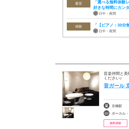
「選べる無料体験レ
最安
好きな時間にカンタ
日中・夜間
「【ピアノ：30分
体験
日中・夜間
音楽仲間と美
ください♪
音ガール 
京橋駅
ボーカル・ボイストレ
無料体験