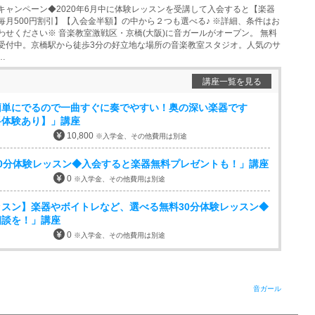
キャンペーン◆2020年6月中に体験レッスンを受講して入会すると【楽器
毎月500円割引】【入会金半額】の中から２つも選べる♪ ※詳細、条件はお
わせください※ 音楽教室激戦区・京橋(大阪)に音ガールがオープン。 無料
受付中。京橋駅から徒歩3分の好立地な場所の音楽教室スタジオ。人気のサ
…
講座一覧を見る
簡単にでるので一曲すぐに奏でやすい！奥の深い楽器です
料体験あり】」講座
10,800
※入学金、その他費用は別途
0分体験レッスン◆入会すると楽器無料プレゼントも！」講座
0
※入学金、その他費用は別途
スン】楽器やボイトレなど、選べる無料30分体験レッスン◆
相談を！」講座
0
※入学金、その他費用は別途
音ガール