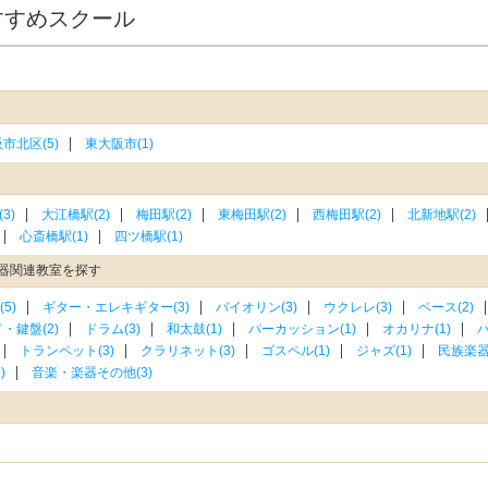
すすめスクール
市北区(5)
東大阪市(1)
3)
大江橋駅(2)
梅田駅(2)
東梅田駅(2)
西梅田駅(2)
北新地駅(2)
心斎橋駅(1)
四ツ橋駅(1)
器関連教室を探す
5)
ギター・エレキギター(3)
バイオリン(3)
ウクレレ(3)
ベース(2)
・鍵盤(2)
ドラム(3)
和太鼓(1)
パーカッション(1)
オカリナ(1)
ハ
トランペット(3)
クラリネット(3)
ゴスペル(1)
ジャズ(1)
民族楽器(
)
音楽・楽器その他(3)