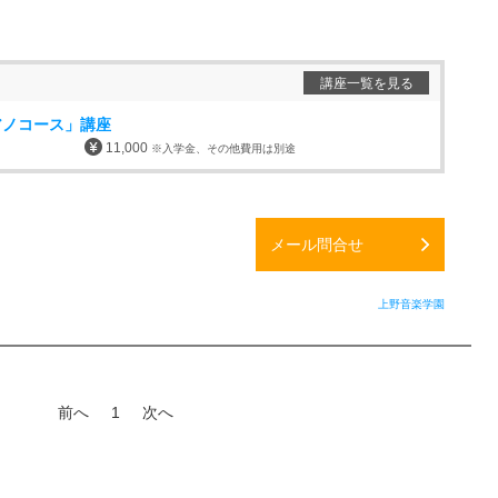
講座一覧を見る
アノコース」講座
11,000
※入学金、その他費用は別途
メール問合せ
上野音楽学園
前へ
1
次へ