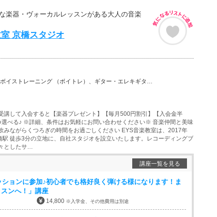
富な楽器・ヴォーカルレッスンがある大人の音楽
教室 京橋スタジオ
ーニング （ボイトレ）、ギター・エレキギター、バイオリン、ウクレレ、ベース、チェロ、ウッドベース、ビ…
受講して入会すると【楽器プレゼント】【毎月500円割引】【入会金半
つ選べる♪ ※詳細、条件はお気軽にお問い合わせください※ 音楽仲間と美味
飲みながらくつろぎの時間をお過ごしください EYS音楽教室は、2017年
京橋駅 徒歩3分の立地に、自社スタジオを設立いたします。レコーディングブ
々としたサ…
講座一覧を見る
セッションに参加♪初心者でも格好良く弾ける様になります！ま
ッスンへ！」講座
14,800
※入学金、その他費用は別途