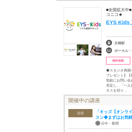
■全国拡大中
コニコ★
EYS Ki
京橋駅
ボーカル・ボイストレ
無料体験
◆スタジオ再開
プレゼント】【
気軽にお問い合わ
否定し、「一人
ネスを切り…
開催中の講座
「キッズ【オンライ
注目
スン◆まずはお気
日中・夜間