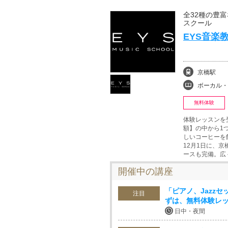
全32種の豊
スクール
EYS音楽
京橋駅
ボーカル・ボイストレ
無料体験
体験レッスンを
額】の中から1
しいコーヒーを
12月1日に、
ースも完備。広
開催中の講座
「ピアノ、Jazz
注目
ずは、無料体験レ
日中・夜間