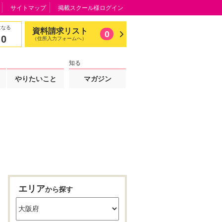
サイトマップ
掲載スクール様ログイン
になる
資料請求リスト
0
0
（住所入力フォームへ）
知る
やりたいこと
マガジン
エリア
から探す