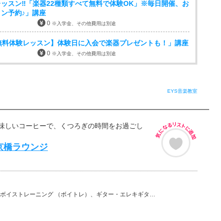
ッスン‼「楽器22種類すべて無料で体験OK」※毎日開催、お
ン予約♪」講座
0
※入学金、その他費用は別途
無料体験レッスン】体験日に入会で楽器プレゼントも！」講座
0
※入学金、その他費用は別途
EYS音楽教室
味しいコーヒーで、くつろぎの時間をお過ごし
京橋ラウンジ
ーニング （ボイトレ）、ギター・エレキギター、バイオリン、ウクレレ、ベース、チェロ、ビオラ、ピアノ、…