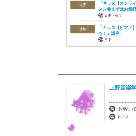
「キッズ【オンライ
最安
スン◆まずはお気
日中・夜間
「キッズ【ピアノ】
体験
も！」講座
日中
上野音楽学
京橋駅、桜
ピアノ