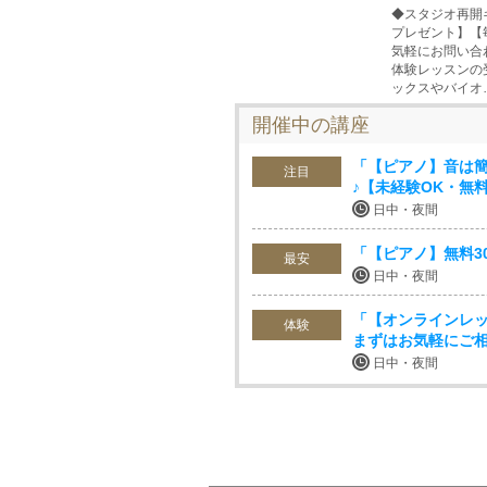
◆スタジオ再開
プレゼント】【
気軽にお問い合
体験レッスンの
ックスやバイオ
開催中の講座
「【ピアノ】音は
注目
♪【未経験OK・無
日中・夜間
「【ピアノ】無料3
最安
日中・夜間
「【オンラインレッ
体験
まずはお気軽にご
日中・夜間