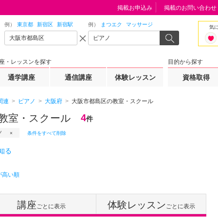
掲載お申込み
掲載のお問い合わせ
例）
東京都
新宿区
新宿駅
例）
まつエク
マッサージ
気
座・レッスンを探す
目的から探す
通学講座
通信講座
体験レッスン
資格取得
関連
ピアノ
大阪府
大阪市都島区の教室・スクール
教室・スクール
4
件
ノ
条件をすべて削除
知る
が高い順
講座
体験レッスン
ごとに表示
ごとに表示