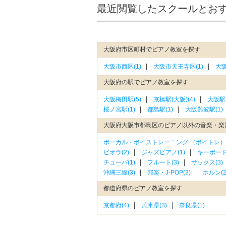
最近閲覧したスクールとお
大阪府市区町村でピアノ教室を探す
大阪市西区(1)
大阪市天王寺区(1)
大阪
大阪府の駅でピアノ教室を探す
大阪梅田駅(5)
京橋駅(大阪)(4)
大阪駅(
桜ノ宮駅(1)
都島駅(1)
大阪難波駅(1)
大阪府大阪市都島区のピアノ以外の音楽・楽
ボーカル・ボイストレーニング （ボイトレ）(
ビオラ(2)
ジャズピアノ(1)
キーボード
チューバ(1)
フルート(3)
サックス(3)
沖縄三線(3)
邦楽・J-POP(3)
ホルン(2
都道府県のピアノ教室を探す
京都府(4)
兵庫県(3)
奈良県(1)