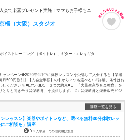
■入会で楽器プレゼント実施！ママもお子様もニ
ds 京橋（大阪）スタジオ
ーニング （ボイトレ）、ギター・エレキギター、バイオリン、ウクレレ、チェロ、ピアノ、ドラム、フルート…
キャンペーン◆2020年6月中に体験レッスンを受講して入会すると【楽器
毎月500円割引】【入会金半額】の中から２つも選べる♪ ※詳細、条件はお
せください※ ■EYS KIDS ３つの約束■ 1：「大量生産型音楽教育」を
ひとりと向き合う音楽教育」を提供します。 2：音楽教育と楽器販売ビジ
講座一覧を見る
ンレッスン】楽器やボイトレなど、選べる無料30分体験レッ
軽にご相談を」講座
0
※入学金、その他費用は別途