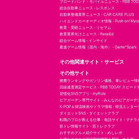
ブロードバンド・モバイルニュース - RBB TOD
総合自動車ニュース - レスポンス
自動車整備業界ニュース - CAR CARE PLUS
ハイエンドカーオーディオ情報 - Push on! Mycar-
教育・受験ニュース - リセマム
教育業界向けニュース - ReseEd
総合ゲーム情報 - インサイド
最速ゲーム情報（国内・海外） - Game*Spark
その他関連サイト・サービス
その他サイト
燃費ランキングやガソリン価格、車レビュー情報 
回線速度測定サービス - RBB TODAY スピー
習慣化SNSアプリ - myRule
ビアガーデン専門サイト - みんなのビアガーデ
K-POP＆韓流映画やドラマ情報 - 韓流エンタ
ダイエットSNS - ダイエットクラブ
転職のプロが教える仕事・敬語サイト - マナラ
筋トレ情報サイト - 筋トレクラブ
おすすめグルメ紹介サイト - めしレポ