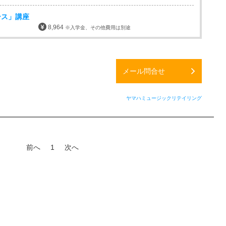
ース」講座
8,964
※入学金、その他費用は別途
メール問合せ
ヤマハミュージックリテイリング
前へ
1
次へ