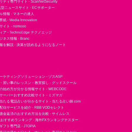
ィ専門サイト - ScanNetSecurity
型ニュースサイト - ECサポーター
ル情報 - マネーの達人
- Media Innovation
ト - nomooo
 - TechnoEdge テクノエッジ
ネス情報 - Branc
報を解説 - 決算が読めるようになるノート
ーケティングソリューション - ゾスASP
・習い事のレッスン・教室探し - グッドスクール
essの始め方が分かる情報サイト - WEBCODE
サーバーおすすめ比較サイト - ミズマガ
当たる電話占いが分かるサイト - 当たる占い師.com
信サービスを紹介 - RBB VODセレクト
借金返済のおすすめ方法を比較 - サイムレス
者おすすめランキング - 海外FXランキングテスター
フト専門店 - JTOPIA