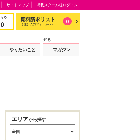
サイトマップ
掲載スクール様ログイン
になる
資料請求リスト
0
0
（住所入力フォームへ）
知る
やりたいこと
マガジン
エリア
から探す