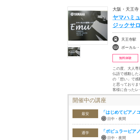
大阪・天王寺
ヤマハミュ
ジックサロ
天王寺駅
ボーカル・ボイストレ
無料体験
この度、大人専
仏語で感動した
の「想い」で感
と思っておりま
客様に合ったレ
開催中の講座
「はじめてピアノ
最安
日中・夜間
「ポピュラーピア
通学
日中・夜間