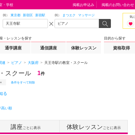
室・学校
掲載お申込み
掲載のお問い合わせ
例）
東京都
新宿区
新宿駅
例）
まつエク
マッサージ
気
座・レッスンを探す
目的から探す
通学講座
通信講座
体験レッスン
資格取得
関連
ピアノ
大阪府
天王寺駅の教室・スクール
・スクール
1
件
条件をすべて削除
知る
が高い順
講座
体験レッスン
ごとに表示
ごとに表示