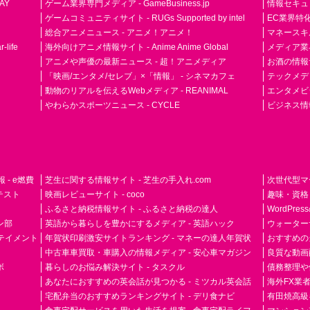
AY
ゲーム業界専門メディア - GameBusiness.jp
情報セキュリテ
ゲームコミュニティサイト - RUGs Supported by intel
EC業界特化
総合アニメニュース - アニメ！アニメ！
マネースキ
life
海外向けアニメ情報サイト - Anime Anime Global
メディア業界紙 
アニメや声優の最新ニュース - 超！アニメディア
お酒の情報サイ
「映画/エンタメ/セレブ」×「情報」 - シネマカフェ
テックメディア
動物のリアルを伝えるWebメディア - REANIMAL
エンタメビジ
やわらかスポーツニュース - CYCLE
ビジネス情
- e燃費
芝生に関する情報サイト - 芝生の手入れ.com
次世代型マ
ドテスト
映画レビューサイト - coco
趣味・資格
ふるさと納税情報サイト - ふるさと納税の達人
WordPr
ン部
英語から暮らしを豊かにするメディア - 英語ハック
ウォーター
ーテイメント
年賀状印刷激安サイトランキング - マネーの達人年賀状
おすすめの
中古車車買取・車購入の情報メディア - 安心車マガジン
良質な動画配
ボ
暮らしのお悩み解決サイト - タスクル
債務整理や
あなたにおすすめの英会話が見つかる - ミツカル英会話
海外FX業
宅配弁当のおすすめランキングサイト - デリ食ナビ
有田焼高級ギ