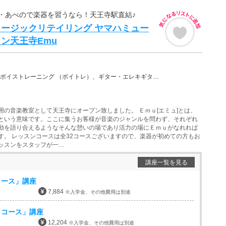
・あべので楽器を習うなら！天王寺駅直結♪
ージックリテイリング ヤマハミュー
ン天王寺Emu
ーニング （ボイトレ）、ギター・エレキギター、バイオリン、ウクレレ、ベース、チェロ、ピアノ、ジャズピ…
用の音楽教室として天王寺にオープン致しました。 Ｅｍｕ[エミュ]とは、
という意味です。ここに集うお客様が音楽のジャンルを問わず、それぞれ
動を語り合えるようなそんな憩いの場であり活力の場にＥｍｕがなれれば
す。 レッスンコースは全32コースございますので、楽器が初めての方もお
ッスンをスタッフが一…
講座一覧を見る
コース」講座
7,884
※入学金、その他費用は別途
ノコース」講座
12,204
※入学金、その他費用は別途