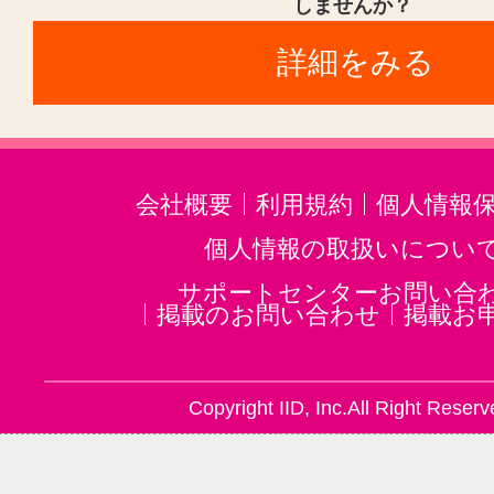
しませんか？
二胡(3)
三味線(3)
沖縄三線(3)
詳細をみる
邦楽・J-POP(3)
ホルン(2)
音楽・楽器その他(3)
会社概要
利用規約
個人情報
個人情報の取扱いについ
サポートセンターお問い合
掲載のお問い合わせ
掲載お
Copyright IID, Inc.All Right Reserv