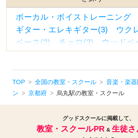
ボーカル・ボイストレーニング （
ギター・エレキギター(3)
ウクレ
ベース(2)
チェロ(3)
ウッドベー
ビオラ(2)
ピアノ(3)
ジャズピア
キーボード・鍵盤(2)
ドラム(3)
パーカッション(1)
オカリナ(1)
TOP
全国の教室・スクール
音楽・楽器
ハーモニカ(1)
トロンボーン(2)
ン
京都府
烏丸駅の教室・スクール
チューバ(1)
フルート(3)
サック
トランペット(3)
クラリネット(3
グッドスクールに掲載して、
教室・スクールPR
生徒さ
ゴスペル(1)
ジャズ(1)
民族楽器
&