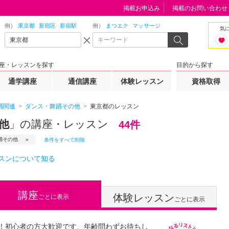
掲載お申込み
掲載のお問い合わせ
例）
東京都
新宿区
新宿駅
例）
まつエク
マッサージ
気
座・レッスンを探す
目的から探す
通学講座
通信講座
体験レッスン
資格取得
踊関連
ダンス・舞踊その他
東京都のレッスン
他
」の講座・レッスン
44件
踊その他
条件をすべて削除
スンについて知る
講座
体験レッスン
ごとに表示
ごとに表示
！初心者の方大歓迎です、年齢問わずお待ちし