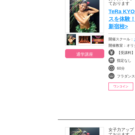
ております
TeRa 
スを体験
新宿校>
開催スクール：
開催教室：オリ
【受講料】¥
通学講座
指定なし
60分
フラダンス
ワンコイン
女子力アップ
ております