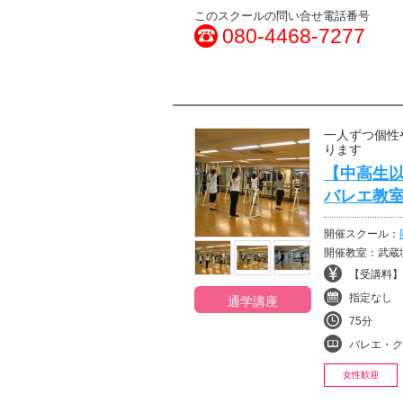
このスクールの問い合せ電話番号
080-4468-7277
一人ずつ個性
ります
【中高生以
バレエ教
開催スクール：
開催教室：武蔵
【受講料】¥
指定なし
通学講座
75分
バレエ・ク
女性歓迎