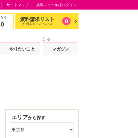
サイトマップ
掲載スクール様ログイン
になる
資料請求リスト
0
0
（住所入力フォームへ）
知る
やりたいこと
マガジン
エリア
から探す