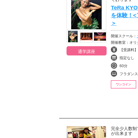
TeRa 
を体験！<
＞
開催スクール：
開催教室：オリ
【受講料】¥
通学講座
指定なし
60分
フラダンス
ワンコイン
完全少人数制
が出来ます