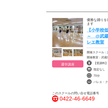
優雅な踊りを
ます
【小学校低
～ @武
レエ教室
開催スクール：
開催教室：武蔵
【受講料】¥
通学講座
指定なし
70分
バレエ・ク
このスクールの問い合せ電話番号
0422-46-6649