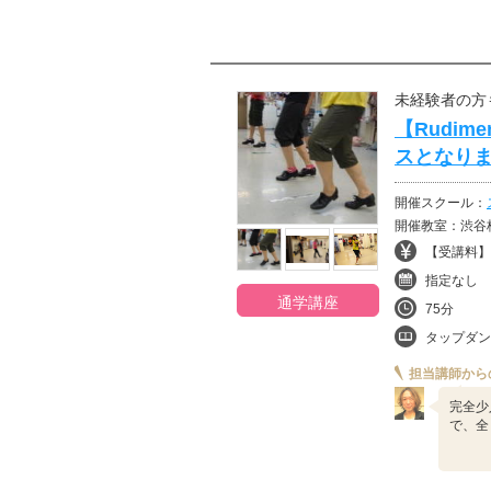
未経験者の方
【Rudi
スとなりま
開催スクール：
開催教室：渋谷
【受講料】¥
指定なし
通学講座
75分
タップダン
担当講師から
完全少
で、全