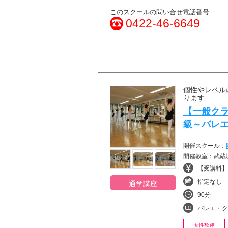
このスクールの問い合せ電話番号
0422-46-6649
個性やレベル
ります
【一般ク
級～バレエ
開催スクール：
開催教室：武蔵
【受講料】¥
指定なし
通学講座
90分
バレエ・ク
女性歓迎