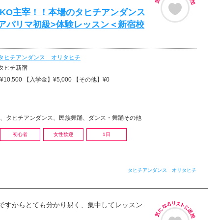
KYOKO主宰！！本場のタヒチアンダンス
アパリマ初級>体験レッスン＜新宿校
タヒチアンダンス オリタヒチ
タヒチ新宿
10,500 【入学金】¥5,000 【その他】¥0
、タヒチアンダンス、民族舞踊、ダンス・舞踊その他
初心者
女性歓迎
1日
タヒチアンダンス オリタヒチ
ですからとても分かり易く、集中してレッスン