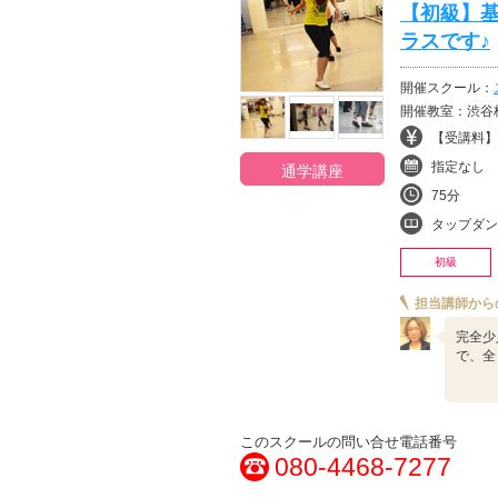
【初級】
ラスです♪
開催スクール：
開催教室：渋谷
【受講料】¥
指定なし
通学講座
75分
タップダン
初級
担当講師から
完全少
で、全
このスクールの問い合せ電話番号
080-4468-7277