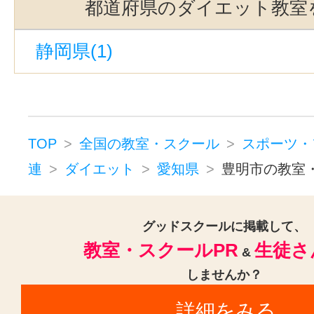
都道府県のダイエット教室
太田川駅(1)
杁ヶ池公園駅(1)
静岡県(1)
蒲郡競艇場前駅(1)
上横須賀駅(1
堀田駅(名鉄)(1)
二川駅(1)
植田駅(名古屋市営)(1)
新豊田駅(
神沢駅(愛知)(1)
共和駅(1)
幸田
TOP
全国の教室・スクール
スポーツ・
新栄町駅(愛知)(1)
宇頭駅(1)
連
ダイエット
愛知県
豊明市の教室
名和駅(愛知)(1)
長久手古戦場駅(
三河三谷駅(1)
富士松駅(1)
グッドスクールに掲載して、
教室・スクールPR
生徒さ
&
堀田駅(名古屋市営)(1)
小幡駅(愛知
しませんか？
高師駅(1)
原駅(愛知)(1)
吉良吉
詳細をみる