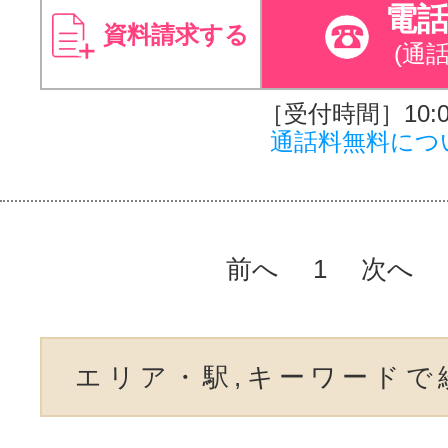
電
資料請求する
(通
［受付時間］10:00
通話料無料につ
前へ
1
次へ
エリア・駅,キーワードで