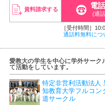
電
資料請求する
(通
［受付時間］10:00
通話料無料につ
愛教大の学生を中心に学外サーク
て活動をしています。
特定非営利活動法人 
知教育大学フルコン
道サークル