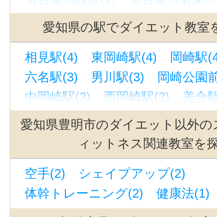
名古屋市天白区(1)
豊橋市(3)
岡
愛知県の駅でダイエット教室
豊田市(1)
西尾市(1)
蒲郡市(1)
相見駅(4)
東岡崎駅(4)
岡崎駅(4
みよし市(1)
長久手市(1)
額田郡
六名駅(3)
男川駅(3)
岡崎公園前
中岡崎駅(3)
西岡崎駅(3)
美合駅
南栄駅(2)
本郷駅(愛知)(2)
名古
愛知県豊明市のダイエット以外の
前後駅(2)
有松駅(2)
名鉄名古屋
ィットネス関連教室を
豊橋駅(2)
鶴舞駅(2)
中京競馬場
空手(2)
シェイプアップ(2)
星ヶ丘駅(愛知)(2)
御器所駅(2)
体幹トレーニング(2)
健康法(1)
名電山中駅(2)
一社駅(2)
東別院
藤川駅(愛知)(2)
上社駅(2)
荒畑