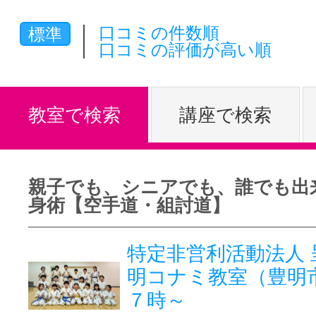
体験レッス
口コミの件数順
標準
口コミの評価が高い順
やりたいこ
教室で検索
講座で検索
特集をみる
親子でも、シニアでも、誰でも出
身術【空手道・組討道】
グッドスク
特定非営利活動法人 
明コナミ教室（豊明
掲載のお問
７時～